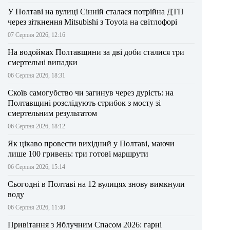
У Полтаві на вулиці Сінній сталася потрійна ДТП
через зіткнення Mitsubishi з Toyota на світлофорі
07 Серпня 2026, 12:16
На водоймах Полтавщини за дві доби сталися три
смертельні випадки
06 Серпня 2026, 18:31
Скоїв самогубство чи загинув через дурість: на
Полтавщині розслідують стрибок з мосту зі
смертельним результатом
06 Серпня 2026, 18:12
Як цікаво провести вихідний у Полтаві, маючи
лише 100 гривень: три готові маршрути
06 Серпня 2026, 15:14
Сьогодні в Полтаві на 12 вулицях знову вимкнули
воду
06 Серпня 2026, 11:40
Привітання з Яблучним Спасом 2026: гарні