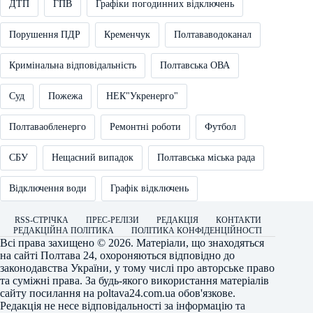
ДТП
ГПВ
Графіки погодинних відключень
Порушення ПДР
Кременчук
Полтававодоканал
Кримінальна відповідальність
Полтавська ОВА
Суд
Пожежа
НЕК"Укренерго"
Полтаваобленерго
Ремонтні роботи
Футбол
СБУ
Нещасний випадок
Полтавська міська рада
Відключення води
Графік відключень
RSS-СТРІЧКА
ПРЕС-РЕЛІЗИ
РЕДАКЦІЯ
КОНТАКТИ
РЕДАКЦІЙНА ПОЛІТИКА
ПОЛІТИКА КОНФІДЕНЦІЙНОСТІ
Всі права захищено © 2026. Матеріали, що знаходяться
на сайті
Полтава 24
, охороняються відповідно до
законодавства України, у тому числі про авторське право
та суміжні права. За будь-якого використання матеріалів
сайту посилання на
poltava24.com.ua
обов'язкове.
Редакція не несе відповідальності за інформацію та