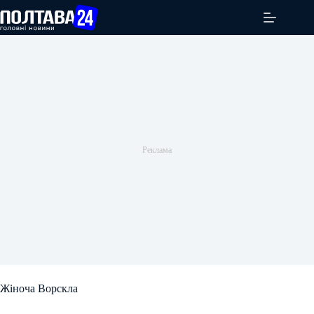
Перейти
до
вмісту
Жіноча Ворскла