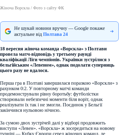
Жіноча Ворскла / Фото з сайту ФК
Не шукай новини вручну — Google покаже
актуальне від
Полтава 24
18 вересня жіноча команда «Ворскла» з Полтави
провела матч-відповідь у третьому раунді
кваліфікації Ліги чемпіонів. Українки зустрілися з
бельгійським «Левеном», однак подолати суперниць
цього разу не вдалося.
Перша гра в Полтаві завершилася поразкою «Ворскли» з
рахунком 0:2. У повторному матчі команди
продемонстрували рівну боротьбу: футболістки
створювали небезпечні моменти біля воріт, однак
реалізувати їх так і не змогли. Поєдинок у Бельгії
закінчився нульовою нічиєю.
За сумою двох зустрічей далі у відборі продовжить
виступи «Левен». «Ворскла» ж зосередиться на новому
турнірі — Кубку Європи серед жіночих команд, де