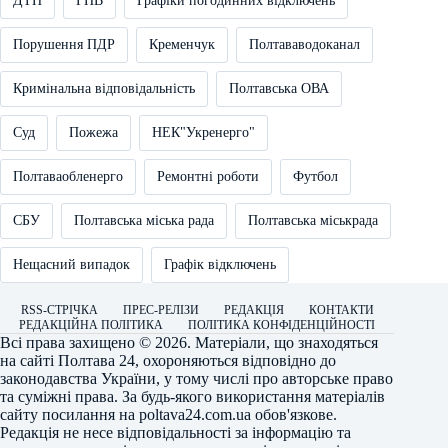
ДТП
ГПВ
Графіки погодинних відключень
Порушення ПДР
Кременчук
Полтававодоканал
Кримінальна відповідальність
Полтавська ОВА
Суд
Пожежа
НЕК"Укренерго"
Полтаваобленерго
Ремонтні роботи
Футбол
СБУ
Полтавська міська рада
Полтавська міськрада
Нещасний випадок
Графік відключень
RSS-СТРІЧКА
ПРЕС-РЕЛІЗИ
РЕДАКЦІЯ
КОНТАКТИ
РЕДАКЦІЙНА ПОЛІТИКА
ПОЛІТИКА КОНФІДЕНЦІЙНОСТІ
Всі права захищено © 2026. Матеріали, що знаходяться
на сайті
Полтава 24
, охороняються відповідно до
законодавства України, у тому числі про авторське право
та суміжні права. За будь-якого використання матеріалів
сайту посилання на
poltava24.com.ua
обов'язкове.
Редакція не несе відповідальності за інформацію та