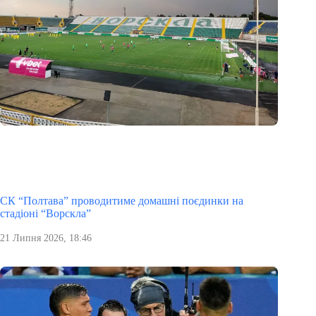
СК “Полтава” проводитиме домашні поєдинки на
стадіоні “Ворскла”
21 Липня 2026, 18:46