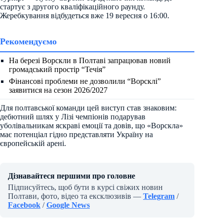
стартує з другого кваліфікаційного раунду.
Жеребкування відбудеться вже 19 вересня о 16:00.
Рекомендуємо
На березі Ворскли в Полтаві запрацював новий
громадський простір “Течія”
Фінансові проблеми не дозволили “Ворсклі”
заявитися на сезон 2026/2027
Для полтавської команди цей виступ став знаковим:
дебютний шлях у Лізі чемпіонів подарував
уболівальникам яскраві емоції та довів, що «Ворскла»
має потенціал гідно представляти Україну на
європейській арені.
Дізнавайтеся першими про головне
Підписуйтесь, щоб бути в курсі свіжих новин
Полтави, фото, відео та ексклюзивів —
Telegram
/
Facebook
/
Google News