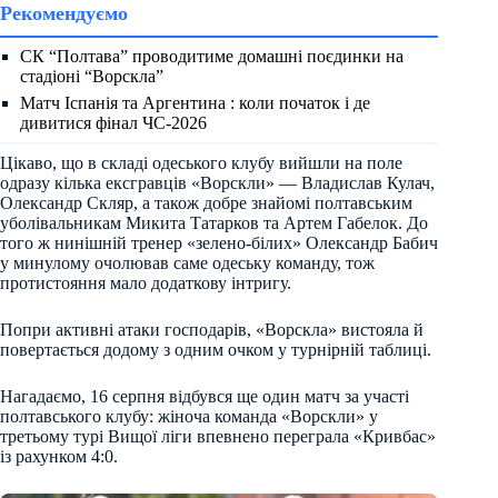
Рекомендуємо
СК “Полтава” проводитиме домашні поєдинки на
стадіоні “Ворскла”
Матч Іспанія та Аргентина : коли початок і де
дивитися фінал ЧС-2026
Цікаво, що в складі одеського клубу вийшли на поле
одразу кілька ексгравців «Ворскли» — Владислав Кулач,
Олександр Скляр, а також добре знайомі полтавським
уболівальникам Микита Татарков та Артем Габелок. До
того ж нинішній тренер «зелено-білих» Олександр Бабич
у минулому очолював саме одеську команду, тож
протистояння мало додаткову інтригу.
Попри активні атаки господарів, «Ворскла» вистояла й
повертається додому з одним очком у турнірній таблиці.
Нагадаємо, 16 серпня відбувся ще один матч за участі
полтавського клубу: жіноча команда «Ворскли» у
третьому турі Вищої ліги впевнено переграла «Кривбас»
із рахунком 4:0.