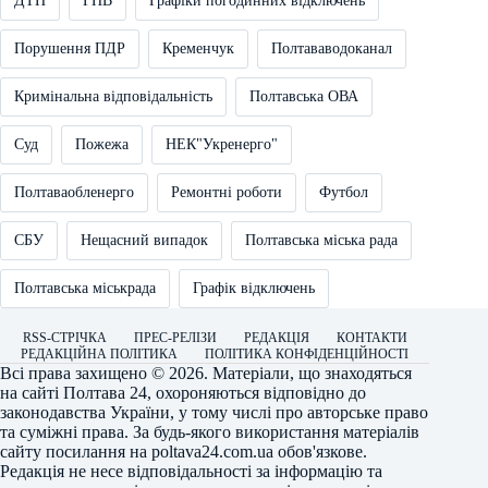
ДТП
ГПВ
Графіки погодинних відключень
Порушення ПДР
Кременчук
Полтававодоканал
Кримінальна відповідальність
Полтавська ОВА
Суд
Пожежа
НЕК"Укренерго"
Полтаваобленерго
Ремонтні роботи
Футбол
СБУ
Нещасний випадок
Полтавська міська рада
Полтавська міськрада
Графік відключень
RSS-СТРІЧКА
ПРЕС-РЕЛІЗИ
РЕДАКЦІЯ
КОНТАКТИ
РЕДАКЦІЙНА ПОЛІТИКА
ПОЛІТИКА КОНФІДЕНЦІЙНОСТІ
Всі права захищено © 2026. Матеріали, що знаходяться
на сайті
Полтава 24
, охороняються відповідно до
законодавства України, у тому числі про авторське право
та суміжні права. За будь-якого використання матеріалів
сайту посилання на
poltava24.com.ua
обов'язкове.
Редакція не несе відповідальності за інформацію та