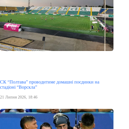
СК “Полтава” проводитиме домашні поєдинки на
стадіоні “Ворскла”
21 Липня 2026, 18:46