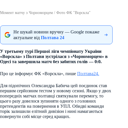
Момент матчу з Чорноморцем / Фото ФК "Ворскла"
Не шукай новини вручну — Google покаже
актуальне від
Полтава 24
У третьому турі Першої ліги чемпіонату України
«Ворскла» з Полтави зустрілася з «Чорноморцем» в
Одесі та завершила матч без забитих голів — 0:0.
Про це інформує ФК «Ворскла», пише
Полтава24.
Для підопічних Олександра Бабича цей поєдинок став
першим серйозним тестом у новому сезоні. Якщо у двох
попередніх матчах полтавці святкували перемогу, то
цього разу довелося зупиняти одного з головних
претендентів на повернення в УПЛ. Обидві команди
торік залишили елітний дивізіон і нині намагаються
повернути собі місце серед кращих.