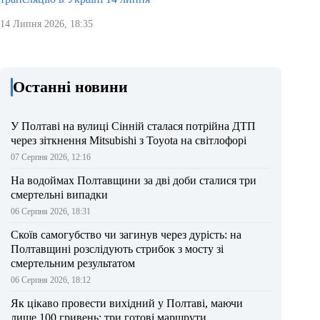
14 Липня 2026, 18:35
Останні новини
У Полтаві на вулиці Сінній сталася потрійна ДТП
через зіткнення Mitsubishi з Toyota на світлофорі
07 Серпня 2026, 12:16
На водоймах Полтавщини за дві доби сталися три
смертельні випадки
06 Серпня 2026, 18:31
Скоїв самогубство чи загинув через дурість: на
Полтавщині розслідують стрибок з мосту зі
смертельним результатом
06 Серпня 2026, 18:12
Як цікаво провести вихідний у Полтаві, маючи
лише 100 гривень: три готові маршрути