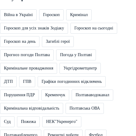
Війна в Україні
Гороскоп
Кримінал
Гороскоп для усіх знаків Зодіаку
Гороскоп на сьогодні
Гороскоп на день
Загиблі герої
Прогноз погоди Полтава
Погода у Полтаві
Кримінальне провадження
Укргідрометцентр
ДТП
ГПВ
Графіки погодинних відключень
Порушення ПДР
Кременчук
Полтававодоканал
Кримінальна відповідальність
Полтавська ОВА
Суд
Пожежа
НЕК"Укренерго"
Полтаваобленерго
Ремонтні роботи
Футбол