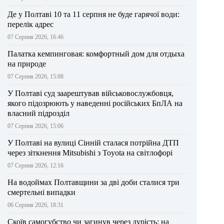
Де у Полтаві 10 та 11 серпня не буде гарячої води:
перелік адрес
07 Серпня 2026, 16:46
Палатка кемпинговая: комфортный дом для отдыха
на природе
07 Серпня 2026, 15:08
У Полтаві суд заарештував військовослужбовця,
якого підозрюють у наведенні російських БпЛА на
власний підрозділ
07 Серпня 2026, 15:06
У Полтаві на вулиці Сінній сталася потрійна ДТП
через зіткнення Mitsubishi з Toyota на світлофорі
07 Серпня 2026, 12:16
На водоймах Полтавщини за дві доби сталися три
смертельні випадки
06 Серпня 2026, 18:31
Скоїв самогубство чи загинув через дурість: на