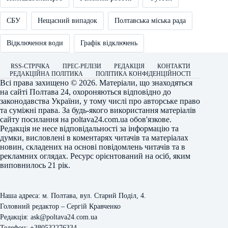
СБУ
Нещасний випадок
Полтавська міська рада
Відключення води
Графік відключень
RSS-СТРІЧКА
ПРЕС-РЕЛІЗИ
РЕДАКЦІЯ
КОНТАКТИ
РЕДАКЦІЙНА ПОЛІТИКА
ПОЛІТИКА КОНФІДЕНЦІЙНОСТІ
Всі права захищено © 2026. Матеріали, що знаходяться
на сайті
Полтава 24
, охороняються відповідно до
законодавства України, у тому числі про авторське право
та суміжні права. За будь-якого використання матеріалів
сайту посилання на
poltava24.com.ua
обов'язкове.
Редакція не несе відповідальності за інформацію та
думки, висловлені в коментарях читачів та матеріалах
новин, складених на основі повідомлень читачів та в
рекламних оглядах. Ресурс орієнтований на осіб, яким
виповнилось 21 рік.
Наша адреса: м. Полтава, вул. Старий Поділ, 4.
Головний редактор – Сергій Кравченко
Редакція: ask@poltava24.com.ua
Телефон: +380532276334