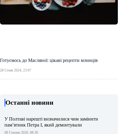
Готуємось до Масляної: цікаві рецепти млинців
28 Січня 2024, 23:07
Останні новини
У Полтаві нарешті визначилися чим замінити
пам’ятник Петра І, який демонтували
08 Серпня 2026, 08:36