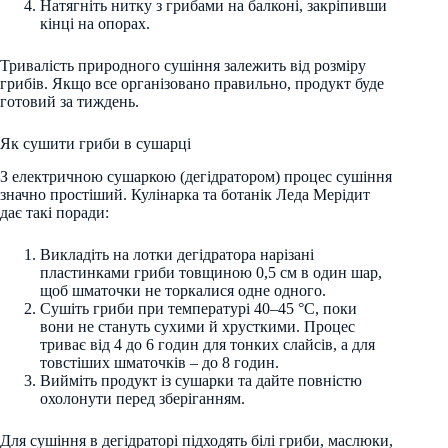
Натягніть нитку з грибами на балконі, закріпивши
кінці на опорах.
Тривалість природного сушіння залежить від розміру
грибів. Якщо все організовано правильно, продукт буде
готовий за тиждень.
Як сушити гриби в сушарці
З електричною сушаркою (дегідратором) процес сушіння
значно простіший. Кулінарка та ботанік Леда Мерідит
дає такі поради:
Викладіть на лотки дегідратора нарізані
пластинками гриби товщиною 0,5 см в один шар,
щоб шматочки не торкалися одне одного.
Сушіть гриби при температурі 40–45 °С, поки
вони не стануть сухими й хрусткими. Процес
триває від 4 до 6 годин для тонких слайсів, а для
товстіших шматочків – до 8 годин.
Вийміть продукт із сушарки та дайте повністю
охолонути перед зберіганням.
Для сушіння в дегідраторі підходять білі гриби, маслюки,