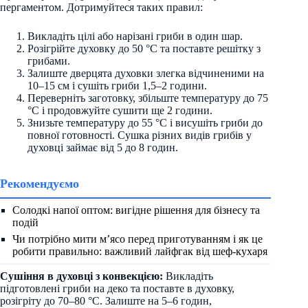
пергаментом. Дотримуйтеся таких правил:
Викладіть цілі або нарізані гриби в один шар.
Розігрійте духовку до 50 °C та поставте решітку з
грибами.
Залиште дверцята духовки злегка відчиненими на
10–15 см і сушіть гриби 1,5–2 години.
Переверніть заготовку, збільште температуру до 75
°C і продовжуйте сушити ще 2 години.
Знизьте температуру до 55 °C і висушіть гриби до
повної готовності. Сушка різних видів грибів у
духовці займає від 5 до 8 годин.
Рекомендуємо
Солодкі напої оптом: вигідне рішення для бізнесу та
подій
Чи потрібно мити м’ясо перед приготуванням і як це
робити правильно: важливий лайфгак від шеф-кухаря
Сушіння в духовці з конвекцією:
Викладіть
підготовлені гриби на деко та поставте в духовку,
розігріту до 70–80 °C. Залиште на 5–6 годин,