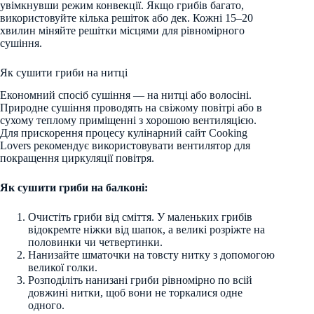
увімкнувши режим конвекції. Якщо грибів багато,
використовуйте кілька решіток або дек. Кожні 15–20
хвилин міняйте решітки місцями для рівномірного
сушіння.
Як сушити гриби на нитці
Економний спосіб сушіння — на нитці або волосіні.
Природне сушіння проводять на свіжому повітрі або в
сухому теплому приміщенні з хорошою вентиляцією.
Для прискорення процесу кулінарний сайт Cooking
Lovers рекомендує використовувати вентилятор для
покращення циркуляції повітря.
Як сушити гриби на балконі:
Очистіть гриби від сміття. У маленьких грибів
відокремте ніжки від шапок, а великі розріжте на
половинки чи четвертинки.
Нанизайте шматочки на товсту нитку з допомогою
великої голки.
Розподіліть нанизані гриби рівномірно по всій
довжині нитки, щоб вони не торкалися одне
одного.