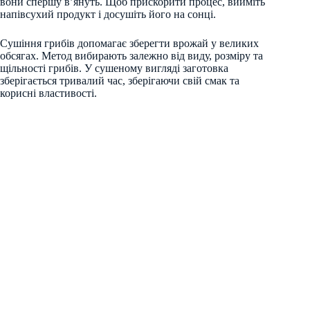
вони спершу в’януть. Щоб прискорити процес, вийміть
напівсухий продукт і досушіть його на сонці.
Сушіння грибів допомагає зберегти врожай у великих
обсягах. Метод вибирають залежно від виду, розміру та
щільності грибів. У сушеному вигляді заготовка
зберігається тривалий час, зберігаючи свій смак та
корисні властивості.