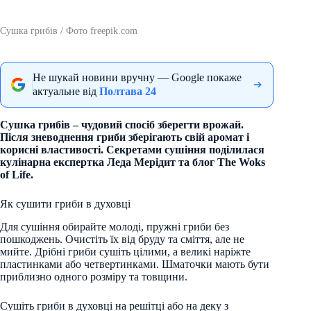
Сушка грибів / Фото freepik.com
Не шукай новини вручну — Google покаже
актуальне від
Полтава 24
Сушка грибів – чудовий спосіб зберегти врожай.
Після зневоднення гриби зберігають свій аромат і
корисні властивості. Секретами сушіння поділилася
кулінарна експертка Леда Мерідит та блог The Woks
of Life.
Як сушити гриби в духовці
Для сушіння обирайте молоді, пружні гриби без
пошкоджень. Очистіть їх від бруду та сміття, але не
мийте. Дрібні гриби сушіть цілими, а великі наріжте
пластинками або четвертинками. Шматочки мають бути
приблизно одного розміру та товщини.
Сушіть гриби в духовці на решітці або на деку з