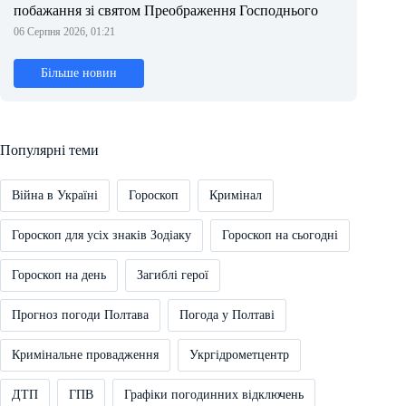
побажання зі святом Преображення Господнього
06 Серпня 2026, 01:21
Більше новин
Популярні теми
Війна в Україні
Гороскоп
Кримінал
Гороскоп для усіх знаків Зодіаку
Гороскоп на сьогодні
Гороскоп на день
Загиблі герої
Прогноз погоди Полтава
Погода у Полтаві
Кримінальне провадження
Укргідрометцентр
ДТП
ГПВ
Графіки погодинних відключень