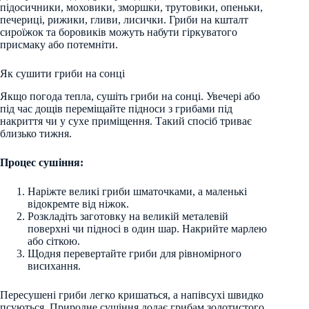
підосичники, моховики, зморшки, трутовики, опеньки,
печериці, рижики, гливи, лисички. Гриби на кшталт
сироїжок та боровиків можуть набути гіркуватого
присмаку або потемніти.
Як сушити гриби на сонці
Якщо погода тепла, сушіть гриби на сонці. Увечері або
під час дощів переміщайте підноси з грибами під
накриття чи у сухе приміщення. Такий спосіб триває
близько тижня.
Процес сушіння:
Наріжте великі гриби шматочками, а маленькі
відокремте від ніжок.
Розкладіть заготовку на великій металевій
поверхні чи підносі в один шар. Накрийте марлею
або сіткою.
Щодня перевертайте гриби для рівномірного
висихання.
Пересушені гриби легко кришаться, а напівсухі швидко
псуються. Природне сушіння додає грибам золотистого