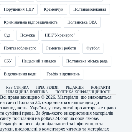
Порушення ПДР
Кременчук
Полтававодоканал
Кримінальна відповідальність
Полтавська ОВА
Суд
Пожежа
НЕК"Укренерго"
Полтаваобленерго
Ремонтні роботи
Футбол
СБУ
Нещасний випадок
Полтавська міська рада
Відключення води
Графік відключень
RSS-СТРІЧКА
ПРЕС-РЕЛІЗИ
РЕДАКЦІЯ
КОНТАКТИ
РЕДАКЦІЙНА ПОЛІТИКА
ПОЛІТИКА КОНФІДЕНЦІЙНОСТІ
Всі права захищено © 2026. Матеріали, що знаходяться
на сайті
Полтава 24
, охороняються відповідно до
законодавства України, у тому числі про авторське право
та суміжні права. За будь-якого використання матеріалів
сайту посилання на
poltava24.com.ua
обов'язкове.
Редакція не несе відповідальності за інформацію та
думки, висловлені в коментарях читачів та матеріалах