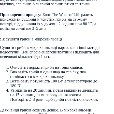
відтінку, але лише білі гриби залишаються світлими.
Прискорення процесу:
Блог The Woks of Life радить
прискорити сушіння м’ясистих грибів на свіжому
повітрі, підсушивши їх у духовці 2 години при 80 °C, а
потім на сонці ще 3–5 днів.
Як сушити гриби в мікрохвильовці
Сушити гриби в мікрохвильовці варто, коли інші методи
недоступні. Цей спосіб енерговитратний і підходить для
невеликої кількості (до 1 кг).
Очистіть і поріжте гриби на тонкі слайси.
Викладіть гриби в один шар на тарілку, яка
поміщається в мікрохвильовку.
Встановіть потужність 100 Вт із температурою до
180 °C.
Увімкніть на 20 хвилин, потім відкрийте дверцята
на 15 хвилин для випаровування вологи.
Повторіть 2–3 рази, щоб гриби повністю висохли.
Деякі види грибів сохнуть довше. В мікрохвильовці