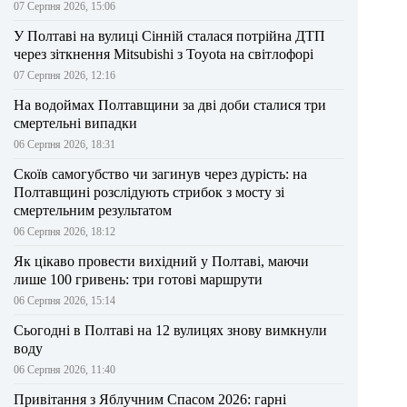
07 Серпня 2026, 15:06
У Полтаві на вулиці Сінній сталася потрійна ДТП
через зіткнення Mitsubishi з Toyota на світлофорі
07 Серпня 2026, 12:16
На водоймах Полтавщини за дві доби сталися три
смертельні випадки
06 Серпня 2026, 18:31
Скоїв самогубство чи загинув через дурість: на
Полтавщині розслідують стрибок з мосту зі
смертельним результатом
06 Серпня 2026, 18:12
Як цікаво провести вихідний у Полтаві, маючи
лише 100 гривень: три готові маршрути
06 Серпня 2026, 15:14
Сьогодні в Полтаві на 12 вулицях знову вимкнули
воду
06 Серпня 2026, 11:40
Привітання з Яблучним Спасом 2026: гарні