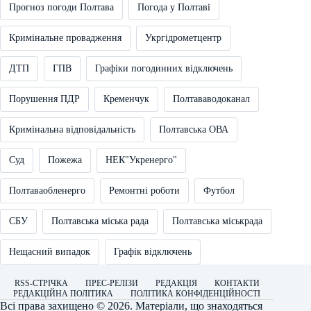
Прогноз погоди Полтава
Погода у Полтаві
Кримінальне провадження
Укргідрометцентр
ДТП
ГПВ
Графіки погодинних відключень
Порушення ПДР
Кременчук
Полтававодоканал
Кримінальна відповідальність
Полтавська ОВА
Суд
Пожежа
НЕК"Укренерго"
Полтаваобленерго
Ремонтні роботи
Футбол
СБУ
Полтавська міська рада
Полтавська міськрада
Нещасний випадок
Графік відключень
RSS-СТРІЧКА
ПРЕС-РЕЛІЗИ
РЕДАКЦІЯ
КОНТАКТИ
РЕДАКЦІЙНА ПОЛІТИКА
ПОЛІТИКА КОНФІДЕНЦІЙНОСТІ
Всі права захищено © 2026. Матеріали, що знаходяться