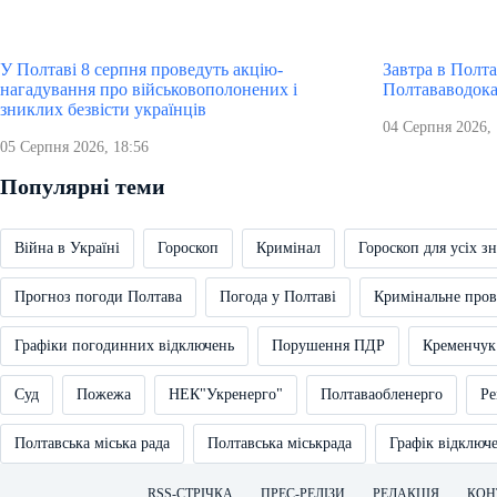
У Полтаві 8 серпня проведуть акцію-
Завтра в Полта
нагадування про військовополонених і
Полтававодока
зниклих безвісти українців
04 Серпня 2026, 
05 Серпня 2026, 18:56
Популярні теми
Війна в Україні
Гороскоп
Кримінал
Гороскоп для усіх зн
Прогноз погоди Полтава
Погода у Полтаві
Кримінальне про
Графіки погодинних відключень
Порушення ПДР
Кременчук
Суд
Пожежа
НЕК"Укренерго"
Полтаваобленерго
Ре
Полтавська міська рада
Полтавська міськрада
Графік відключ
RSS-СТРІЧКА
ПРЕС-РЕЛІЗИ
РЕДАКЦІЯ
КОН