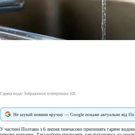
Гаряча вода/ Зображення згенероване ШІ
Не шукай новини вручну — Google покаже актуальне від
По
У частині Полтави з 6 липня тимчасово припинять гаряче водоп
ремонт котелень. Такі роботи проводять для підготовки до опал