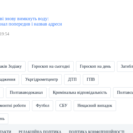
ві знову вимкнуть воду:
нал попередив і назвав адреси
19:54
аків Зодіаку
Гороскоп на сьогодні
Гороскоп на день
Загибл
вадження
Укргідрометцентр
ДТП
ГПВ
Полтававодоканал
Кримінальна відповідальність
Полтавс
монтні роботи
Футбол
СБУ
Нещасний випадок
ень
ТАКТИ
РЕДАКЦІЙНА ПОЛІТИКА
ПОЛІТИКА КОНФІДЕНЦІЙНОСТІ