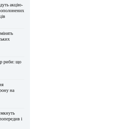
дуть акцію-
вополонених
ців
змінять
ських
р риби: що
ня
рону на
имкнуть
попередив і