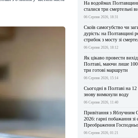
На водоймах Полтавщини 
сталися три смертельні в
06 Серпня 2026, 18:31
Скоїв самогубство чи заг
дурість: на Полтавщині р
стрибок з мосту зі смерт
результатом
06 Серпня 2026, 18:12
Як цікаво провести вихі
Полтаві, маючи лише 100
три готові маршрути
06 Серпня 2026, 15:14
Сьогодні в Полтаві на 12
знову вимкнули воду
06 Серпня 2026, 11:40
Привітання з Яблучним 
2026: гарні побажання зі
Преображення Господньо
06 Серпня 2026, 01:21