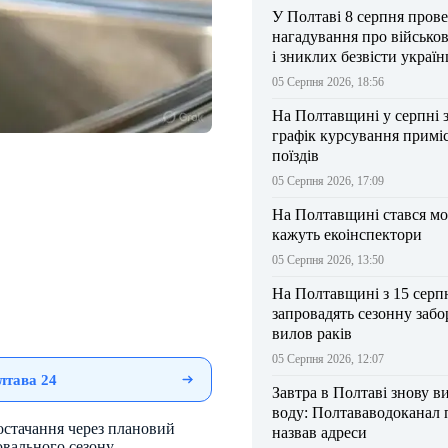
У Полтаві 8 серпня прове
нагадування про військо
і зниклих безвісти україн
05 Серпня 2026, 18:56
На Полтавщині у серпні 
графік курсування примі
поїздів
05 Серпня 2026, 17:09
На Полтавщині стався мо
кажуть екоінспектори
05 Серпня 2026, 13:50
На Полтавщині з 15 серп
запровадять сезонну забо
вилов раків
05 Серпня 2026, 12:07
лтава 24
Завтра в Полтаві знову в
воду: Полтававодоканал 
остачання через плановий
назвав адреси
ювального сезону.