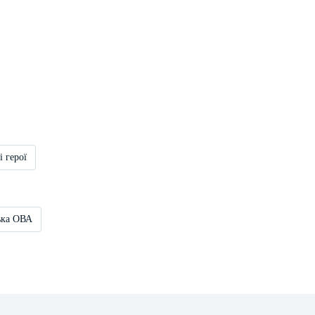
і герої
ька ОВА