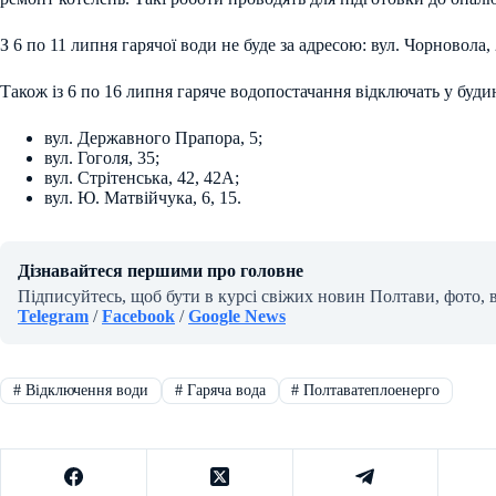
З 6 по 11 липня гарячої води не буде за адресою: вул. Чорновола, 
Також із 6 по 16 липня гаряче водопостачання відключать у буди
вул. Державного Прапора, 5;
вул. Гоголя, 35;
вул. Стрітенська, 42, 42А;
вул. Ю. Матвійчука, 6, 15.
Дізнавайтеся першими про головне
Підписуйтесь, щоб бути в курсі свіжих новин Полтави, фото, 
Telegram
/
Facebook
/
Google News
#
Відключення води
#
Гаряча вода
#
Полтаватеплоенерго