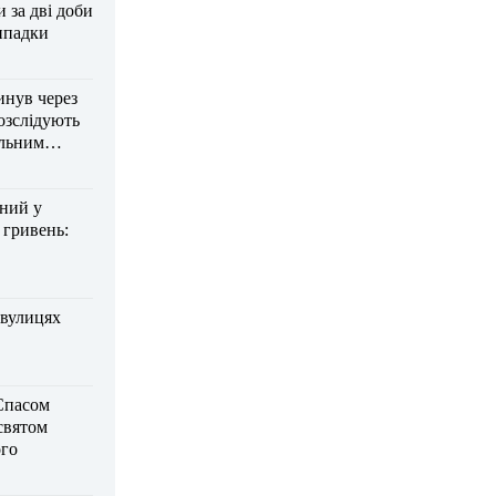
за дві доби
ипадки
инув через
озслідують
ельним
дний у
 гривень:
 вулицях
Спасом
 святом
го