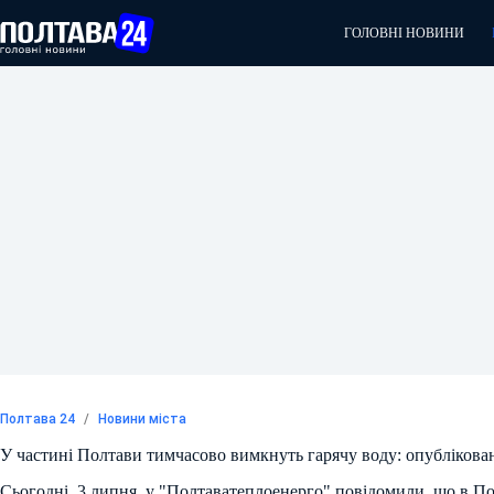
Перейти
до
ГОЛОВНІ НОВИНИ
вмісту
Полтава 24
/
Новини міста
У частині Полтави тимчасово вимкнуть гарячу воду: опублікован
Сьогодні, 3 липня, у "Полтаватеплоенерго" повідомили, що в Пол