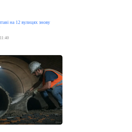
таві на 12 вулицях знову
у
11:40