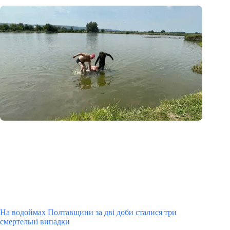
На водоймах Полтавщини за дві доби сталися три
смертельні випадки