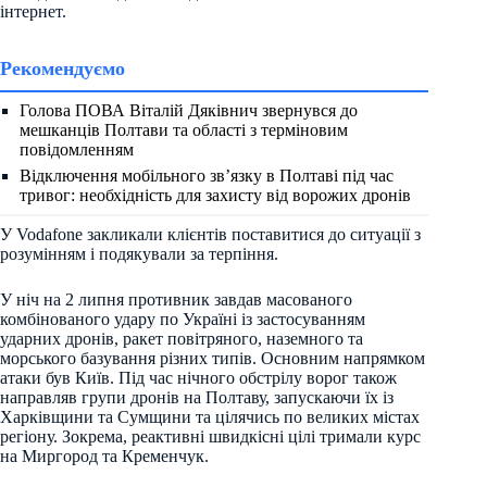
інтернет.
Рекомендуємо
Голова ПОВА Віталій Дяківнич звернувся до
мешканців Полтави та області з терміновим
повідомленням
Відключення мобільного зв’язку в Полтаві під час
тривог: необхідність для захисту від ворожих дронів
У Vodafone закликали клієнтів поставитися до ситуації з
розумінням і подякували за терпіння.
У ніч на 2 липня противник завдав масованого
комбінованого удару по Україні із застосуванням
ударних дронів, ракет повітряного, наземного та
морського базування різних типів. Основним напрямком
атаки був Київ. Під час нічного обстрілу ворог також
направляв групи дронів на Полтаву, запускаючи їх із
Харківщини та Сумщини та цілячись по великих містах
регіону. Зокрема, реактивні швидкісні цілі тримали курс
на Миргород та Кременчук.