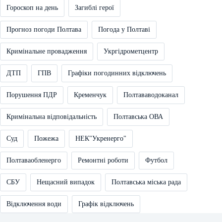
Гороскоп на день
Загиблі герої
Прогноз погоди Полтава
Погода у Полтаві
Кримінальне провадження
Укргідрометцентр
ДТП
ГПВ
Графіки погодинних відключень
Порушення ПДР
Кременчук
Полтававодоканал
Кримінальна відповідальність
Полтавська ОВА
Суд
Пожежа
НЕК"Укренерго"
Полтаваобленерго
Ремонтні роботи
Футбол
СБУ
Нещасний випадок
Полтавська міська рада
Відключення води
Графік відключень