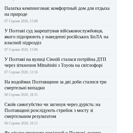
Палатка кемпинговая: комфортный дом для отдыха
на природе
07 Серпня 2026, 15:08
У Полтаві суд заарештував військовослужбовця,
якого підозрюють у наведенні російських БпЛА на
власний підрозділ
07 Серпня 2026, 15:06
У Полтаві на вулиці Сінній сталася потрійна ДТП
через зіткнення Mitsubishi з Toyota на світлофорі
07 Серпня 2026, 12:16
На водоймах Полтавщини за дві доби сталися три
смертельні випадки
06 Серпня 2026, 18:31
Скоїв самогубство чи загинув через дурість: на
Полтавщині розслідують стрибок з мосту зі
смертельним результатом
06 Серпня 2026, 18:12
Як цікаво провести вихідний у Полтаві, маючи