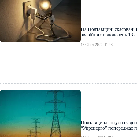
На Полтавщині скасовані 
аварійних відключень 13 с
13 Січня 2026, 11:48
Полтавщина готується до в
“Укренерго” попереджає 