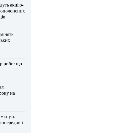
дуть акцію-
вополонених
ців
змінять
ських
р риби: що
ня
рону на
имкнуть
попередив і