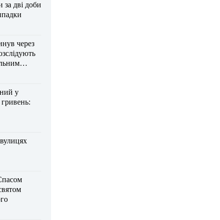
за дві доби
ипадки
инув через
озслідують
ельним
дний у
 гривень:
 вулицях
Спасом
 святом
го