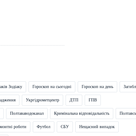
аків Зодіаку
Гороскоп на сьогодні
Гороскоп на день
Загибл
вадження
Укргідрометцентр
ДТП
ГПВ
Полтававодоканал
Кримінальна відповідальність
Полтавс
монтні роботи
Футбол
СБУ
Нещасний випадок