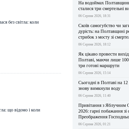
На водоймах Полтавщини 
сталися три смертельні в
06 Серпня 2026, 18:31
ся без світла: коли
Скоїв самогубство чи заг
дурість: на Полтавщині р
стрибок з мосту зі смерт
результатом
06 Серпня 2026, 18:12
Як цікаво провести вихі
Полтаві, маючи лише 100
три готові маршрути
06 Серпня 2026, 15:14
Сьогодні в Полтаві на 12
знову вимкнули воду
06 Серпня 2026, 11:40
Привітання з Яблучним 
ла: що відомо і коли
2026: гарні побажання зі
Преображення Господньо
06 Серпня 2026, 01:21