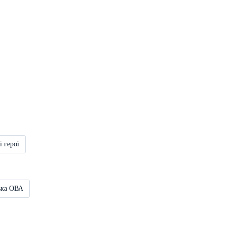
і герої
ька ОВА