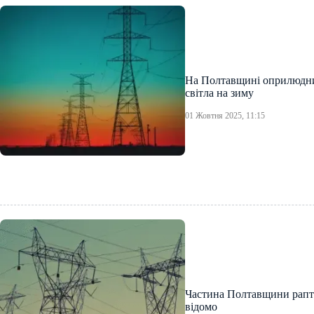
На Полтавщині оприлюдни
світла на зиму
01 Жовтня 2025, 11:15
Частина Полтавщини рапто
відомо