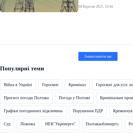
08 Вересня 2025, 16:44
Завантажити ще
Популярні теми
Війна в Україні
Гороскоп
Кримінал
Гороскоп для усіх зн
Прогноз погоди Полтава
Погода у Полтаві
Кримінальне про
Графіки погодинних відключень
Порушення ПДР
Кременчук
Суд
Пожежа
НЕК"Укренерго"
Полтаваобленерго
Ре