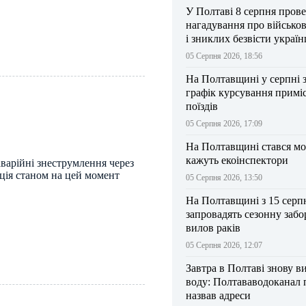
У Полтаві 8 серпня прове
нагадування про військо
і зниклих безвісти україн
05 Серпня 2026, 18:56
На Полтавщині у серпні 
графік курсування примі
поїздів
05 Серпня 2026, 17:09
На Полтавщині стався мо
кажуть екоінспектори
варійні знеструмлення через
ція станом на цей момент
05 Серпня 2026, 13:50
На Полтавщині з 15 серп
запровадять сезонну забо
вилов раків
05 Серпня 2026, 12:07
Завтра в Полтаві знову в
воду: Полтававодоканал 
назвав адреси