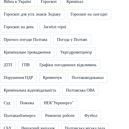
Війна в Україні
Гороскоп
Кримінал
Гороскоп для усіх знаків Зодіаку
Гороскоп на сьогодні
Гороскоп на день
Загиблі герої
Прогноз погоди Полтава
Погода у Полтаві
Кримінальне провадження
Укргідрометцентр
ДТП
ГПВ
Графіки погодинних відключень
Порушення ПДР
Кременчук
Полтававодоканал
Кримінальна відповідальність
Полтавська ОВА
Суд
Пожежа
НЕК"Укренерго"
Полтаваобленерго
Ремонтні роботи
Футбол
СБУ
Нещасний випадок
Полтавська міська рада