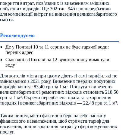
покриття витрат, пов’язаних із вивезенням змішаних
побутових відходів. Ще 302 тис. 945 грн передбачили
для компенсації витрат на вивезення великогабаритного
сміття.
Рекомендуємо
Де у Полтаві 10 та 11 серпня не буде гарячої води:
перелік адрес
Сьогодні в Полтаві на 12 вулицях знову вимкнули
воду
Для жителів міста при цьому діють ті самі тарифи, які не
змінювалися з 2021 року. Вивезення твердих побутових
відходів коштує 83,40 грн за 1 м³. Послуга з вивезення
великогабаритних і ремонтних відходів становить 218,50
грн за 1 м³. Окремо передбачена плата за захоронення
твердих і великогабаритних відходів — 22,48 грн за 1 м³.
Таким чином, місто фактично бере на себе частину
фінансового навантаження, щоб стримати тариф для
населення, попри зростання витрат у сфері комунальних
послуг.