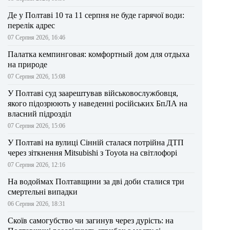
Де у Полтаві 10 та 11 серпня не буде гарячої води:
перелік адрес
07 Серпня 2026, 16:46
Палатка кемпинговая: комфортный дом для отдыха
на природе
07 Серпня 2026, 15:08
У Полтаві суд заарештував військовослужбовця,
якого підозрюють у наведенні російських БпЛА на
власний підрозділ
07 Серпня 2026, 15:06
У Полтаві на вулиці Сінній сталася потрійна ДТП
через зіткнення Mitsubishi з Toyota на світлофорі
07 Серпня 2026, 12:16
На водоймах Полтавщини за дві доби сталися три
смертельні випадки
06 Серпня 2026, 18:31
Скоїв самогубство чи загинув через дурість: на