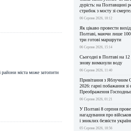
дурість: на Полтавщині р
стрибок з мосту зі смерт
результатом
06 Серпня 2026, 18:12
Як цікаво провести вихі
Полтаві, маючи лише 100
три готові маршрути
06 Серпня 2026, 15:14
Сьогодні в Полтаві на 12
знову вимкнули воду
06 Серпня 2026, 11:40
і райони міста може затопити
Привітання з Яблучним 
2026: гарні побажання зі
Преображення Господньо
06 Серпня 2026, 01:21
У Полтаві 8 серпня прове
нагадування про військо
і зниклих безвісти україн
05 Серпня 2026, 18:56