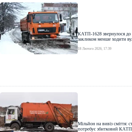
КАТП-1628 звернулося до
закликом менше ходити ву
18 Лютого 2026, 17:39
Мільйон на вивіз сміття: с
потребує збитковий КАТП