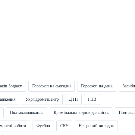
аків Зодіаку
Гороскоп на сьогодні
Гороскоп на день
Загибл
вадження
Укргідрометцентр
ДТП
ГПВ
Полтававодоканал
Кримінальна відповідальність
Полтавс
монтні роботи
Футбол
СБУ
Нещасний випадок