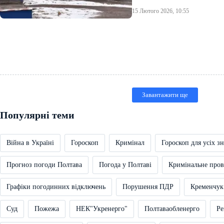
15 Лютого 2026, 10:55
Завантажити ще
Популярні теми
Війна в Україні
Гороскоп
Кримінал
Гороскоп для усіх зн
Прогноз погоди Полтава
Погода у Полтаві
Кримінальне про
Графіки погодинних відключень
Порушення ПДР
Кременчук
Суд
Пожежа
НЕК"Укренерго"
Полтаваобленерго
Ре