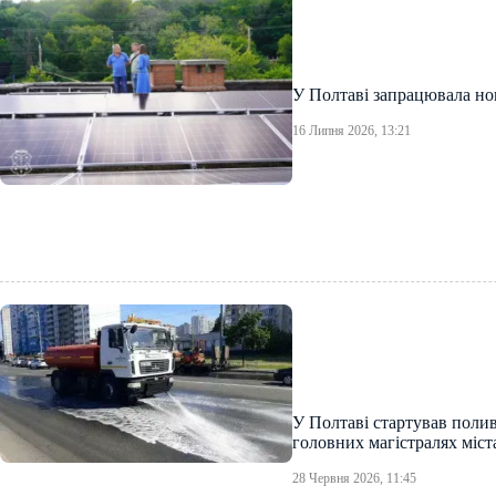
У Полтаві запрацювала но
16 Липня 2026, 13:21
У Полтаві стартував полив
головних магістралях міст
28 Червня 2026, 11:45