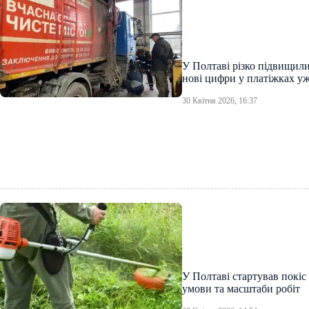
У Полтаві різко підвищили
нові цифри у платіжках уж
30 Квітня 2026, 16:37
У Полтаві стартував покіс
умови та масштаби робіт