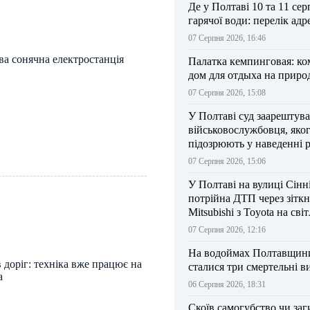
Де у Полтаві 10 та 11 сер
гарячої води: перелік адр
07 Серпня 2026, 16:46
ва сонячна електростанція
Палатка кемпинговая: к
дом для отдыха на приро
07 Серпня 2026, 15:08
У Полтаві суд заарештув
військовослужбовця, яко
підозрюють у наведенні 
БпЛА на власний підрозд
07 Серпня 2026, 15:06
У Полтаві на вулиці Сінн
потрійна ДТП через зітк
Mitsubishi з Toyota на сві
07 Серпня 2026, 12:16
На водоймах Полтавщини 
 доріг: техніка вже працює на
сталися три смертельні в
а
06 Серпня 2026, 18:31
Скоїв самогубство чи заг