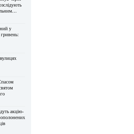
озслідують
ельним
дний у
 гривень:
 вулицях
Спасом
 святом
го
дуть акцію-
вополонених
ців