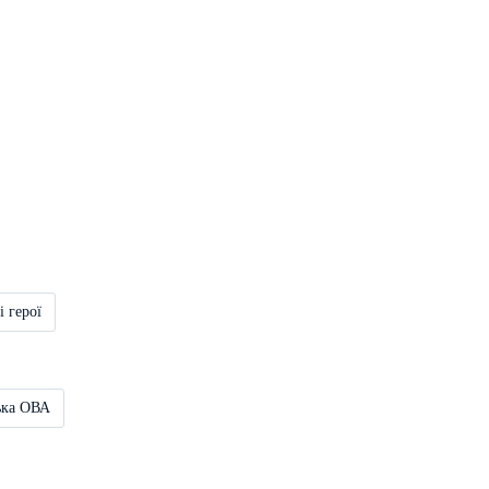
і герої
ька ОВА