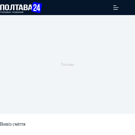
Перейти
до
вмісту
Вивіз сміття