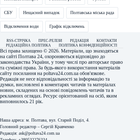
СБУ
Нещасний випадок
Полтавська міська рада
Відключення води
Графік відключень
RSS-СТРІЧКА
ПРЕС-РЕЛІЗИ
РЕДАКЦІЯ
КОНТАКТИ
РЕДАКЦІЙНА ПОЛІТИКА
ПОЛІТИКА КОНФІДЕНЦІЙНОСТІ
Всі права захищено © 2026. Матеріали, що знаходяться
на сайті
Полтава 24
, охороняються відповідно до
законодавства України, у тому числі про авторське право
та суміжні права. За будь-якого використання матеріалів
сайту посилання на
poltava24.com.ua
обов'язкове.
Редакція не несе відповідальності за інформацію та
думки, висловлені в коментарях читачів та матеріалах
новин, складених на основі повідомлень читачів та в
рекламних оглядах. Ресурс орієнтований на осіб, яким
виповнилось 21 рік.
Наша адреса: м. Полтава, вул. Старий Поділ, 4.
Головний редактор – Сергій Кравченко
Редакція: ask@poltava24.com.ua
Телефон: +380532276334