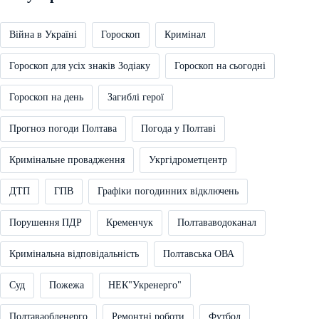
Війна в Україні
Гороскоп
Кримінал
Гороскоп для усіх знаків Зодіаку
Гороскоп на сьогодні
Гороскоп на день
Загиблі герої
Прогноз погоди Полтава
Погода у Полтаві
Кримінальне провадження
Укргідрометцентр
ДТП
ГПВ
Графіки погодинних відключень
Порушення ПДР
Кременчук
Полтававодоканал
Кримінальна відповідальність
Полтавська ОВА
Суд
Пожежа
НЕК"Укренерго"
Полтаваобленерго
Ремонтні роботи
Футбол