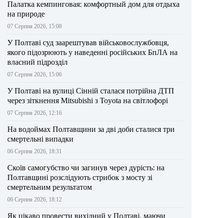
Палатка кемпинговая: комфортный дом для отдыха
на природе
07 Серпня 2026, 15:08
У Полтаві суд заарештував військовослужбовця,
якого підозрюють у наведенні російських БпЛА на
власний підрозділ
07 Серпня 2026, 15:06
У Полтаві на вулиці Сінній сталася потрійна ДТП
через зіткнення Mitsubishi з Toyota на світлофорі
07 Серпня 2026, 12:16
На водоймах Полтавщини за дві доби сталися три
смертельні випадки
06 Серпня 2026, 18:31
Скоїв самогубство чи загинув через дурість: на
Полтавщині розслідують стрибок з мосту зі
смертельним результатом
06 Серпня 2026, 18:12
Як цікаво провести вихідний у Полтаві, маючи