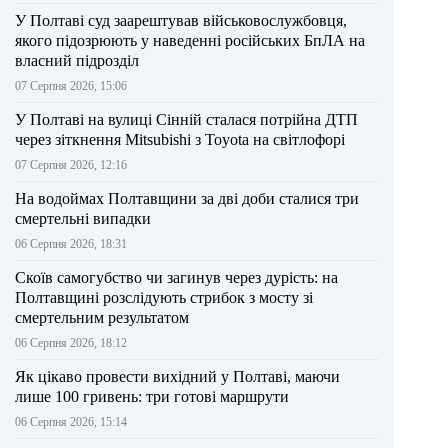
У Полтаві суд заарештував військовослужбовця,
якого підозрюють у наведенні російських БпЛА на
власний підрозділ
07 Серпня 2026, 15:06
У Полтаві на вулиці Сінній сталася потрійна ДТП
через зіткнення Mitsubishi з Toyota на світлофорі
07 Серпня 2026, 12:16
На водоймах Полтавщини за дві доби сталися три
смертельні випадки
06 Серпня 2026, 18:31
Скоїв самогубство чи загинув через дурість: на
Полтавщині розслідують стрибок з мосту зі
смертельним результатом
06 Серпня 2026, 18:12
Як цікаво провести вихідний у Полтаві, маючи
лише 100 гривень: три готові маршрути
06 Серпня 2026, 15:14