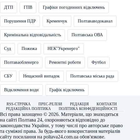
ДТП
ГПВ
Графіки погодинних відключень
Порушення ПДР
Кременчук
Полтававодоканал
Кримінальна відповідальність
Полтавська ОВА
Суд
Пожежа
НЕК"Укренерго"
Полтаваобленерго
Ремонтні роботи
Футбол
СБУ
Нещасний випадок
Полтавська міська рада
Відключення води
Графік відключень
RSS-СТРІЧКА
ПРЕС-РЕЛІЗИ
РЕДАКЦІЯ
КОНТАКТИ
РЕДАКЦІЙНА ПОЛІТИКА
ПОЛІТИКА КОНФІДЕНЦІЙНОСТІ
Всі права захищено © 2026. Матеріали, що знаходяться
на сайті
Полтава 24
, охороняються відповідно до
законодавства України, у тому числі про авторське право
та суміжні права. За будь-якого використання матеріалів
сайту посилання на
poltava24.com.ua
обов'язкове.