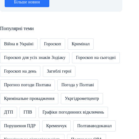
Більше новин
Популярні теми
Війна в Україні
Гороскоп
Кримінал
Гороскоп для усіх знаків Зодіаку
Гороскоп на сьогодні
Гороскоп на день
Загиблі герої
Прогноз погоди Полтава
Погода у Полтаві
Кримінальне провадження
Укргідрометцентр
ДТП
ГПВ
Графіки погодинних відключень
Порушення ПДР
Кременчук
Полтававодоканал