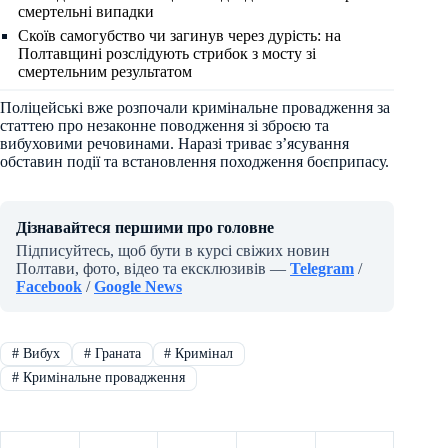
смертельні випадки
Скоїв самогубство чи загинув через дурість: на
Полтавщині розслідують стрибок з мосту зі
смертельним результатом
Поліцейські вже розпочали кримінальне провадження за
статтею про незаконне поводження зі зброєю та
вибуховими речовинами. Наразі триває з’ясування
обставин події та встановлення походження боєприпасу.
Дізнавайтеся першими про головне
Підписуйтесь, щоб бути в курсі свіжих новин
Полтави, фото, відео та ексклюзивів —
Telegram
/
Facebook
/
Google News
#
Вибух
#
Граната
#
Кримінал
#
Кримінальне провадження