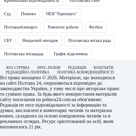
Кримінальна відповідальність
Полтавська ОВА
Суд
Пожежа
НЕК"Укренерго"
Полтаваобленерго
Ремонтні роботи
Футбол
СБУ
Нещасний випадок
Полтавська міська рада
Полтавська міськрада
Графік відключень
RSS-СТРІЧКА
ПРЕС-РЕЛІЗИ
РЕДАКЦІЯ
КОНТАКТИ
РЕДАКЦІЙНА ПОЛІТИКА
ПОЛІТИКА КОНФІДЕНЦІЙНОСТІ
Всі права захищено © 2026. Матеріали, що знаходяться
на сайті
Полтава 24
, охороняються відповідно до
законодавства України, у тому числі про авторське право
та суміжні права. За будь-якого використання матеріалів
сайту посилання на
poltava24.com.ua
обов'язкове.
Редакція не несе відповідальності за інформацію та
думки, висловлені в коментарях читачів та матеріалах
новин, складених на основі повідомлень читачів та в
рекламних оглядах. Ресурс орієнтований на осіб, яким
виповнилось 21 рік.