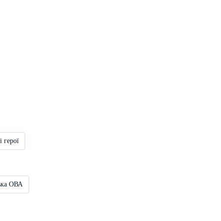
і герої
ька ОВА