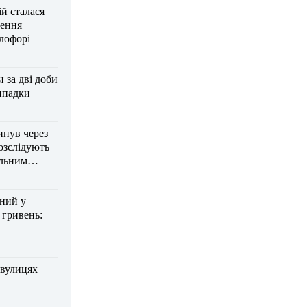
ій сталася
нення
тлофорі
за дві доби
ипадки
инув через
озслідують
ельним
дний у
 гривень:
 вулицях