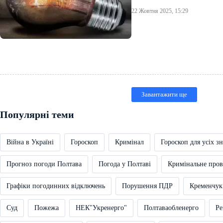
22 Жовтня 2025, 15:29
Завантажити ще
Популярні теми
Війна в Україні
Гороскоп
Кримінал
Гороскоп для усіх зн
Прогноз погоди Полтава
Погода у Полтаві
Кримінальне про
Графіки погодинних відключень
Порушення ПДР
Кременчук
Суд
Пожежа
НЕК"Укренерго"
Полтаваобленерго
Ре