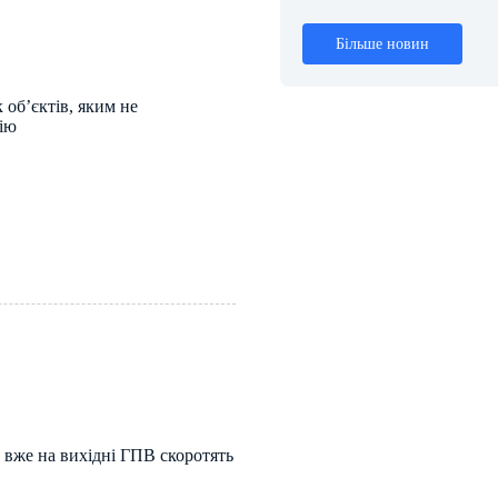
Більше новин
 об’єктів, яким не
ію
 вже на вихідні ГПВ скоротять