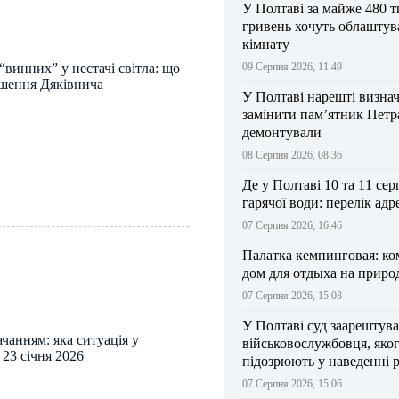
У Полтаві за майже 480 т
гривень хочуть облаштув
кімнату
винних” у нестачі світла: що
09 Серпня 2026, 11:49
ішення Дяківнича
У Полтаві нарешті визна
замінити пам’ятник Петра
демонтували
08 Серпня 2026, 08:36
Де у Полтаві 10 та 11 сер
гарячої води: перелік адр
07 Серпня 2026, 16:46
Палатка кемпинговая: к
дом для отдыха на приро
07 Серпня 2026, 15:08
У Полтаві суд заарештув
ачанням: яка ситуація у
військовослужбовця, яко
 23 січня 2026
підозрюють у наведенні 
БпЛА на власний підрозд
07 Серпня 2026, 15:06