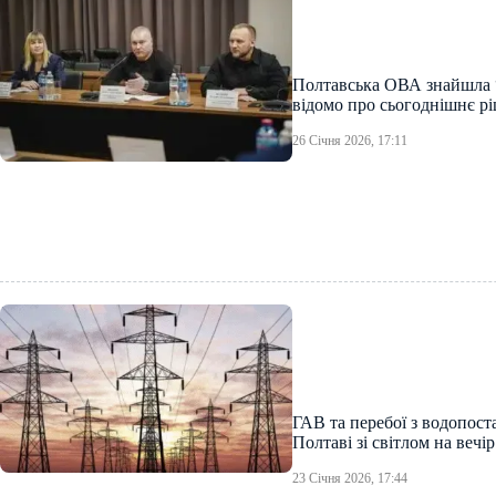
Полтавська ОВА знайшла “
відомо про сьогоднішнє р
26 Січня 2026, 17:11
ГАВ та перебої з водопост
Полтаві зі світлом на вечір
23 Січня 2026, 17:44