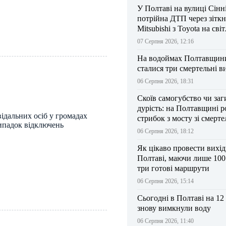
У Полтаві на вулиці Сінн
потрійна ДТП через зітк
Mitsubishi з Toyota на сві
07 Серпня 2026, 12:16
На водоймах Полтавщини 
сталися три смертельні в
06 Серпня 2026, 18:31
Скоїв самогубство чи заг
дурість: на Полтавщині р
ідальних осіб у громадах
стрибок з мосту зі смерт
ипадок відключень
результатом
06 Серпня 2026, 18:12
Як цікаво провести вихі
Полтаві, маючи лише 100
три готові маршрути
06 Серпня 2026, 15:14
Сьогодні в Полтаві на 12
знову вимкнули воду
06 Серпня 2026, 11:40