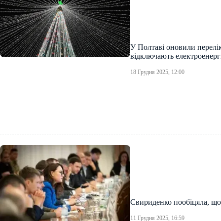
У Полтаві оновили перелік
відключають електроенерг
18 Грудня 2025, 12:00
Свириденко пообіцяла, що
11 Грудня 2025, 16:59