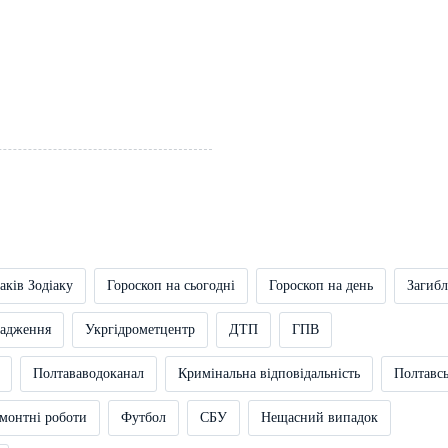
аків Зодіаку
Гороскоп на сьогодні
Гороскоп на день
Загибл
вадження
Укргідрометцентр
ДТП
ГПВ
Полтававодоканал
Кримінальна відповідальність
Полтавс
монтні роботи
Футбол
СБУ
Нещасний випадок