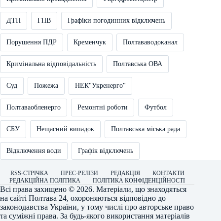
ДТП
ГПВ
Графіки погодинних відключень
Порушення ПДР
Кременчук
Полтававодоканал
Кримінальна відповідальність
Полтавська ОВА
Суд
Пожежа
НЕК"Укренерго"
Полтаваобленерго
Ремонтні роботи
Футбол
СБУ
Нещасний випадок
Полтавська міська рада
Відключення води
Графік відключень
RSS-СТРІЧКА
ПРЕС-РЕЛІЗИ
РЕДАКЦІЯ
КОНТАКТИ
РЕДАКЦІЙНА ПОЛІТИКА
ПОЛІТИКА КОНФІДЕНЦІЙНОСТІ
Всі права захищено © 2026. Матеріали, що знаходяться
на сайті
Полтава 24
, охороняються відповідно до
законодавства України, у тому числі про авторське право
та суміжні права. За будь-якого використання матеріалів