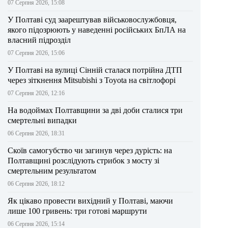
07 Серпня 2026, 15:08
У Полтаві суд заарештував військовослужбовця,
якого підозрюють у наведенні російських БпЛА на
власний підрозділ
07 Серпня 2026, 15:06
У Полтаві на вулиці Сінній сталася потрійна ДТП
через зіткнення Mitsubishi з Toyota на світлофорі
07 Серпня 2026, 12:16
На водоймах Полтавщини за дві доби сталися три
смертельні випадки
06 Серпня 2026, 18:31
Скоїв самогубство чи загинув через дурість: на
Полтавщині розслідують стрибок з мосту зі
смертельним результатом
06 Серпня 2026, 18:12
Як цікаво провести вихідний у Полтаві, маючи
лише 100 гривень: три готові маршрути
06 Серпня 2026, 15:14