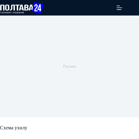
Перейти
до
вмісту
Схема ухилу