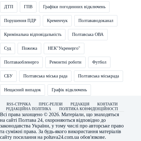
ДТП
ГПВ
Графіки погодинних відключень
Порушення ПДР
Кременчук
Полтававодоканал
Кримінальна відповідальність
Полтавська ОВА
Суд
Пожежа
НЕК"Укренерго"
Полтаваобленерго
Ремонтні роботи
Футбол
СБУ
Полтавська міська рада
Полтавська міськрада
Нещасний випадок
Графік відключень
RSS-СТРІЧКА
ПРЕС-РЕЛІЗИ
РЕДАКЦІЯ
КОНТАКТИ
РЕДАКЦІЙНА ПОЛІТИКА
ПОЛІТИКА КОНФІДЕНЦІЙНОСТІ
Всі права захищено © 2026. Матеріали, що знаходяться
на сайті
Полтава 24
, охороняються відповідно до
законодавства України, у тому числі про авторське право
та суміжні права. За будь-якого використання матеріалів
сайту посилання на
poltava24.com.ua
обов'язкове.