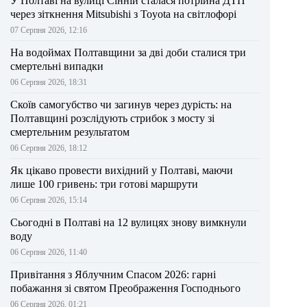
У Полтаві на вулиці Сінній сталася потрійна ДТП
через зіткнення Mitsubishi з Toyota на світлофорі
07 Серпня 2026, 12:16
На водоймах Полтавщини за дві доби сталися три
смертельні випадки
06 Серпня 2026, 18:31
Скоїв самогубство чи загинув через дурість: на
Полтавщині розслідують стрибок з мосту зі
смертельним результатом
06 Серпня 2026, 18:12
Як цікаво провести вихідний у Полтаві, маючи
лише 100 гривень: три готові маршрути
06 Серпня 2026, 15:14
Сьогодні в Полтаві на 12 вулицях знову вимкнули
воду
06 Серпня 2026, 11:40
Привітання з Яблучним Спасом 2026: гарні
побажання зі святом Преображення Господнього
06 Серпня 2026, 01:21