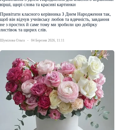
вірші, щирі слова та красиві картинки
Привітати класного керівника З Днем Народження так,
щоб він відчув учнівську любов та вдячність, завдання
не з простих й саме тому ми зробили цю добірку
листівок та щирих слів.
Шумілова Ольга
04 Березня 2026, 11:11