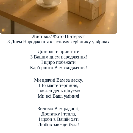
Листівка/ Фото Пінтерест
З Днем Народження класному керівнику у віршах
Дозвольте привітати
З Вашим днем народження!
І щиро побажати
Кар’єрного Вам сходження!
Ми вдячні Вам за ласку,
Що маєте терпіння,
І кожен день цінуємо
Ми всі Ваші уміння!
Зичимо Вам радості,
Достатку і тепла,
І щоби в Вашій хаті
Любов завжди була!