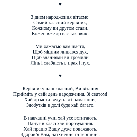
♥
З днем народження вітаємо,
Самий класний керівник,
Кожному ви другом стали,
Кожен вже до вас так звик.
Ми бажаємо вам щастя,
Щоб міцним лишався дух,
Щоб знаннями ви громили
Лінь і слабкість в прах і пух.
♥
Керівнику наш класний, Ви вітання
Прийміть у свій день народження. Зі святом!
Хай до мети ведуть всі намагання,
Здобутків в долі буде хай багато.
В навчанні учні хай усе встигають,
Панує в класі хай порозуміння.
Хай працю Вашу дуже поважають.
Здоров’я Вам, натхнення та терпіння.