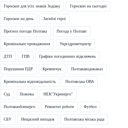
Гороскоп для усіх знаків Зодіаку
Гороскоп на сьогодні
Гороскоп на день
Загиблі герої
Прогноз погоди Полтава
Погода у Полтаві
Кримінальне провадження
Укргідрометцентр
ДТП
ГПВ
Графіки погодинних відключень
Порушення ПДР
Кременчук
Полтававодоканал
Кримінальна відповідальність
Полтавська ОВА
Суд
Пожежа
НЕК"Укренерго"
Полтаваобленерго
Ремонтні роботи
Футбол
СБУ
Нещасний випадок
Полтавська міська рада