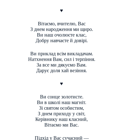
♥
Вітаємо, вчителю, Вас
З днем народження ми щиро.
Ви наш очолюєте клас,
Добру навчаєте й довірі.
Ви приклад всім викладачам.
Натхнення Вам, сил і терпіння.
За все ми дякуємо Вам.
Дарує доля хай везіння.
♥
Ви сонце золотисте.
Ви в школі наш магніт.
Зі святом особистим,
З днем приходу у світ,
Керівнику наш класний,
Вітаємо ми Вас.
Підхід у Вас сучасний —