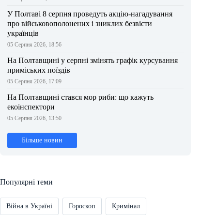
У Полтаві 8 серпня проведуть акцію-нагадування
про військовополонених і зниклих безвісти
українців
05 Серпня 2026, 18:56
На Полтавщині у серпні змінять графік курсування
приміських поїздів
05 Серпня 2026, 17:09
На Полтавщині стався мор риби: що кажуть
екоінспектори
05 Серпня 2026, 13:50
Більше новин
Популярні теми
Війна в Україні
Гороскоп
Кримінал