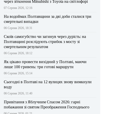
через зіткнення Mitsubishi з Toyota на світлофорі
07 Серпня 2026, 12:16
На водоймах Полтавщини за дві доби сталися три
смертельні випадки
06 Серпня 2026, 18:31
Скоїв самогубство чи загинув через дурість: на
Полтавщині розслідують стрибок з мосту зі
смертельним результатом
06 Серпня 2026, 18:12
Як цікаво провести вихідний у Полтаві, маючи
лише 100 гривень: три готові маршрути
06 Серпня 2026, 15:14
Сьогодні в Полтаві на 12 вулицях знову вимкнули
воду
06 Серпня 2026, 11:40
Привітання з Яблучним Спасом 2026: гарні
побажання зі святом Преображення Господнього
06 Серпня 2026, 01:21