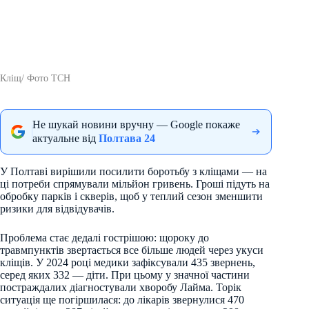
Кліщ/ Фото ТСН
Не шукай новини вручну — Google покаже
актуальне від
Полтава 24
У Полтаві вирішили посилити боротьбу з кліщами — на
ці потреби спрямували мільйон гривень. Гроші підуть на
обробку парків і скверів, щоб у теплий сезон зменшити
ризики для відвідувачів.
Проблема стає дедалі гострішою: щороку до
травмпунктів звертається все більше людей через укуси
кліщів. У 2024 році медики зафіксували 435 звернень,
серед яких 332 — діти. При цьому у значної частини
постраждалих діагностували хворобу Лайма. Торік
ситуація ще погіршилася: до лікарів звернулися 470