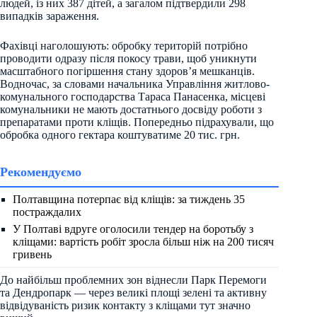
людей, із них 387 дітей, а загалом підтвердили 298
випадків зараження.
Фахівці наголошують: обробку територій потрібно
проводити одразу після покосу трави, щоб уникнути
масштабного погіршення стану здоров’я мешканців.
Водночас, за словами начальника Управління житлово-
комунального господарства Тараса Панасенка, місцеві
комунальники не мають достатнього досвіду роботи з
препаратами проти кліщів. Попередньо підрахували, що
обробка одного гектара коштуватиме 20 тис. грн.
Рекомендуємо
Полтавщина потерпає від кліщів: за тиждень 35
постраждалих
У Полтаві вдруге оголосили тендер на боротьбу з
кліщами: вартість робіт зросла більш ніж на 200 тисяч
гривень
До найбільш проблемних зон віднесли Парк Перемоги
та Дендропарк — через великі площі зелені та активну
відвідуваність ризик контакту з кліщами тут значно