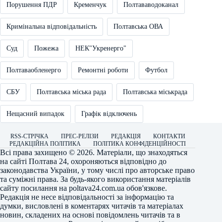
Порушення ПДР
Кременчук
Полтававодоканал
Кримінальна відповідальність
Полтавська ОВА
Суд
Пожежа
НЕК"Укренерго"
Полтаваобленерго
Ремонтні роботи
Футбол
СБУ
Полтавська міська рада
Полтавська міськрада
Нещасний випадок
Графік відключень
RSS-СТРІЧКА
ПРЕС-РЕЛІЗИ
РЕДАКЦІЯ
КОНТАКТИ
РЕДАКЦІЙНА ПОЛІТИКА
ПОЛІТИКА КОНФІДЕНЦІЙНОСТІ
Всі права захищено © 2026. Матеріали, що знаходяться
на сайті
Полтава 24
, охороняються відповідно до
законодавства України, у тому числі про авторське право
та суміжні права. За будь-якого використання матеріалів
сайту посилання на
poltava24.com.ua
обов'язкове.
Редакція не несе відповідальності за інформацію та
думки, висловлені в коментарях читачів та матеріалах
новин, складених на основі повідомлень читачів та в