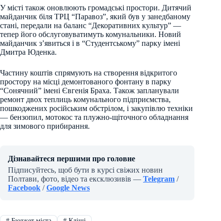
У місті також оновлюють громадські простори. Дитячий
майданчик біля ТРЦ “Паравоз”, який був у занедбаному
стані, передали на баланс “Декоративних культур” —
тепер його обслуговуватимуть комунальники. Новий
майданчик з’явиться і в “Студентському” парку імені
Дмитра Юденка.
Частину коштів спрямують на створення відкритого
простору на місці демонтованого фонтану в парку
“Сонячний” імені Євгенія Браха. Також запланували
ремонт двох теплиць комунального підприємства,
пошкоджених російським обстрілом, і закупівлю техніки
— бензопил, мотокос та плужно-щіточного обладнання
для зимового прибирання.
Дізнавайтеся першими про головне
Підписуйтесь, щоб бути в курсі свіжих новин
Полтави, фото, відео та ексклюзивів —
Telegram
/
Facebook
/
Google News
#
Бюджет міста
#
Кліщі