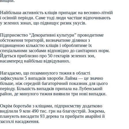
вищий.
Найбільша активність кліщів припадає на весняно-літній
і осінній періоди. Саме тоді люди частіше відпочивають
у зелених зонах, що підвищує ризик укусів.
Підприємство “Декоративні культури” проводитиме
обстеження територій, визначатиме ділянки з
підвищеною кількістю кліщів і оброблятиме їх
спеціальними засобами відповідно до санітарних норм.
Йдеться приблизно про 50 гектарів зелених зон,
насамперед найбільш відвідуваних.
Нагадаємо, що позаминулого тижня в області
зафіксували 5 випадків хвороби Лайма — це значно
більше, ніж середній багаторічний показник для цього
періоду. Більшість випадків припала на Лубенський
район, де минулого тижня виявили три нові випадки.
Окрім боротьби з кліщами, підприємству додатково
виділили 9 млн 490 тис. грн на благоустрій. Зокрема,
планують висадити 93 дерева та прибрати аварійні й
засохлі насадження.