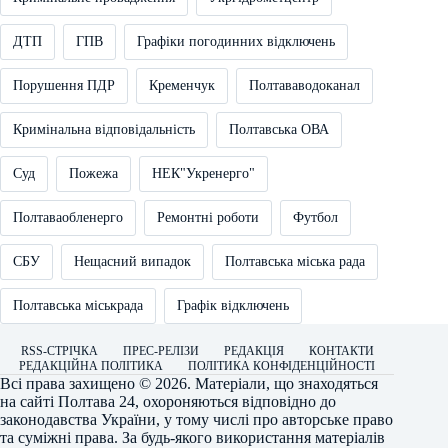
ДТП
ГПВ
Графіки погодинних відключень
Порушення ПДР
Кременчук
Полтававодоканал
Кримінальна відповідальність
Полтавська ОВА
Суд
Пожежа
НЕК"Укренерго"
Полтаваобленерго
Ремонтні роботи
Футбол
СБУ
Нещасний випадок
Полтавська міська рада
Полтавська міськрада
Графік відключень
RSS-СТРІЧКА
ПРЕС-РЕЛІЗИ
РЕДАКЦІЯ
КОНТАКТИ
РЕДАКЦІЙНА ПОЛІТИКА
ПОЛІТИКА КОНФІДЕНЦІЙНОСТІ
Всі права захищено © 2026. Матеріали, що знаходяться
на сайті
Полтава 24
, охороняються відповідно до
законодавства України, у тому числі про авторське право
та суміжні права. За будь-якого використання матеріалів