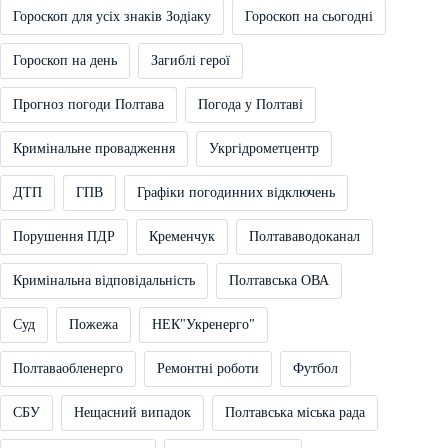
Гороскоп для усіх знаків Зодіаку
Гороскоп на сьогодні
Гороскоп на день
Загиблі герої
Прогноз погоди Полтава
Погода у Полтаві
Кримінальне провадження
Укргідрометцентр
ДТП
ГПВ
Графіки погодинних відключень
Порушення ПДР
Кременчук
Полтававодоканал
Кримінальна відповідальність
Полтавська ОВА
Суд
Пожежа
НЕК"Укренерго"
Полтаваобленерго
Ремонтні роботи
Футбол
СБУ
Нещасний випадок
Полтавська міська рада