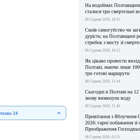
На водоймах Полтавщини 
сталися три смертельні в
06 Серпня 2026, 18:31
Скоїв самогубство чи заг
дурість: на Полтавщині р
стрибок з мосту зі смерт
результатом
06 Серпня 2026, 18:12
Як цікаво провести вихі
Полтаві, маючи лише 100
три готові маршрути
06 Серпня 2026, 15:14
Сьогодні в Полтаві на 12
знову вимкнули воду
06 Серпня 2026, 11:40
лтава 24
Привітання з Яблучним 
2026: гарні побажання зі
Преображення Господньо
06 Серпня 2026, 01:21