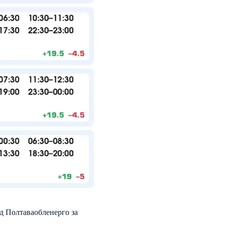
д Полтаваобленерго за