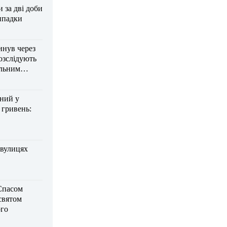
за дві доби
ипадки
инув через
озслідують
ельним
дний у
 гривень:
 вулицях
Спасом
 святом
го