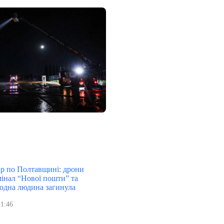
р по Полтавщині: дрони
мінал “Нової пошти” та
 одна людина загинула
11:46