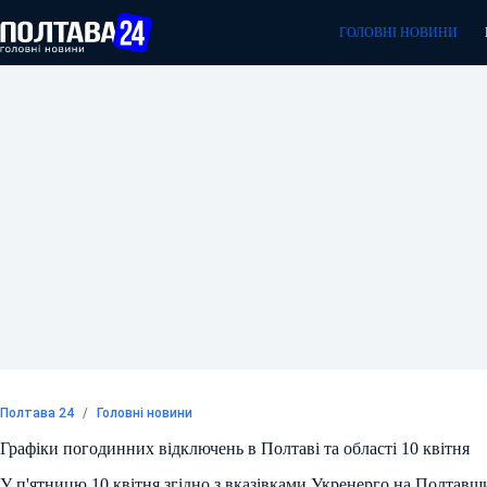
Перейти
до
ГОЛОВНІ НОВИНИ
вмісту
Полтава 24
/
Головні новини
Графіки погодинних відключень в Полтаві та області 10 квітня
У п'ятницю 10 квітня згідно з вказівками Укренерго на Полтавщ