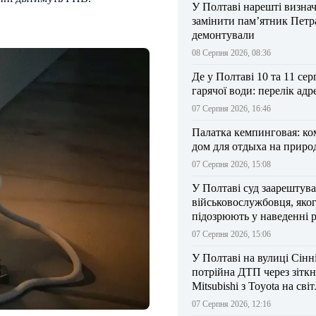
У Полтаві нарешті визна
замінити пам’ятник Петра
демонтували
08 Серпня 2026, 08:36
Де у Полтаві 10 та 11 сер
гарячої води: перелік адр
07 Серпня 2026, 16:46
Палатка кемпинговая: к
дом для отдыха на приро
07 Серпня 2026, 15:08
У Полтаві суд заарештув
військовослужбовця, яко
підозрюють у наведенні 
БпЛА на власний підрозд
07 Серпня 2026, 15:06
У Полтаві на вулиці Сінн
потрійна ДТП через зітк
Mitsubishi з Toyota на сві
07 Серпня 2026, 12:16