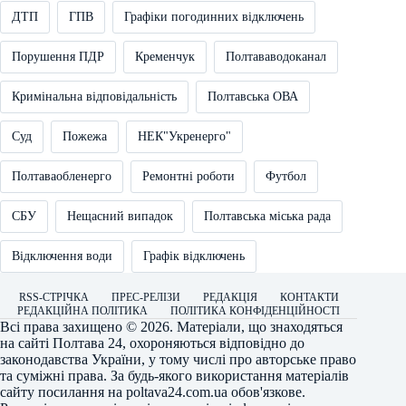
ДТП
ГПВ
Графіки погодинних відключень
Порушення ПДР
Кременчук
Полтававодоканал
Кримінальна відповідальність
Полтавська ОВА
Суд
Пожежа
НЕК"Укренерго"
Полтаваобленерго
Ремонтні роботи
Футбол
СБУ
Нещасний випадок
Полтавська міська рада
Відключення води
Графік відключень
RSS-СТРІЧКА
ПРЕС-РЕЛІЗИ
РЕДАКЦІЯ
КОНТАКТИ
РЕДАКЦІЙНА ПОЛІТИКА
ПОЛІТИКА КОНФІДЕНЦІЙНОСТІ
Всі права захищено © 2026. Матеріали, що знаходяться
на сайті
Полтава 24
, охороняються відповідно до
законодавства України, у тому числі про авторське право
та суміжні права. За будь-якого використання матеріалів
сайту посилання на
poltava24.com.ua
обов'язкове.