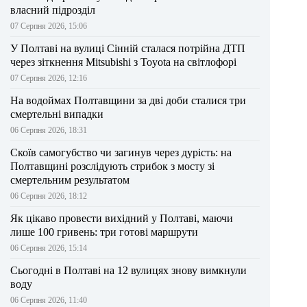
власний підрозділ
07 Серпня 2026, 15:06
У Полтаві на вулиці Сінній сталася потрійна ДТП
через зіткнення Mitsubishi з Toyota на світлофорі
07 Серпня 2026, 12:16
На водоймах Полтавщини за дві доби сталися три
смертельні випадки
06 Серпня 2026, 18:31
Скоїв самогубство чи загинув через дурість: на
Полтавщині розслідують стрибок з мосту зі
смертельним результатом
06 Серпня 2026, 18:12
Як цікаво провести вихідний у Полтаві, маючи
лише 100 гривень: три готові маршрути
06 Серпня 2026, 15:14
Сьогодні в Полтаві на 12 вулицях знову вимкнули
воду
06 Серпня 2026, 11:40