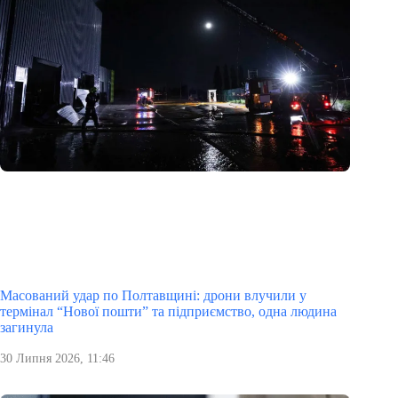
Масований удар по Полтавщині: дрони влучили у
термінал “Нової пошти” та підприємство, одна людина
загинула
30 Липня 2026, 11:46