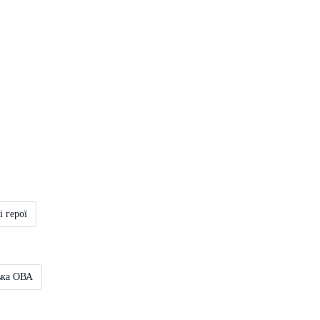
і герої
ька ОВА