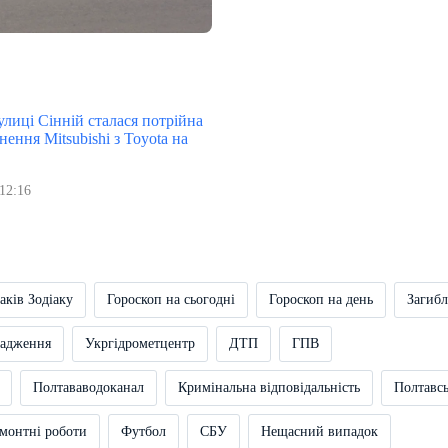
улиці Сінній сталася потрійна
нення Mitsubishi з Toyota на
12:16
аків Зодіаку
Гороскоп на сьогодні
Гороскоп на день
Загибл
вадження
Укргідрометцентр
ДТП
ГПВ
Полтававодоканал
Кримінальна відповідальність
Полтавс
монтні роботи
Футбол
СБУ
Нещасний випадок