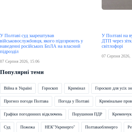
У Полтаві суд заарештував
У Полтаві на в
військовослужбовця, якого підозрюють у
ДТП через зітк
наведенні російських БпЛА на власний
світлофорі
підрозділ
07 Серпня 2026, 
07 Серпня 2026, 15:06
Популярні теми
Війна в Україні
Гороскоп
Кримінал
Гороскоп для усіх зн
Прогноз погоди Полтава
Погода у Полтаві
Кримінальне про
Графіки погодинних відключень
Порушення ПДР
Кременчук
Суд
Пожежа
НЕК"Укренерго"
Полтаваобленерго
Ре