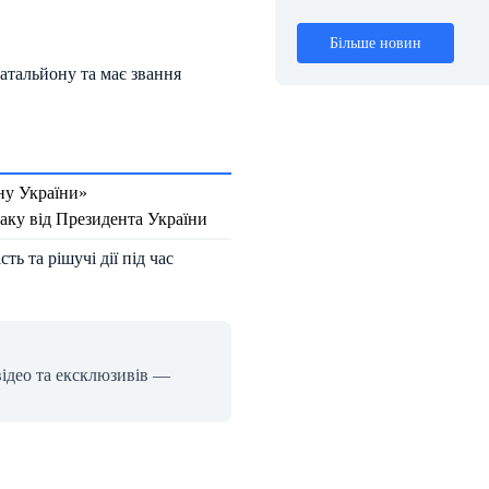
Більше новин
атальйону та має звання
ну України»
аку від Президента України
ь та рішучі дії під час
відео та ексклюзивів —