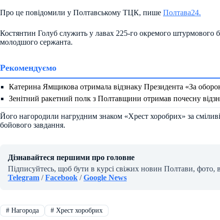
Про це повідомили у Полтавському ТЦК, пише
Полтава24.
Костянтин Голуб служить у лавах 225-го окремого штурмового б
молодшого сержанта.
Рекомендуємо
Катерина Ямщикова отримала відзнаку Президента «За оборо
Зенітний ракетний полк з Полтавщини отримав почесну відзн
Його нагородили нагрудним знаком «Хрест хоробрих» за сміливіст
бойового завдання.
Дізнавайтеся першими про головне
Підписуйтесь, щоб бути в курсі свіжих новин Полтави, фото, 
Telegram
/
Facebook
/
Google News
#
Нагорода
#
Хрест хоробрих