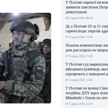
У Полтаві нарешті визна
замінити пам’ятник Петра
демонтували
08 Серпня 2026, 08:36
Де у Полтаві 10 та 11 сер
гарячої води: перелік адр
07 Серпня 2026, 16:46
Палатка кемпинговая: к
дом для отдыха на приро
07 Серпня 2026, 15:08
У Полтаві суд заарештув
військовослужбовця, яко
підозрюють у наведенні 
БпЛА на власний підрозд
07 Серпня 2026, 15:06
У Полтаві на вулиці Сінн
потрійна ДТП через зітк
Mitsubishi з Toyota на сві
07 Серпня 2026, 12:16