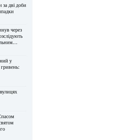
за дві доби
ипадки
инув через
озслідують
ельним
дний у
 гривень:
 вулицях
Спасом
 святом
го