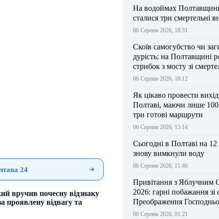
На водоймах Полтавщини 
сталися три смертельні в
06 Серпня 2026, 18:31
Скоїв самогубство чи заг
дурість: на Полтавщині р
стрибок з мосту зі смерт
результатом
06 Серпня 2026, 18:12
Як цікаво провести вихі
Полтаві, маючи лише 100
три готові маршрути
06 Серпня 2026, 15:14
Сьогодні в Полтаві на 12
знову вимкнули воду
06 Серпня 2026, 11:40
лтава 24
Привітання з Яблучним 
2026: гарні побажання зі
ий вручив почесну відзнаку
Преображення Господньо
а проявлену відвагу та
06 Серпня 2026, 01:21