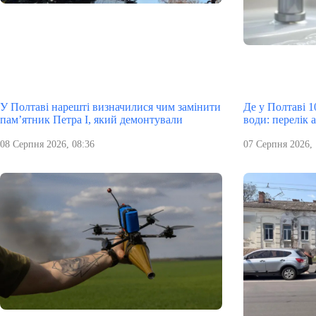
У Полтаві нарешті визначилися чим замінити
Де у Полтаві 10
пам’ятник Петра І, який демонтували
води: перелік 
08 Серпня 2026, 08:36
07 Серпня 2026, 