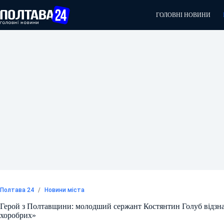
Перейти
до
ГОЛОВНІ НОВИНИ
вмісту
Полтава 24
/
Новини міста
Герой з Полтавщини: молодший сержант Костянтин Голуб відзн
хоробрих»