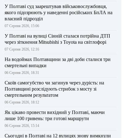
У Полтаві суд заарештував військовослужбовця,
якого підозрюють у наведенні російських БпЛА на
власний підрозділ
07 Серпня 2026, 15:06
У Полтаві на вулиці Сінній сталася потрійна ДТП
через зіткнення Mitsubishi з Toyota на світлофорі
07 Серпня 2026, 12:16
На водоймах Полтавщини за дві доби сталися три
смертельні випадки
06 Серпня 2026, 18:31
Скоїв самогубство чи загинув через дурість: на
Полтавщині розслідують стрибок з мосту зі
смертельним результатом
06 Серпня 2026, 18:12
Як цікаво провести вихідний у Полтаві, маючи
лише 100 гривень: три готові маршрути
06 Серпня 2026, 15:14
Сьогодні в Полтаві на 12 вулицях знову вимкнули