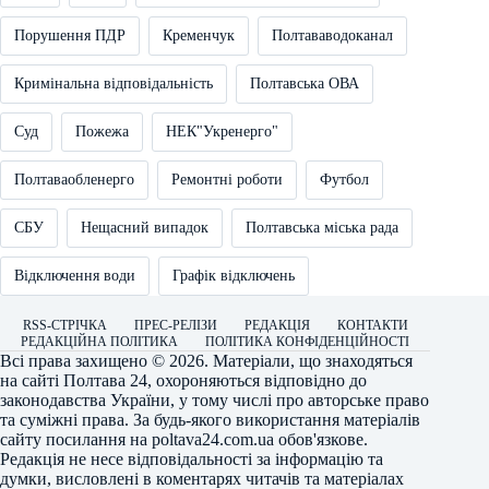
Порушення ПДР
Кременчук
Полтававодоканал
Кримінальна відповідальність
Полтавська ОВА
Суд
Пожежа
НЕК"Укренерго"
Полтаваобленерго
Ремонтні роботи
Футбол
СБУ
Нещасний випадок
Полтавська міська рада
Відключення води
Графік відключень
RSS-СТРІЧКА
ПРЕС-РЕЛІЗИ
РЕДАКЦІЯ
КОНТАКТИ
РЕДАКЦІЙНА ПОЛІТИКА
ПОЛІТИКА КОНФІДЕНЦІЙНОСТІ
Всі права захищено © 2026. Матеріали, що знаходяться
на сайті
Полтава 24
, охороняються відповідно до
законодавства України, у тому числі про авторське право
та суміжні права. За будь-якого використання матеріалів
сайту посилання на
poltava24.com.ua
обов'язкове.
Редакція не несе відповідальності за інформацію та
думки, висловлені в коментарях читачів та матеріалах