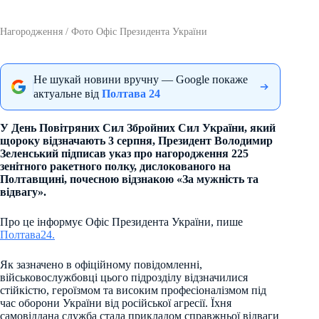
Нагородження / Фото Офіс Президента України
Не шукай новини вручну — Google покаже
актуальне від
Полтава 24
У День Повітряних Сил Збройних Сил України, який
щороку відзначають 3 серпня, Президент Володимир
Зеленський підписав указ про нагородження 225
зенітного ракетного полку, дислокованого на
Полтавщині, почесною відзнакою «За мужність та
відвагу».
Про це інформує Офіс Президента України, пише
Полтава24.
Як зазначено в офіційному повідомленні,
військовослужбовці цього підрозділу відзначилися
стійкістю, героїзмом та високим професіоналізмом під
час оборони України від російської агресії. Їхня
самовіддана служба стала прикладом справжньої відваги