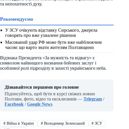
та непохитності духу.
Рекомендуємо
У ЗСУ очікують відставку Сирського, джерела
говорять про вже ухвалене рішення
Масований удар РФ може бути вже найближчим
часом: що варто знати жителям Полтавщини
Відзнака Президента «За мужність та відвагу» є
символом найвищого визнання бойових заслуг і
особливої ролі підрозділу в захисті українського неба.
Дізнавайтеся першими про головне
Підписуйтесь, щоб бути в курсі свіжих новин
Полтави, фото, відео та ексклюзивів —
Telegram
/
Facebook
/
Google News
#
Війна в Україні
#
Володимир Зеленський
#
ЗСУ