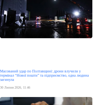
Масований удар по Полтавщині: дрони влучили у
термінал “Нової пошти” та підприємство, одна людина
загинула
30 Липня 2026, 11:46