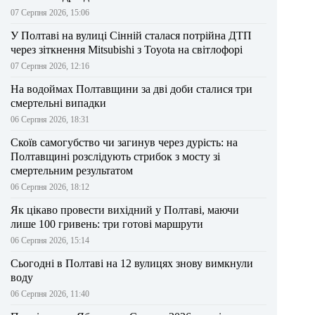
07 Серпня 2026, 15:06
У Полтаві на вулиці Сінній сталася потрійна ДТП
через зіткнення Mitsubishi з Toyota на світлофорі
07 Серпня 2026, 12:16
На водоймах Полтавщини за дві доби сталися три
смертельні випадки
06 Серпня 2026, 18:31
Скоїв самогубство чи загинув через дурість: на
Полтавщині розслідують стрибок з мосту зі
смертельним результатом
06 Серпня 2026, 18:12
Як цікаво провести вихідний у Полтаві, маючи
лише 100 гривень: три готові маршрути
06 Серпня 2026, 15:14
Сьогодні в Полтаві на 12 вулицях знову вимкнули
воду
06 Серпня 2026, 11:40