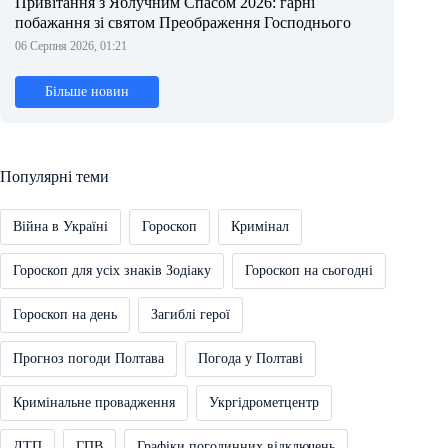
Привітання з Яблучним Спасом 2026: гарні
побажання зі святом Преображення Господнього
06 Серпня 2026, 01:21
Більше новин
Популярні теми
Війна в Україні
Гороскоп
Кримінал
Гороскоп для усіх знаків Зодіаку
Гороскоп на сьогодні
Гороскоп на день
Загиблі герої
Прогноз погоди Полтава
Погода у Полтаві
Кримінальне провадження
Укргідрометцентр
ДТП
ГПВ
Графіки погодинних відключень