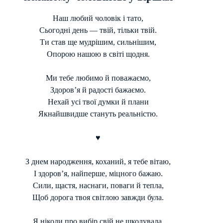
Наш любий чоловік і тато,
Сьогодні день — твій, тільки твій.
Ти став ще мудрішим, сильнішим,
Опорою нашою в світі щодня.
Ми тебе любимо й поважаємо,
Здоров’я й радості бажаємо.
Нехай усі твої думки й плани
Якнайшвидше стануть реальністю.
♥
З днем народження, коханий, я тебе вітаю,
І здоров’я, найперше, міцного бажаю.
Сили, щастя, наснаги, поваги й тепла,
Щоб дорога твоя світлою завжди була.
Я ніколи про вибір свій не шкодувала,