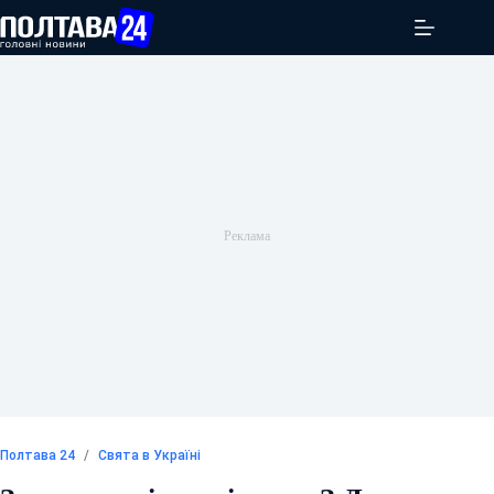
Перейти
до
вмісту
Полтава 24
/
Свята в Україні