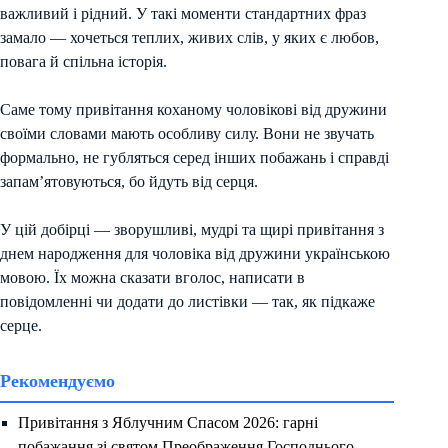
важливий і рідний. У такі моменти стандартних фраз
замало — хочеться теплих, живих слів, у яких є любов,
повага й спільна історія.
Саме тому привітання коханому чоловікові від дружини
своїми словами мають особливу силу. Вони не звучать
формально, не губляться серед інших побажань і справді
запам’ятовуються, бо йдуть від серця.
У цій добірці — зворушливі, мудрі та щирі привітання з
днем народження для чоловіка від дружини українською
мовою. Їх можна сказати вголос, написати в
повідомленні чи додати до листівки — так, як підкаже
серце.
Рекомендуємо
Привітання з Яблучним Спасом 2026: гарні
побажання зі святом Преображення Господнього