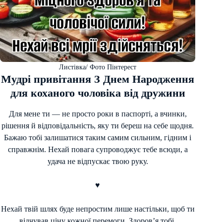
Листівка/ Фото Пінтерест
Мудрі привітання З Днем Народження
для коханого чоловіка від дружини
Для мене ти — не просто роки в паспорті, а вчинки,
рішення й відповідальність, яку ти береш на себе щодня.
Бажаю тобі залишатися таким самим сильним, гідним і
справжнім. Нехай повага супроводжує тебе всюди, а
удача не відпускає твою руку.
♥
Нехай твій шлях буде непростим лише настільки, щоб ти
відчував ціну кожної перемоги. Здоров’я тобі,