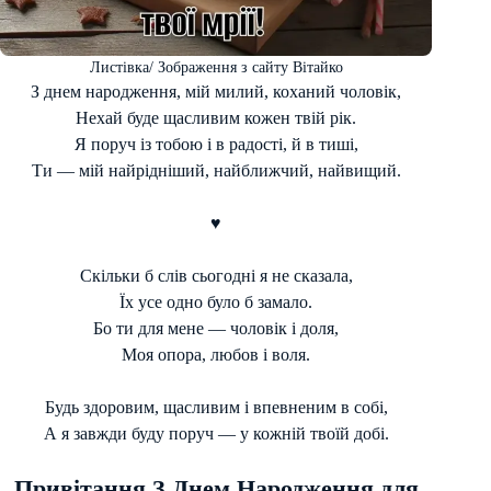
Листівка/ Зображення з сайту Вітайко
З днем народження, мій милий, коханий чоловік,
Нехай буде щасливим кожен твій рік.
Я поруч із тобою і в радості, й в тиші,
Ти — мій найрідніший, найближчий, найвищий.
♥
Скільки б слів сьогодні я не сказала,
Їх усе одно було б замало.
Бо ти для мене — чоловік і доля,
Моя опора, любов і воля.
Будь здоровим, щасливим і впевненим в собі,
А я завжди буду поруч — у кожній твоїй добі.
Привітання З Днем Народження для