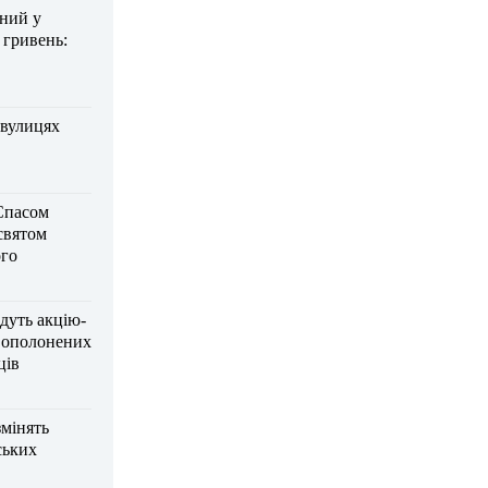
дний у
 гривень:
 вулицях
Спасом
 святом
го
дуть акцію-
вополонених
ців
змінять
ських