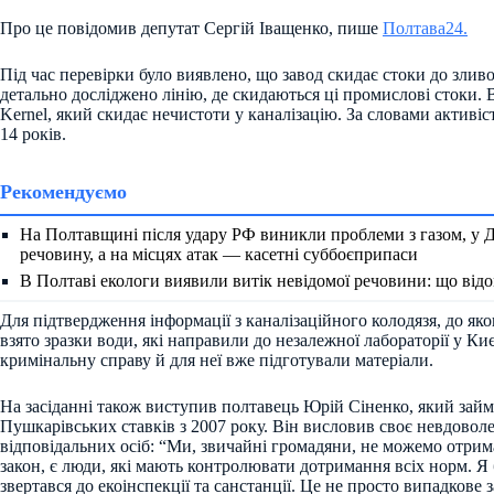
Про це повідомив депутат Сергій Іващенко, пише
Полтава24.
Під час перевірки було виявлено, що завод скидає стоки до зливов
детально досліджено лінію, де скидаються ці промислові стоки. 
Kernel, який скидає нечистоти у каналізацію. За словами активіс
14 років.
Рекомендуємо
На Полтавщині після удару РФ виникли проблеми з газом, у 
речовину, а на місцях атак — касетні суббоєприпаси
В Полтаві екологи виявили витік невідомої речовини: що від
Для підтвердження інформації з каналізаційного колодязя, до як
взято зразки води, які направили до незалежної лабораторії у Ки
кримінальну справу й для неї вже підготували матеріали.
На засіданні також виступив полтавець Юрій Сіненко, який зай
Пушкарівських ставків з 2007 року. Він висловив своє невдоволе
відповідальних осіб: “Ми, звичайні громадяни, не можемо отрима
закон, є люди, які мають контролювати дотримання всіх норм. Я б
звертався до екоінспекції та санстанції. Це не просто випадкове