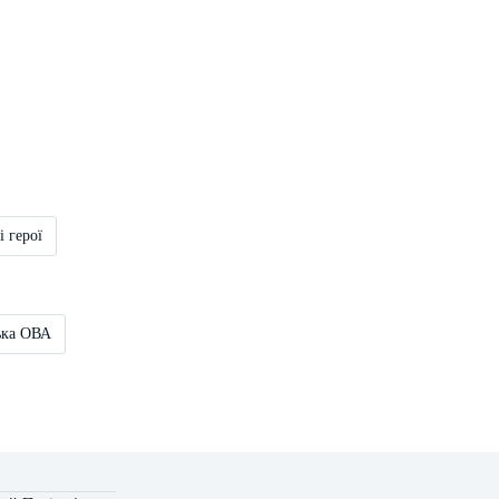
і герої
ька ОВА