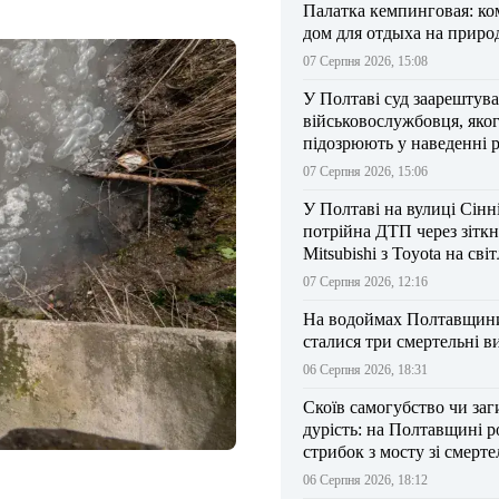
Палатка кемпинговая: к
дом для отдыха на приро
07 Серпня 2026, 15:08
У Полтаві суд заарештув
військовослужбовця, яко
підозрюють у наведенні 
БпЛА на власний підрозд
07 Серпня 2026, 15:06
У Полтаві на вулиці Сінн
потрійна ДТП через зітк
Mitsubishi з Toyota на сві
07 Серпня 2026, 12:16
На водоймах Полтавщини 
сталися три смертельні в
06 Серпня 2026, 18:31
Скоїв самогубство чи заг
дурість: на Полтавщині р
стрибок з мосту зі смерт
результатом
06 Серпня 2026, 18:12