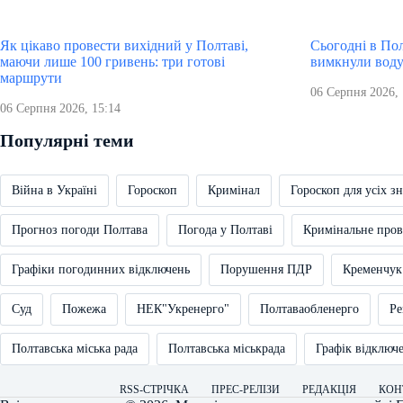
Як цікаво провести вихідний у Полтаві,
Сьогодні в Пол
маючи лише 100 гривень: три готові
вимкнули вод
маршрути
06 Серпня 2026, 
06 Серпня 2026, 15:14
Популярні теми
Війна в Україні
Гороскоп
Кримінал
Гороскоп для усіх зн
Прогноз погоди Полтава
Погода у Полтаві
Кримінальне про
Графіки погодинних відключень
Порушення ПДР
Кременчук
Суд
Пожежа
НЕК"Укренерго"
Полтаваобленерго
Ре
Полтавська міська рада
Полтавська міськрада
Графік відключ
RSS-СТРІЧКА
ПРЕС-РЕЛІЗИ
РЕДАКЦІЯ
КОН