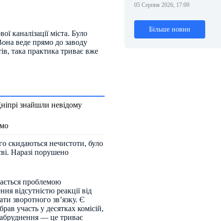
05 Серпня 2026, 17:09
Більше новин
ої каналізації міста. Було
Вона веде прямо до заводу
тів, така практика триває вже
Дніпрі знайшли невідому
омо
ого скидаються нечистоти, було
єві. Наразі порушено
мається проблемою
ння відсутністю реакції від
ти зворотного звʼязку. Є
рав участь у десятках комісій,
 забруднення — це триває