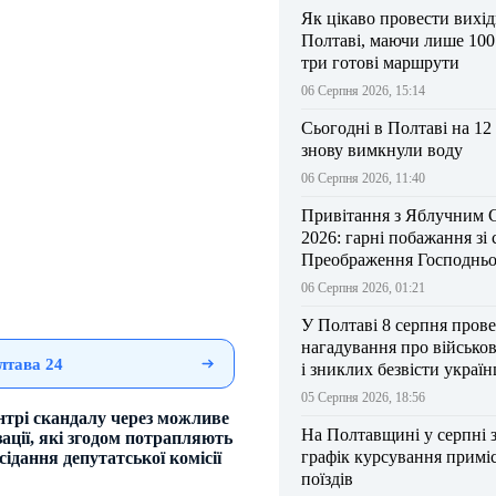
Як цікаво провести вихі
Полтаві, маючи лише 100
три готові маршрути
06 Серпня 2026, 15:14
Сьогодні в Полтаві на 12
знову вимкнули воду
06 Серпня 2026, 11:40
Привітання з Яблучним 
2026: гарні побажання зі
Преображення Господньо
06 Серпня 2026, 01:21
У Полтаві 8 серпня прове
нагадування про військо
лтава 24
і зниклих безвісти україн
05 Серпня 2026, 18:56
нтрі скандалу через можливе
На Полтавщині у серпні 
ації, які згодом потрапляють
графік курсування примі
сідання депутатської комісії
поїздів