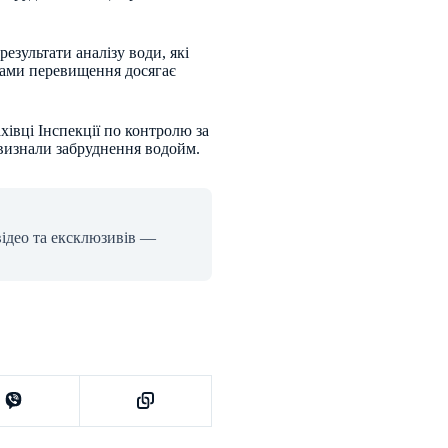
езультати аналізу води, які
ками перевищення досягає
хівці Інспекції по контролю за
 визнали забруднення водойм.
відео та ексклюзивів —