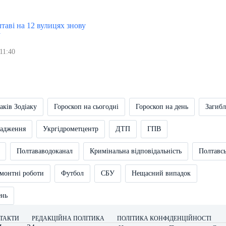
таві на 12 вулицях знову
у
11:40
аків Зодіаку
Гороскоп на сьогодні
Гороскоп на день
Загибл
вадження
Укргідрометцентр
ДТП
ГПВ
Полтававодоканал
Кримінальна відповідальність
Полтавс
монтні роботи
Футбол
СБУ
Нещасний випадок
ень
ТАКТИ
РЕДАКЦІЙНА ПОЛІТИКА
ПОЛІТИКА КОНФІДЕНЦІЙНОСТІ