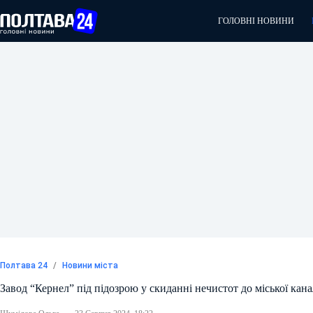
Перейти
до
ГОЛОВНІ НОВИНИ
вмісту
Полтава 24
/
Новини міста
Завод “Кернел” під підозрою у скиданні нечистот до міської канал