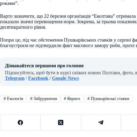
роками”.
Варто зазначити, що 22 березня організація “Еколтава” отримала р
показали значні перевищення норм. Зокрема, за трьома показни
десятикратного рівня.
Попри це, під час обстеження Пушкарівських ставків у серпні фа
благоустроєм не підтвердили факт масового замору риби, проте
Дізнавайтеся першими про головне
Підписуйтесь, щоб бути в курсі свіжих новин Полтави, фото, 
Telegram
/
Facebook
/
Google News
#
Екологія
#
Забруднення
#
Кернел
#
Пушкарівські ставки