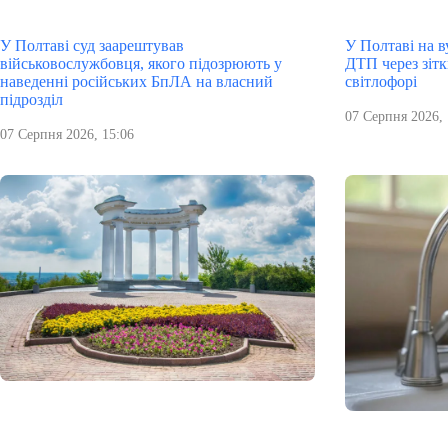
У Полтаві суд заарештував
У Полтаві на в
військовослужбовця, якого підозрюють у
ДТП через зітк
наведенні російських БпЛА на власний
світлофорі
підрозділ
07 Серпня 2026, 
07 Серпня 2026, 15:06