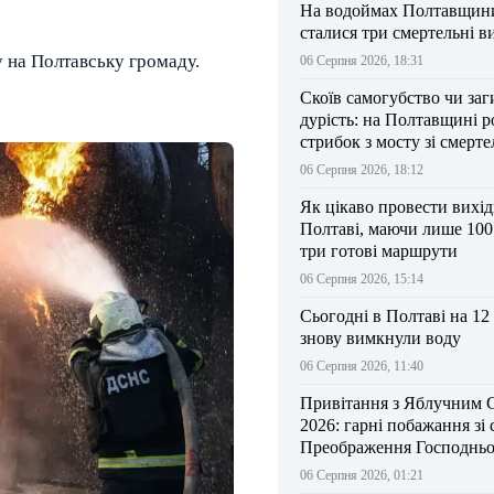
На водоймах Полтавщини 
сталися три смертельні в
у на Полтавську громаду.
06 Серпня 2026, 18:31
Скоїв самогубство чи заг
дурість: на Полтавщині р
стрибок з мосту зі смерт
результатом
06 Серпня 2026, 18:12
Як цікаво провести вихі
Полтаві, маючи лише 100
три готові маршрути
06 Серпня 2026, 15:14
Сьогодні в Полтаві на 12
знову вимкнули воду
06 Серпня 2026, 11:40
Привітання з Яблучним 
2026: гарні побажання зі
Преображення Господньо
06 Серпня 2026, 01:21