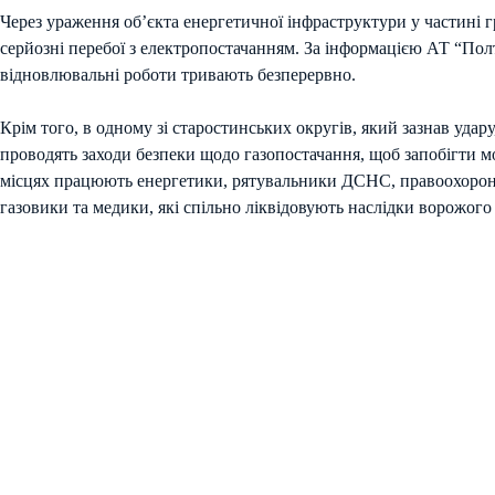
Через ураження об’єкта енергетичної інфраструктури у частині 
серйозні перебої з електропостачанням. За інформацією АТ “Пол
відновлювальні роботи тривають безперервно.
Крім того, в одному зі старостинських округів, який зазнав удар
проводять заходи безпеки щодо газопостачання, щоб запобігти м
місцях працюють енергетики, рятувальники ДСНС, правоохоронц
газовики та медики, які спільно ліквідовують наслідки ворожого 