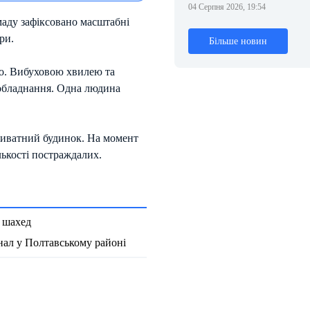
04 Серпня 2026, 19:54
маду зафіксовано масштабні
ри.
Більше новин
во. Вибуховою хвилею та
обладнання. Одна людина
приватний будинок. На момент
лькості постраждалих.
в шахед
нал у Полтавському районі