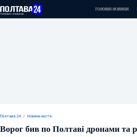
Перейти
ГОЛОВНІ НОВИНИ
до
вмісту
Полтава 24
/
Новини міста
Ворог бив по Полтаві дронами та 