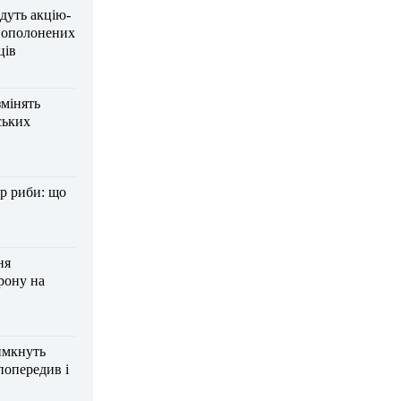
дуть акцію-
вополонених
ців
змінять
ських
р риби: що
ня
рону на
имкнуть
попередив і