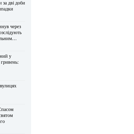
за дві доби
ипадки
инув через
озслідують
ельним
дний у
 гривень:
 вулицях
Спасом
 святом
го