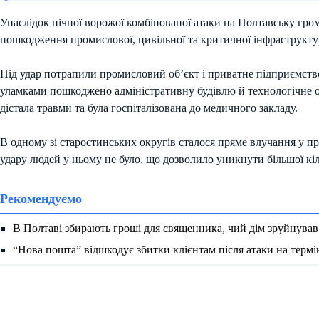
Унаслідок нічної ворожої комбінованої атаки на Полтавську гро
пошкодження промислової, цивільної та критичної інфраструкту
Під удар потрапили промисловий об’єкт і приватне підприємст
уламками пошкоджено адміністративну будівлю й технологічне 
дістала травми та була госпіталізована до медичного закладу.
В одному зі старостинських округів сталося пряме влучання у 
удару людей у ньому не було, що дозволило уникнути більшої кі
Рекомендуємо
В Полтаві збирають гроші для священника, чий дім зруйнува
“Нова пошта” відшкодує збитки клієнтам після атаки на термі