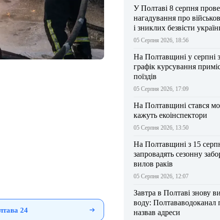
У Полтаві 8 серпня прове
нагадування про військо
і зниклих безвісти україн
05 Серпня 2026, 18:56
На Полтавщині у серпні 
графік курсування примі
поїздів
05 Серпня 2026, 17:09
На Полтавщині стався мо
кажуть екоінспектори
05 Серпня 2026, 13:50
На Полтавщині з 15 серп
запровадять сезонну забо
вилов раків
05 Серпня 2026, 12:07
Завтра в Полтаві знову в
воду: Полтававодоканал 
лтава 24
назвав адреси