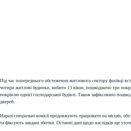
Під час попереднього обстеження житлового сектору фахівці в
чотири житлові будинки, вибито 13 вікон, пошкоджено три покрі
покрівлю однієї господарської будівлі. Також зафіксовано пошкод
дверей.
Наразі спеціальні комісії продовжують працювати на місцях, о
та фіксують завдані збитки. Останні дані щодо наслідків ще уто