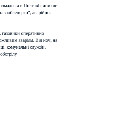
громади та в Полтаві виникли
таваобленерго”, аварійно-
у, газовики оперативно
ожливим аваріям. Від ночі на
і, комунальні служби,
обстрілу.