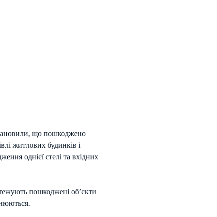
становили, що пошкоджено
влі житлових будинків і
ження однієї стелі та вхідних
бстежують пошкоджені об’єкти
чнюються.