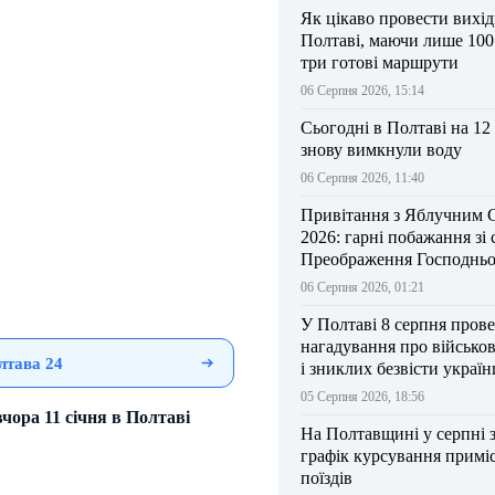
Як цікаво провести вихі
Полтаві, маючи лише 100
три готові маршрути
06 Серпня 2026, 15:14
Сьогодні в Полтаві на 12
знову вимкнули воду
06 Серпня 2026, 11:40
Привітання з Яблучним 
2026: гарні побажання зі
Преображення Господньо
06 Серпня 2026, 01:21
У Полтаві 8 серпня прове
нагадування про військо
лтава 24
і зниклих безвісти україн
05 Серпня 2026, 18:56
ора 11 січня в Полтаві
На Полтавщині у серпні 
графік курсування примі
поїздів