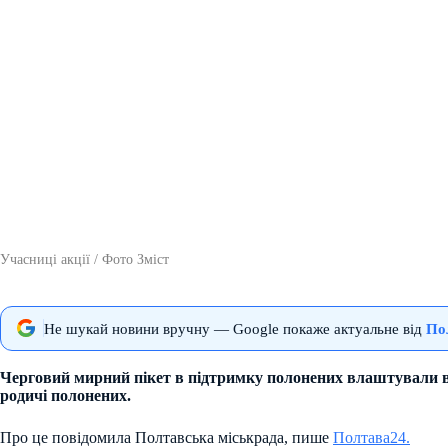
Учасниці акції / Фото Зміст
Не шукай новини вручну — Google покаже актуальне від
По
Черговий мирний пікет в підтримку полонених влаштували вч
родичі полонених.
Про це повідомила Полтавська міськрада, пише
Полтава24.