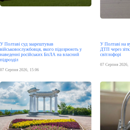
У Полтаві суд заарештував
У Полтаві на в
військовослужбовця, якого підозрюють у
ДТП через зітк
наведенні російських БпЛА на власний
світлофорі
підрозділ
07 Серпня 2026, 
07 Серпня 2026, 15:06