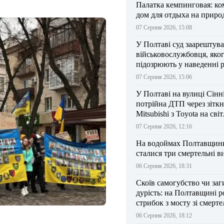
Палатка кемпинговая: к
дом для отдыха на приро
07 Серпня 2026, 15:08
У Полтаві суд заарештув
військовослужбовця, яко
підозрюють у наведенні 
БпЛА на власний підрозд
07 Серпня 2026, 15:06
У Полтаві на вулиці Сінн
потрійна ДТП через зітк
Mitsubishi з Toyota на сві
07 Серпня 2026, 12:16
На водоймах Полтавщини 
сталися три смертельні в
06 Серпня 2026, 18:31
Скоїв самогубство чи заг
дурість: на Полтавщині р
стрибок з мосту зі смерт
результатом
06 Серпня 2026, 18:12