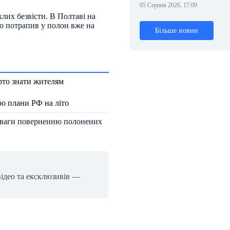
05 Серпня 2026, 17:09
клих безвісти. В Полтаві на
то потрапив у полон вже на
Більше новин
рто знати жителям
о плани РФ на літо
 уваги поверненню полонених
відео та ексклюзивів —