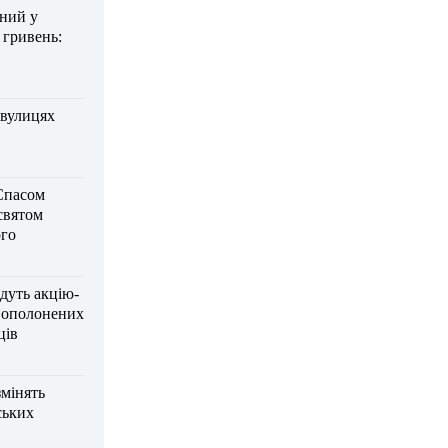
дний у
 гривень:
 вулицях
Спасом
 святом
го
дуть акцію-
вополонених
ців
змінять
ських