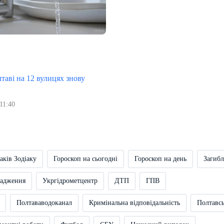
таві на 12 вулицях знову
у
11:40
аків Зодіаку
Гороскоп на сьогодні
Гороскоп на день
Загибл
вадження
Укргідрометцентр
ДТП
ГПВ
Полтававодоканал
Кримінальна відповідальність
Полтавс