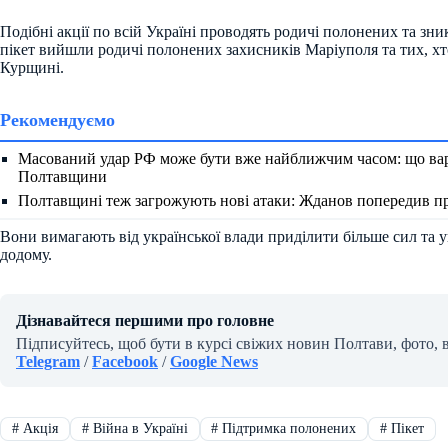
Подібні акції по всій Україні проводять родичі полонених та зни
пікет вийшли родичі полонених захисників Маріуполя та тих, х
Курщині.
Рекомендуємо
Масований удар РФ може бути вже найближчим часом: що ва
Полтавщини
Полтавщині теж загрожують нові атаки: Жданов попередив пр
Вони вимагають від української влади приділити більше сил та
додому.
Дізнавайтеся першими про головне
Підписуйтесь, щоб бути в курсі свіжих новин Полтави, фото, 
Telegram
/
Facebook
/
Google News
#
Акція
#
Війна в Україні
#
Підтримка полонених
#
Пікет