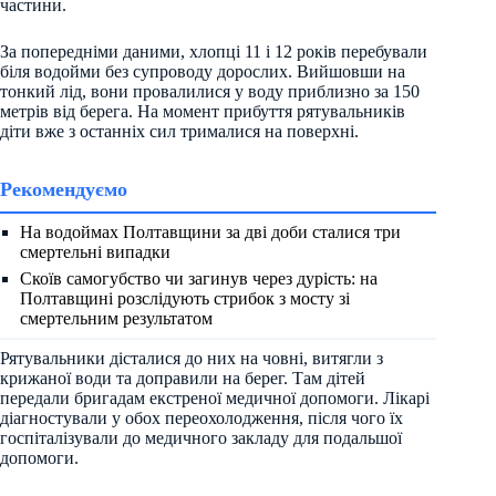
частини.
За попередніми даними, хлопці 11 і 12 років перебували
біля водойми без супроводу дорослих. Вийшовши на
тонкий лід, вони провалилися у воду приблизно за 150
метрів від берега. На момент прибуття рятувальників
діти вже з останніх сил трималися на поверхні.
Рекомендуємо
На водоймах Полтавщини за дві доби сталися три
смертельні випадки
Скоїв самогубство чи загинув через дурість: на
Полтавщині розслідують стрибок з мосту зі
смертельним результатом
Рятувальники дісталися до них на човні, витягли з
крижаної води та доправили на берег. Там дітей
передали бригадам екстреної медичної допомоги. Лікарі
діагностували у обох переохолодження, після чого їх
госпіталізували до медичного закладу для подальшої
допомоги.