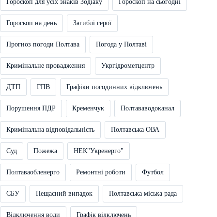
Гороскоп для усіх знаків Зодіаку
Гороскоп на сьогодні
Гороскоп на день
Загиблі герої
Прогноз погоди Полтава
Погода у Полтаві
Кримінальне провадження
Укргідрометцентр
ДТП
ГПВ
Графіки погодинних відключень
Порушення ПДР
Кременчук
Полтававодоканал
Кримінальна відповідальність
Полтавська ОВА
Суд
Пожежа
НЕК"Укренерго"
Полтаваобленерго
Ремонтні роботи
Футбол
СБУ
Нещасний випадок
Полтавська міська рада
Відключення води
Графік відключень