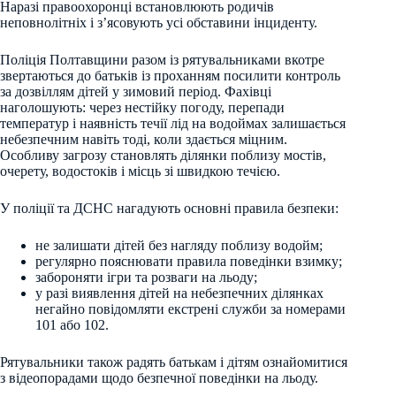
Наразі правоохоронці встановлюють родичів
неповнолітніх і з’ясовують усі обставини інциденту.
Поліція Полтавщини разом із рятувальниками вкотре
звертаються до батьків із проханням посилити контроль
за дозвіллям дітей у зимовий період. Фахівці
наголошують: через нестійку погоду, перепади
температур і наявність течії лід на водоймах залишається
небезпечним навіть тоді, коли здається міцним.
Особливу загрозу становлять ділянки поблизу мостів,
очерету, водостоків і місць зі швидкою течією.
У поліції та ДСНС нагадують основні правила безпеки:
не залишати дітей без нагляду поблизу водойм;
регулярно пояснювати правила поведінки взимку;
забороняти ігри та розваги на льоду;
у разі виявлення дітей на небезпечних ділянках
негайно повідомляти екстрені служби за номерами
101 або 102.
Рятувальники також радять батькам і дітям ознайомитися
з відеопорадами щодо безпечної поведінки на льоду.