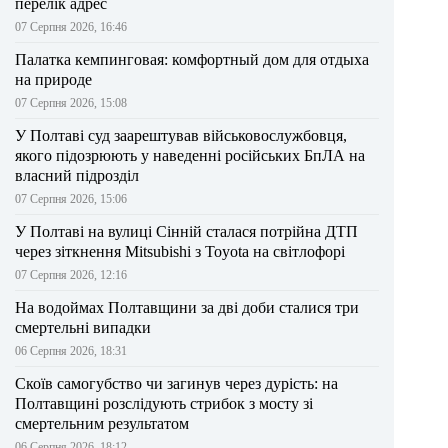
перелік адрес
07 Серпня 2026, 16:46
Палатка кемпинговая: комфортный дом для отдыха
на природе
07 Серпня 2026, 15:08
У Полтаві суд заарештував військовослужбовця,
якого підозрюють у наведенні російських БпЛА на
власний підрозділ
07 Серпня 2026, 15:06
У Полтаві на вулиці Сінній сталася потрійна ДТП
через зіткнення Mitsubishi з Toyota на світлофорі
07 Серпня 2026, 12:16
На водоймах Полтавщини за дві доби сталися три
смертельні випадки
06 Серпня 2026, 18:31
Скоїв самогубство чи загинув через дурість: на
Полтавщині розслідують стрибок з мосту зі
смертельним результатом
06 Серпня 2026, 18:12