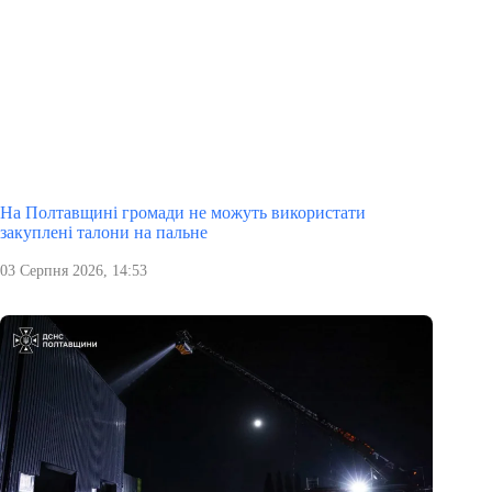
На Полтавщині громади не можуть використати
закуплені талони на пальне
03 Серпня 2026, 14:53