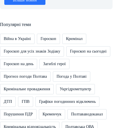
Більше новин
Популярні теми
Війна в Україні
Гороскоп
Кримінал
Гороскоп для усіх знаків Зодіаку
Гороскоп на сьогодні
Гороскоп на день
Загиблі герої
Прогноз погоди Полтава
Погода у Полтаві
Кримінальне провадження
Укргідрометцентр
ДТП
ГПВ
Графіки погодинних відключень
Порушення ПДР
Кременчук
Полтававодоканал
Кримінальна відповідальність
Полтавська ОВА