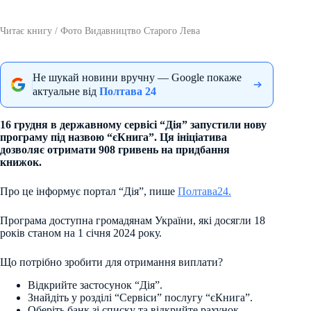
Читає книгу / Фото Видавництво Старого Лева
Не шукай новини вручну — Google покаже
актуальне від
Полтава 24
16 грудня в державному сервісі “Дія” запустили нову
програму під назвою “єКнига”. Ця ініціатива
дозволяє отримати 908 гривень на придбання
книжок.
Про це інформує портал “Дія”, пише
Полтава24.
Програма доступна громадянам України, які досягли 18
років станом на 1 січня 2024 року.
Що потрібно зробити для отримання виплати?
Відкрийте застосунок “Дія”.
Знайдіть у розділі “Сервіси” послугу “єКнига”.
Оберіть банк зі списку та відкрийте рахунок.