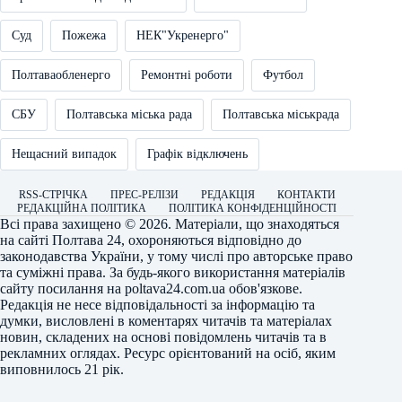
Суд
Пожежа
НЕК"Укренерго"
Полтаваобленерго
Ремонтні роботи
Футбол
СБУ
Полтавська міська рада
Полтавська міськрада
Нещасний випадок
Графік відключень
RSS-СТРІЧКА
ПРЕС-РЕЛІЗИ
РЕДАКЦІЯ
КОНТАКТИ
РЕДАКЦІЙНА ПОЛІТИКА
ПОЛІТИКА КОНФІДЕНЦІЙНОСТІ
Всі права захищено © 2026. Матеріали, що знаходяться
на сайті
Полтава 24
, охороняються відповідно до
законодавства України, у тому числі про авторське право
та суміжні права. За будь-якого використання матеріалів
сайту посилання на
poltava24.com.ua
обов'язкове.
Редакція не несе відповідальності за інформацію та
думки, висловлені в коментарях читачів та матеріалах
новин, складених на основі повідомлень читачів та в
рекламних оглядах. Ресурс орієнтований на осіб, яким
виповнилось 21 рік.