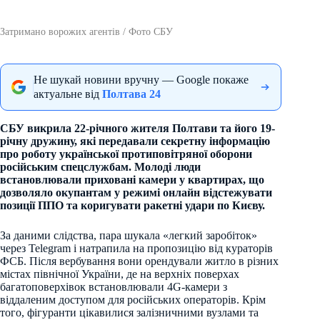
Затримано ворожих агентів / Фото СБУ
Не шукай новини вручну — Google покаже
актуальне від
Полтава 24
СБУ викрила 22-річного жителя Полтави та його 19-
річну дружину, які передавали секретну інформацію
про роботу української протиповітряної оборони
російським спецслужбам. Молоді люди
встановлювали приховані камери у квартирах, що
дозволяло окупантам у режимі онлайн відстежувати
позиції ППО та коригувати ракетні удари по Києву.
За даними слідства, пара шукала «легкий заробіток»
через Telegram і натрапила на пропозицію від кураторів
ФСБ. Після вербування вони орендували житло в різних
містах північної України, де на верхніх поверхах
багатоповерхівок встановлювали 4G-камери з
віддаленим доступом для російських операторів. Крім
того, фігуранти цікавилися залізничними вузлами та