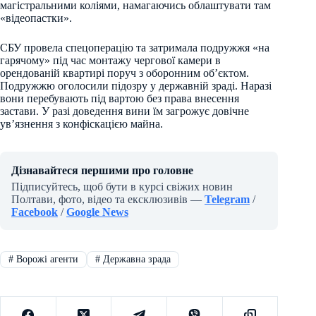
магістральними коліями, намагаючись облаштувати там
«відеопастки».
СБУ провела спецоперацію та затримала подружжя «на
гарячому» під час монтажу чергової камери в
орендованій квартирі поруч з оборонним об’єктом.
Подружжю оголосили підозру у державній зраді. Наразі
вони перебувають під вартою без права внесення
застави. У разі доведення вини їм загрожує довічне
ув’язнення з конфіскацією майна.
Дізнавайтеся першими про головне
Підписуйтесь, щоб бути в курсі свіжих новин
Полтави, фото, відео та ексклюзивів —
Telegram
/
Facebook
/
Google News
#
Ворожі агенти
#
Державна зрада