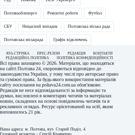
Полтаваобленерго
Ремонтні роботи
Футбол
СБУ
Нещасний випадок
Полтавська міська рада
Полтавська міськрада
Графік відключень
RSS-СТРІЧКА
ПРЕС-РЕЛІЗИ
РЕДАКЦІЯ
КОНТАКТИ
РЕДАКЦІЙНА ПОЛІТИКА
ПОЛІТИКА КОНФІДЕНЦІЙНОСТІ
Всі права захищено © 2026. Матеріали, що знаходяться
на сайті
Полтава 24
, охороняються відповідно до
законодавства України, у тому числі про авторське право
та суміжні права. За будь-якого використання матеріалів
сайту посилання на
poltava24.com.ua
обов'язкове.
Редакція не несе відповідальності за інформацію та
думки, висловлені в коментарях читачів та матеріалах
новин, складених на основі повідомлень читачів та в
рекламних оглядах. Ресурс орієнтований на осіб, яким
виповнилось 21 рік.
Наша адреса: м. Полтава, вул. Старий Поділ, 4.
Головний редактор – Сергій Кравченко