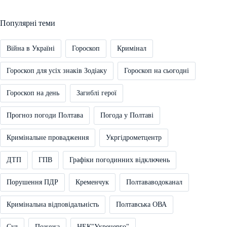
Популярні теми
Війна в Україні
Гороскоп
Кримінал
Гороскоп для усіх знаків Зодіаку
Гороскоп на сьогодні
Гороскоп на день
Загиблі герої
Прогноз погоди Полтава
Погода у Полтаві
Кримінальне провадження
Укргідрометцентр
ДТП
ГПВ
Графіки погодинних відключень
Порушення ПДР
Кременчук
Полтававодоканал
Кримінальна відповідальність
Полтавська ОВА
Суд
Пожежа
НЕК"Укренерго"