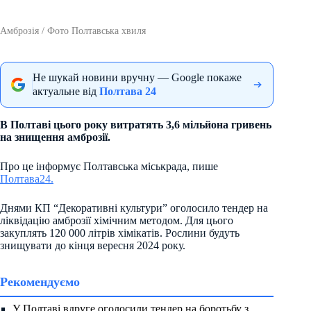
Амброзія / Фото Полтавська хвиля
Не шукай новини вручну — Google покаже
актуальне від
Полтава 24
В Полтаві цього року витратять 3,6 мільйона гривень
на знищення амброзії.
Про це інформує Полтавська міськрада, пише
Полтава24.
Днями КП “Декоративні культури” оголосило тендер на
ліквідацію амброзії хімічним методом. Для цього
закуплять 120 000 літрів хімікатів. Рослини будуть
знищувати до кінця вересня 2024 року.
Рекомендуємо
У Полтаві вдруге оголосили тендер на боротьбу з