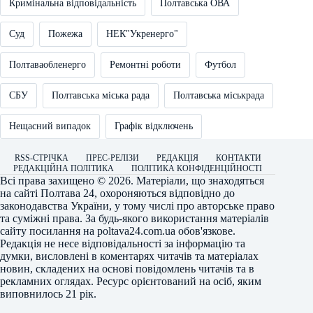
Кримінальна відповідальність
Полтавська ОВА
Суд
Пожежа
НЕК"Укренерго"
Полтаваобленерго
Ремонтні роботи
Футбол
СБУ
Полтавська міська рада
Полтавська міськрада
Нещасний випадок
Графік відключень
RSS-СТРІЧКА
ПРЕС-РЕЛІЗИ
РЕДАКЦІЯ
КОНТАКТИ
РЕДАКЦІЙНА ПОЛІТИКА
ПОЛІТИКА КОНФІДЕНЦІЙНОСТІ
Всі права захищено © 2026. Матеріали, що знаходяться
на сайті
Полтава 24
, охороняються відповідно до
законодавства України, у тому числі про авторське право
та суміжні права. За будь-якого використання матеріалів
сайту посилання на
poltava24.com.ua
обов'язкове.
Редакція не несе відповідальності за інформацію та
думки, висловлені в коментарях читачів та матеріалах
новин, складених на основі повідомлень читачів та в
рекламних оглядах. Ресурс орієнтований на осіб, яким
виповнилось 21 рік.