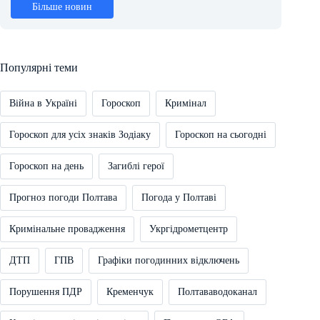
Більше новин
Популярні теми
Війна в Україні
Гороскоп
Кримінал
Гороскоп для усіх знаків Зодіаку
Гороскоп на сьогодні
Гороскоп на день
Загиблі герої
Прогноз погоди Полтава
Погода у Полтаві
Кримінальне провадження
Укргідрометцентр
ДТП
ГПВ
Графіки погодинних відключень
Порушення ПДР
Кременчук
Полтававодоканал