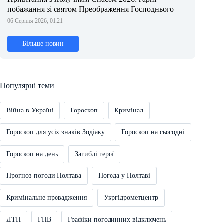
побажання зі святом Преображення Господнього
06 Серпня 2026, 01:21
Більше новин
Популярні теми
Війна в Україні
Гороскоп
Кримінал
Гороскоп для усіх знаків Зодіаку
Гороскоп на сьогодні
Гороскоп на день
Загиблі герої
Прогноз погоди Полтава
Погода у Полтаві
Кримінальне провадження
Укргідрометцентр
ДТП
ГПВ
Графіки погодинних відключень