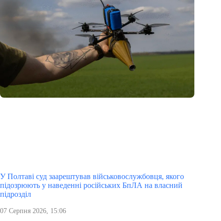
У Полтаві суд заарештував військовослужбовця, якого
підозрюють у наведенні російських БпЛА на власний
підрозділ
07 Серпня 2026, 15:06