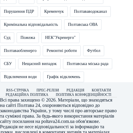
Порушення ПДР
Кременчук
Полтававодоканал
Кримінальна відповідальність
Полтавська ОВА
Суд
Пожежа
НЕК"Укренерго"
Полтаваобленерго
Ремонтні роботи
Футбол
СБУ
Нещасний випадок
Полтавська міська рада
Відключення води
Графік відключень
RSS-СТРІЧКА
ПРЕС-РЕЛІЗИ
РЕДАКЦІЯ
КОНТАКТИ
РЕДАКЦІЙНА ПОЛІТИКА
ПОЛІТИКА КОНФІДЕНЦІЙНОСТІ
Всі права захищено © 2026. Матеріали, що знаходяться
на сайті
Полтава 24
, охороняються відповідно до
законодавства України, у тому числі про авторське право
та суміжні права. За будь-якого використання матеріалів
сайту посилання на
poltava24.com.ua
обов'язкове.
Редакція не несе відповідальності за інформацію та
думки, висловлені в коментарях читачів та матеріалах