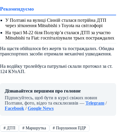
Рекомендуємо
У Полтаві на вулиці Сінній сталася потрійна ДТП
через зіткнення Mitsubishi з Toyota на світлофорі
На трасі М-22 біля Полузір’я сталася ДТП за участю
Mitsubishi та Fiat: госпіталізували трьох постраждалих
На щастя обійшлося без жертв та постраждалих. Обидва
транспортних засоби отримали механічні ушкодження.
На водійку тролейбуса патрульні склали протокол за ст.
124 КУпАП.
Дізнавайтеся першими про головне
Підписуйтесь, щоб бути в курсі свіжих новин
Полтави, фото, відео та ексклюзивів —
Telegram
/
Facebook
/
Google News
#
ДТП
#
Маршрутка
#
Порушення ПДР