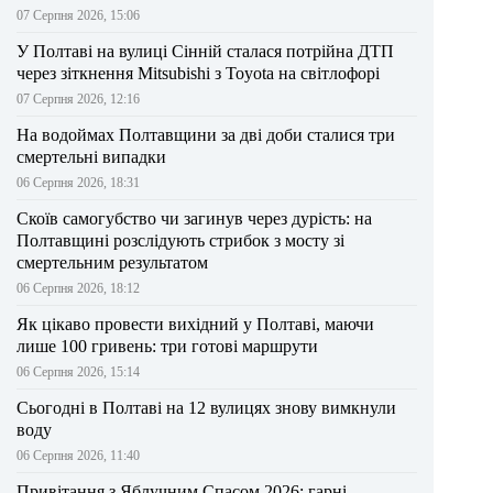
07 Серпня 2026, 15:06
У Полтаві на вулиці Сінній сталася потрійна ДТП
через зіткнення Mitsubishi з Toyota на світлофорі
07 Серпня 2026, 12:16
На водоймах Полтавщини за дві доби сталися три
смертельні випадки
06 Серпня 2026, 18:31
Скоїв самогубство чи загинув через дурість: на
Полтавщині розслідують стрибок з мосту зі
смертельним результатом
06 Серпня 2026, 18:12
Як цікаво провести вихідний у Полтаві, маючи
лише 100 гривень: три готові маршрути
06 Серпня 2026, 15:14
Сьогодні в Полтаві на 12 вулицях знову вимкнули
воду
06 Серпня 2026, 11:40
Привітання з Яблучним Спасом 2026: гарні