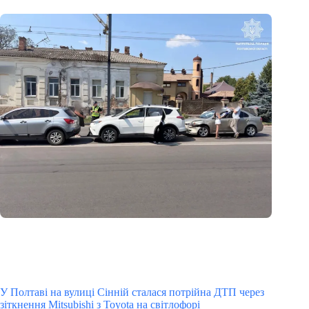
У Полтаві на вулиці Сінній сталася потрійна ДТП через
зіткнення Mitsubishi з Toyota на світлофорі