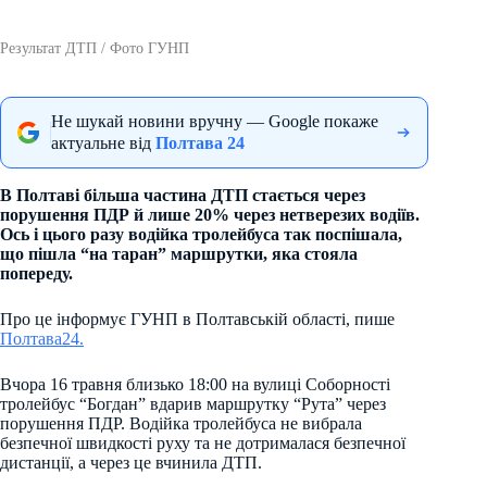
Результат ДТП / Фото ГУНП
Не шукай новини вручну — Google покаже
актуальне від
Полтава 24
В Полтаві більша частина ДТП стається через
порушення ПДР й лише 20% через нетверезих водіїв.
Ось і цього разу водійка тролейбуса так поспішала,
що пішла “на таран” маршрутки, яка стояла
попереду.
Про це інформує ГУНП в Полтавській області, пише
Полтава24.
Вчора 16 травня близько 18:00 на вулиці Соборності
тролейбус “Богдан” вдарив маршрутку “Рута” через
порушення ПДР. Водійка тролейбуса не вибрала
безпечної швидкості руху та не дотрималася безпечної
дистанції, а через це вчинила ДТП.