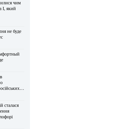
чилися чим
 І, який
пня не буде
ес
омфортный
де
ав
го
російських
іл
ій сталася
нення
тлофорі