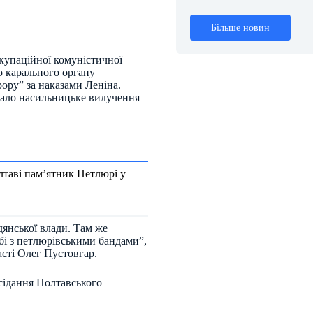
Більше новин
окупаційної комуністичної
о карального органу
ору” за наказами Леніна.
вало насильницьке вилучення
лтаві пам’ятник Петлюрі у
дянської влади. Там же
ьбі з петлюрівськими бандами”,
сті Олег Пустовгар.
сідання Полтавського