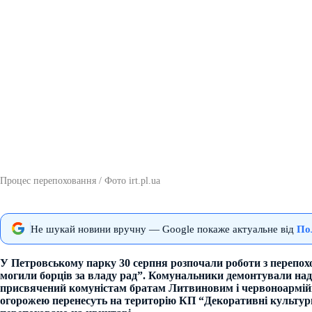
Процес перепоховання / Фото irt.pl.ua
Не шукай новини вручну — Google покаже актуальне від
По
У Петровському парку 30 серпня розпочали роботи з перепохо
могили борців за владу рад”. Комунальники демонтували над
присвячений комуністам братам Литвиновим і червоноармій
огорожею перенесуть на територію КП “Декоративні культури