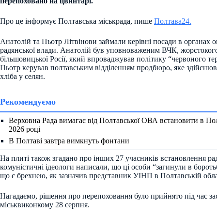
перепоховано на цвинтарі.
Про це інформує Полтавська міськрада, пише
Полтава24.
Анатолій та Пьотр Літвінови займали керівні посади в органах 
радянської влади. Анатолій був уповноваженим ВЧК, жорстоког
більшовицької Росії, який впроваджував політику “червоного тер
Пьотр керував полтавським відділенням продбюро, яке здійсню
хліба у селян.
Рекомендуємо
Верховна Рада вимагає від Полтавської ОВА встановити в По
2026 році
В Полтаві завтра вимкнуть фонтани
На плиті також згадано про інших 27 учасників встановлення ра
комуністичні ідеологи написали, що ці особи “загинули в борот
що є брехнею, як зазначив представник УІНП в Полтавській обла
Нагадаємо, рішення про перепоховання було прийнято під час за
міськвиконкому 28 серпня.