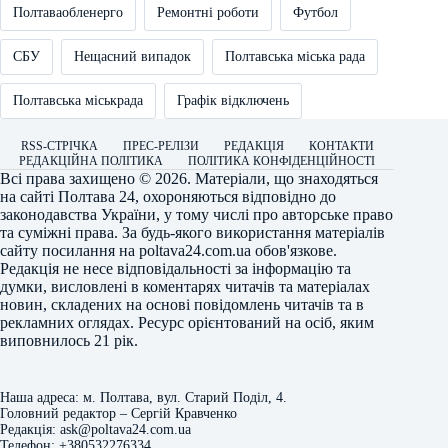
Полтаваобленерго
Ремонтні роботи
Футбол
СБУ
Нещасний випадок
Полтавська міська рада
Полтавська міськрада
Графік відключень
RSS-СТРІЧКА
ПРЕС-РЕЛІЗИ
РЕДАКЦІЯ
КОНТАКТИ
РЕДАКЦІЙНА ПОЛІТИКА
ПОЛІТИКА КОНФІДЕНЦІЙНОСТІ
Всі права захищено © 2026. Матеріали, що знаходяться
на сайті
Полтава 24
, охороняються відповідно до
законодавства України, у тому числі про авторське право
та суміжні права. За будь-якого використання матеріалів
сайту посилання на
poltava24.com.ua
обов'язкове.
Редакція не несе відповідальності за інформацію та
думки, висловлені в коментарях читачів та матеріалах
новин, складених на основі повідомлень читачів та в
рекламних оглядах. Ресурс орієнтований на осіб, яким
виповнилось 21 рік.
Наша адреса: м. Полтава, вул. Старий Поділ, 4.
Головний редактор – Сергій Кравченко
Редакція: ask@poltava24.com.ua
Телефон: +380532276334