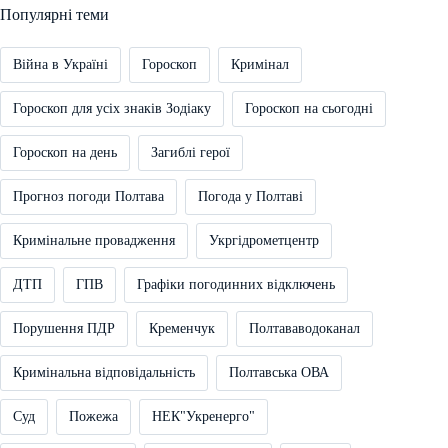
Популярні теми
Війна в Україні
Гороскоп
Кримінал
Гороскоп для усіх знаків Зодіаку
Гороскоп на сьогодні
Гороскоп на день
Загиблі герої
Прогноз погоди Полтава
Погода у Полтаві
Кримінальне провадження
Укргідрометцентр
ДТП
ГПВ
Графіки погодинних відключень
Порушення ПДР
Кременчук
Полтававодоканал
Кримінальна відповідальність
Полтавська ОВА
Суд
Пожежа
НЕК"Укренерго"