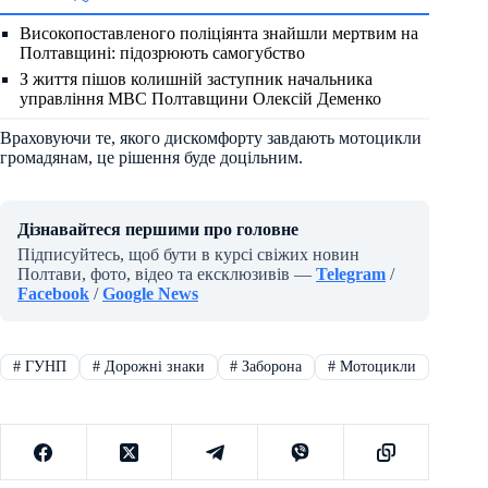
Високопоставленого поліціянта знайшли мертвим на
Полтавщині: підозрюють самогубство
З життя пішов колишній заступник начальника
управління МВС Полтавщини Олексій Деменко
Враховуючи те, якого дискомфорту завдають мотоцикли
громадянам, це рішення буде доцільним.
Дізнавайтеся першими про головне
Підписуйтесь, щоб бути в курсі свіжих новин
Полтави, фото, відео та ексклюзивів —
Telegram
/
Facebook
/
Google News
#
ГУНП
#
Дорожні знаки
#
Заборона
#
Мотоцикли