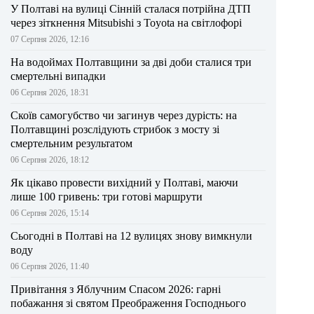
У Полтаві на вулиці Сінній сталася потрійна ДТП
через зіткнення Mitsubishi з Toyota на світлофорі
07 Серпня 2026, 12:16
На водоймах Полтавщини за дві доби сталися три
смертельні випадки
06 Серпня 2026, 18:31
Скоїв самогубство чи загинув через дурість: на
Полтавщині розслідують стрибок з мосту зі
смертельним результатом
06 Серпня 2026, 18:12
Як цікаво провести вихідний у Полтаві, маючи
лише 100 гривень: три готові маршрути
06 Серпня 2026, 15:14
Сьогодні в Полтаві на 12 вулицях знову вимкнули
воду
06 Серпня 2026, 11:40
Привітання з Яблучним Спасом 2026: гарні
побажання зі святом Преображення Господнього