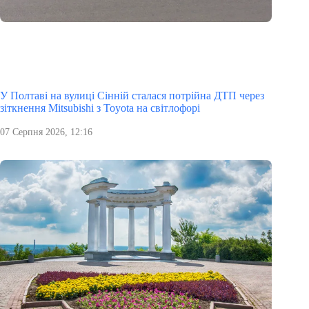
У Полтаві на вулиці Сінній сталася потрійна ДТП через
зіткнення Mitsubishi з Toyota на світлофорі
07 Серпня 2026, 12:16