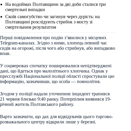
На водоймах Полтавщини за дві доби сталися три
смертельні випадки
Скоїв самогубство чи загинув через дурість: на
Полтавщині розслідують стрибок з мосту зі
смертельним результатом
Перші повідомлення про подію з’явилися у місцевих
Telegram-каналах. Згідно з ними, хлопець певний час
сидів на огорожі, після чого або стрибнув, або випадково
впав.
У соцмережах спочатку поширювалися непідтверджені
дані, що йдеться про малолітнього хлопчика. Однак у
пресслужбі Національної поліції області спростували цю
інформацію, зазначивши, що особа — повнолітня.
Згодом у поліції надали уточнення: інцидент трапився
21 червня близько 9:40 ранку. Потерпілим виявився 19-
річний житель Полтавського району.
Варто зазначити, що дах для відвідувачів цього торгово-
розважального центру відкрили лише у березні.