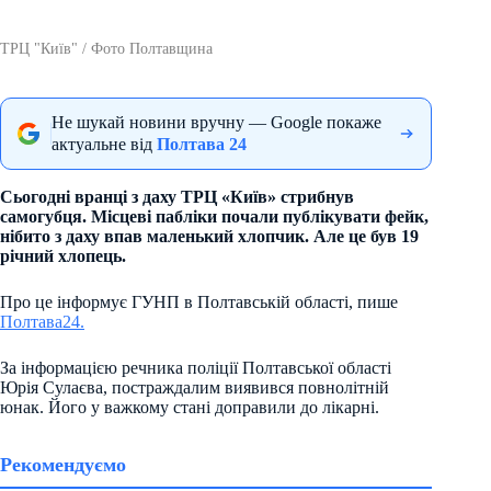
ТРЦ "Київ" / Фото Полтавщина
Не шукай новини вручну — Google покаже
актуальне від
Полтава 24
Сьогодні вранці з даху ТРЦ «Київ» стрибнув
самогубця. Місцеві пабліки почали публікувати фейк,
нібито з даху впав маленький хлопчик. Але це був 19
річний хлопець.
Про це інформує ГУНП в Полтавській області, пише
Полтава24.
За інформацією речника поліції Полтавської області
Юрія Сулаєва, постраждалим виявився повнолітній
юнак. Його у важкому стані доправили до лікарні.
Рекомендуємо