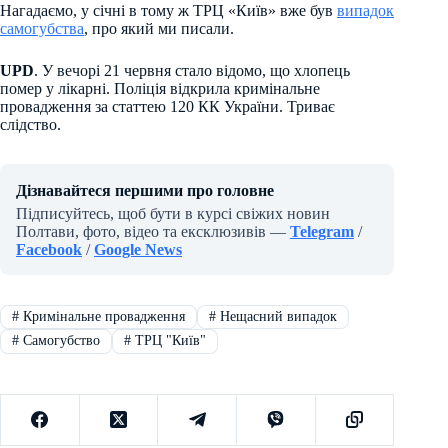
Нагадаємо, у січні в тому ж ТРЦ «Київ» вже був
випадок
самогубства
, про який ми писали.
UPD
. У вечорі 21 червня стало відомо, що хлопець
помер у лікарні. Поліція відкрила кримінальне
провадження за статтею 120 КК України. Триває
слідство.
Дізнавайтеся першими про головне
Підписуйтесь, щоб бути в курсі свіжих новин
Полтави, фото, відео та ексклюзивів —
Telegram
/
Facebook
/
Google News
#
Кримінальне провадження
#
Нещасний випадок
#
Самогубство
#
ТРЦ "Київ"