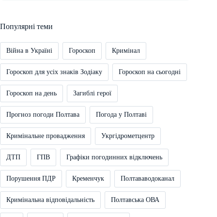
Популярні теми
Війна в Україні
Гороскоп
Кримінал
Гороскоп для усіх знаків Зодіаку
Гороскоп на сьогодні
Гороскоп на день
Загиблі герої
Прогноз погоди Полтава
Погода у Полтаві
Кримінальне провадження
Укргідрометцентр
ДТП
ГПВ
Графіки погодинних відключень
Порушення ПДР
Кременчук
Полтававодоканал
Кримінальна відповідальність
Полтавська ОВА