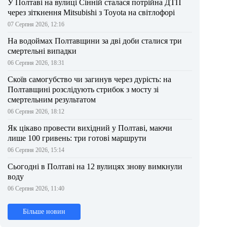
У Полтаві на вулиці Сінній сталася потрійна ДТП
через зіткнення Mitsubishi з Toyota на світлофорі
07 Серпня 2026, 12:16
На водоймах Полтавщини за дві доби сталися три
смертельні випадки
06 Серпня 2026, 18:31
Скоїв самогубство чи загинув через дурість: на
Полтавщині розслідують стрибок з мосту зі
смертельним результатом
06 Серпня 2026, 18:12
Як цікаво провести вихідний у Полтаві, маючи
лише 100 гривень: три готові маршрути
06 Серпня 2026, 15:14
Сьогодні в Полтаві на 12 вулицях знову вимкнули
воду
06 Серпня 2026, 11:40
Більше новин