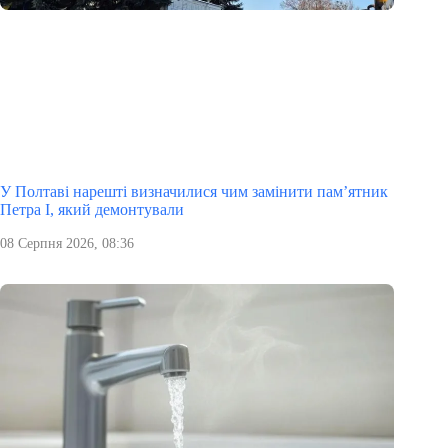
У Полтаві нарешті визначилися чим замінити пам’ятник
Петра І, який демонтували
08 Серпня 2026, 08:36