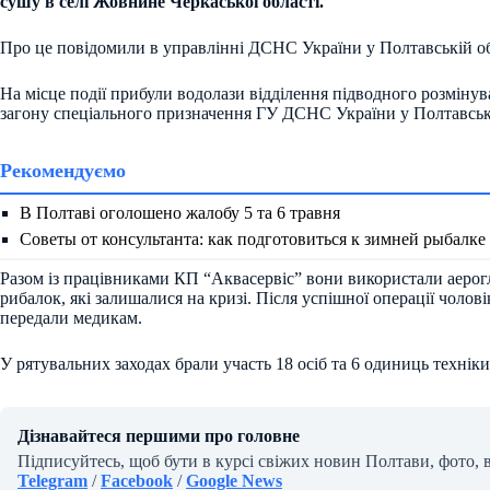
сушу в селі Жовнине Черкаської області.
Про це повідомили в управлінні ДСНС України у Полтавській об
На місце події прибули водолази відділення підводного розміну
загону спеціального призначення ГУ ДСНС України у Полтавські
Рекомендуємо
В Полтаві оголошено жалобу 5 та 6 травня
Советы от консультанта: как подготовиться к зимней рыбалке
Разом із працівниками КП “Аквасервіс” вони використали аерог
рибалок, які залишалися на кризі. Після успішної операції чолові
передали медикам.
У рятувальних заходах брали участь 18 осіб та 6 одиниць техніки
Дізнавайтеся першими про головне
Підписуйтесь, щоб бути в курсі свіжих новин Полтави, фото, 
Telegram
/
Facebook
/
Google News