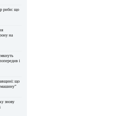
р риби: що
ня
рону на
имкнуть
попередив і
тавщині: що
а машину”
ку знову
к