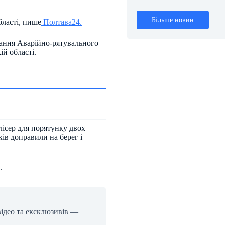
Більше новин
ласті, пише
Полтава24.
вання Аварійно-рятувального
й області.
лісер для порятунку двох
ків доправили на берег і
.
відео та ексклюзивів —