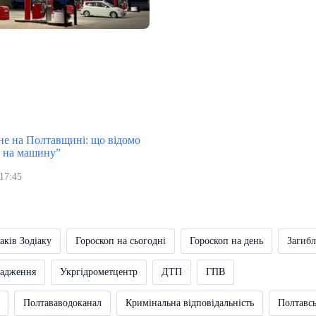
ьне на Полтавщині: що відомо
в на машину”
17:45
аків Зодіаку
Гороскоп на сьогодні
Гороскоп на день
Загибл
вадження
Укргідрометцентр
ДТП
ГПВ
Полтававодоканал
Кримінальна відповідальність
Полтавс