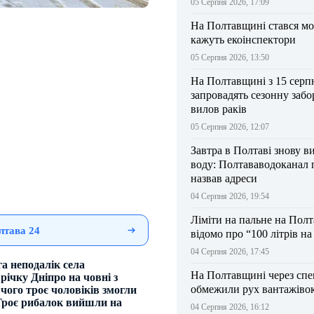
05 Серпня 2026, 17:09
На Полтавщині стався мо
кажуть екоінспектори
05 Серпня 2026, 13:50
На Полтавщині з 15 серп
запровадять сезонну забо
вилов раків
05 Серпня 2026, 12:07
Завтра в Полтаві знову в
воду: Полтававодоканал 
назвав адреси
04 Серпня 2026, 19:54
Ліміти на пальне на Пол
лтава 24
відомо про “100 літрів н
04 Серпня 2026, 17:45
га неподалік села
На Полтавщині через спе
чку Дніпро на човні з
обмежили рух вантажіво
чого троє чоловіків змогли
 Троє рибалок вийшли на
04 Серпня 2026, 16:12