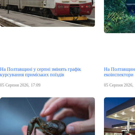
На Полтавщині у серпні змінять графік
На Полтавщині
курсування приміських поїздів
екоінспектори
05 Серпня 2026, 17:09
05 Серпня 2026, 