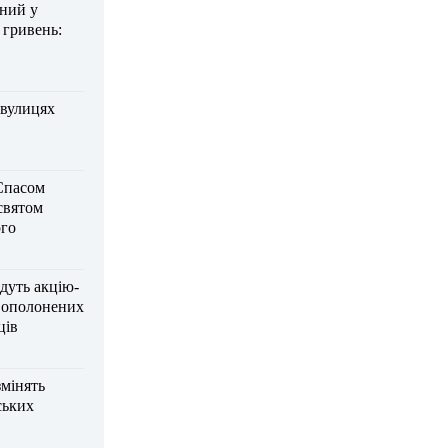
дний у
 гривень:
 вулицях
Спасом
 святом
го
дуть акцію-
вополонених
ців
змінять
ських