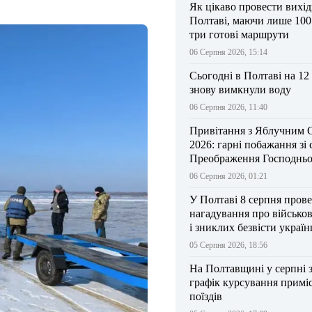
Як цікаво провести вихі
Полтаві, маючи лише 100
три готові маршрути
06 Серпня 2026, 15:14
Сьогодні в Полтаві на 12
знову вимкнули воду
06 Серпня 2026, 11:40
Привітання з Яблучним 
2026: гарні побажання зі
Преображення Господньо
06 Серпня 2026, 01:21
У Полтаві 8 серпня прове
нагадування про військо
і зниклих безвісти україн
05 Серпня 2026, 18:56
На Полтавщині у серпні 
графік курсування примі
поїздів