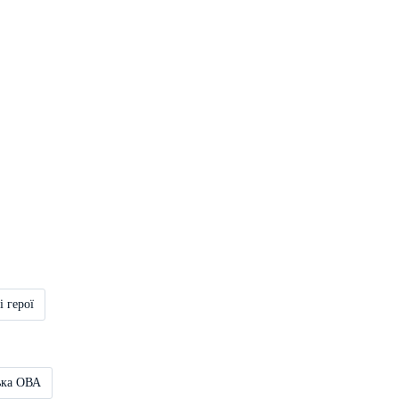
і герої
ька ОВА