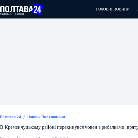
Перейти
до
ГОЛОВНІ НОВИНИ
вмісту
Полтава 24
/
Новини Полтавщини
В Кременчуцькому районі перекинувся човен з рибалками: вряту