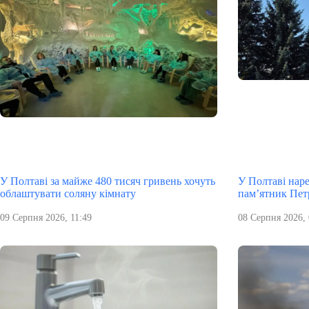
У Полтаві за майже 480 тисяч гривень хочуть
У Полтаві нар
облаштувати соляну кімнату
пам’ятник Пет
09 Серпня 2026, 11:49
08 Серпня 2026, 