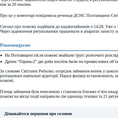
ніж за 20 хвилин.
Про це у коментарі повідомила речниця ДСНС Полтавщини Світ
Сигнал про пожежу надійшов до надзвичайників о 14:28. Уже о 1
Через задимлення рятувальники працювали в апаратах захисту ор
Рекомендуємо
На Полтавщині після пожежі знайшли труп: розпочато розслі
Дрони “Герань-2” дві доби поспіль били по промислових об’
За словами Світлани Рибалко, осередок займання виник у цоколь
розташовані навчальні аудиторії. Наразі фахівці встановлюють,
пожежі.
Площа займання була невеликою і становила близько п’яти квадра
пожежі на місце події направили сім одиниць техніки та 21 ряту
Дізнавайтеся першими про головне