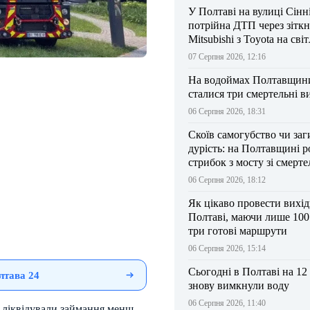
У Полтаві на вулиці Сінн
потрійна ДТП через зітк
Mitsubishi з Toyota на сві
07 Серпня 2026, 12:16
На водоймах Полтавщини 
сталися три смертельні в
06 Серпня 2026, 18:31
Скоїв самогубство чи заг
дурість: на Полтавщині р
стрибок з мосту зі смерт
результатом
06 Серпня 2026, 18:12
Як цікаво провести вихі
Полтаві, маючи лише 100
три готові маршрути
06 Серпня 2026, 15:14
Сьогодні в Полтаві на 12
лтава 24
знову вимкнули воду
06 Серпня 2026, 11:40
и ліквідували займання менш