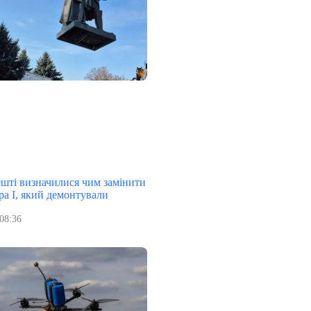
ешті визначилися чим замінити
ра І, який демонтували
08:36