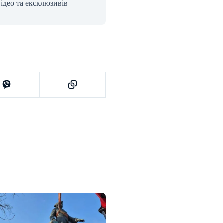
відео та ексклюзивів —