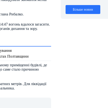
Більше новин
лана Рибалко.
4:47 вогонь вдалося загасити.
ганів дихання та зору.
дування
єктах Полтавщини
ному приміщенні будівлі, де
 що саме стало причиною
тних метрів. Для ліквідації
вальника.