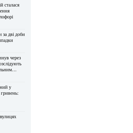
ій сталася
нення
тлофорі
за дві доби
ипадки
инув через
озслідують
ельним
дний у
 гривень:
 вулицях