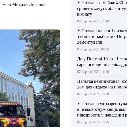
У Полтаві за майже 480 т
в імені Миколи Лисенка
гривень хочуть облаштув
кімнату
09 Серпня 2026, 11:49
У Полтаві нарешті визна
замінити пам’ятник Петра
демонтували
08 Серпня 2026, 08:36
Де у Полтаві 10 та 11 сер
гарячої води: перелік адр
07 Серпня 2026, 16:46
Палатка кемпинговая: к
дом для отдыха на приро
07 Серпня 2026, 15:08
У Полтаві суд заарештув
військовослужбовця, яко
підозрюють у наведенні 
БпЛА на власний підрозд
07 Серпня 2026, 15:06