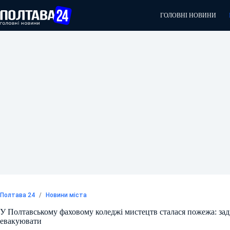
Перейти
до
ГОЛОВНІ НОВИНИ
вмісту
Полтава 24
/
Новини міста
У Полтавському фаховому коледжі мистецтв сталася пожежа: за
евакуювати