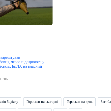
 заарештував
бовця, якого підозрюють у
ійських БпЛА на власний
15:06
аків Зодіаку
Гороскоп на сьогодні
Гороскоп на день
Загибл