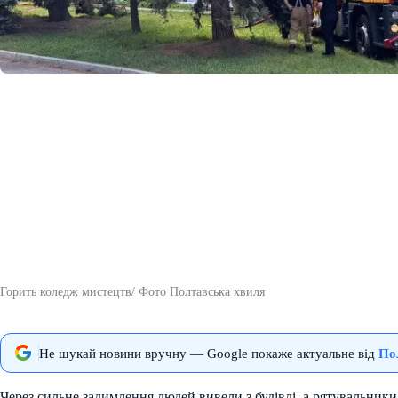
Горить коледж мистецтв/ Фото Полтавська хвиля
Не шукай новини вручну — Google покаже актуальне від
По
Через сильне задимлення людей вивели з будівлі, а рятувальник