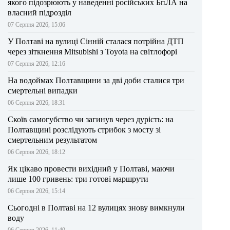
якого підозрюють у наведенні російських БпЛА на
власний підрозділ
07 Серпня 2026, 15:06
У Полтаві на вулиці Сінній сталася потрійна ДТП
через зіткнення Mitsubishi з Toyota на світлофорі
07 Серпня 2026, 12:16
На водоймах Полтавщини за дві доби сталися три
смертельні випадки
06 Серпня 2026, 18:31
Скоїв самогубство чи загинув через дурість: на
Полтавщині розслідують стрибок з мосту зі
смертельним результатом
06 Серпня 2026, 18:12
Як цікаво провести вихідний у Полтаві, маючи
лише 100 гривень: три готові маршрути
06 Серпня 2026, 15:14
Сьогодні в Полтаві на 12 вулицях знову вимкнули
воду