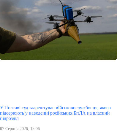
У Полтаві суд заарештував військовослужбовця, якого
підозрюють у наведенні російських БпЛА на власний
підрозділ
07 Серпня 2026, 15:06