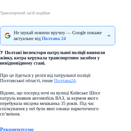
Транспортний засіб водійки
Не шукай новини вручну — Google покаже
актуальне від
Полтава 24
У Полтаві інспектори патрульної поліції виявили
жінку, котра керувала транспортним засобом у
невідповідному стані.
Про це йдеться у релізі від патрульної поліції
Полтавської області, пише
Полтава24
.
Відомо, що посеред ночі на вулиці Київське Шосе
патруль виявив автомобіль ВАЗ, за кермом якого
перебувала місцева мешканка 35 років. Під час
спілкування у неї були явні ознаки наркотичного
сп’яніння.
Рекомендуємо