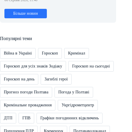
06 Серпня 2026, 11:40
Більше новин
Популярні теми
Війна в Україні
Гороскоп
Кримінал
Гороскоп для усіх знаків Зодіаку
Гороскоп на сьогодні
Гороскоп на день
Загиблі герої
Прогноз погоди Полтава
Погода у Полтаві
Кримінальне провадження
Укргідрометцентр
ДТП
ГПВ
Графіки погодинних відключень
Порушення ПДР
Кременчук
Полтававодоканал