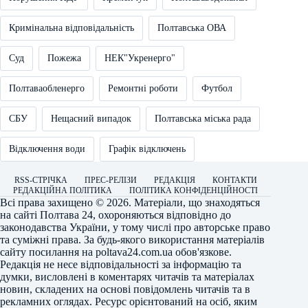
Кримінальна відповідальність
Полтавська ОВА
Суд
Пожежа
НЕК"Укренерго"
Полтаваобленерго
Ремонтні роботи
Футбол
СБУ
Нещасний випадок
Полтавська міська рада
Відключення води
Графік відключень
RSS-СТРІЧКА
ПРЕС-РЕЛІЗИ
РЕДАКЦІЯ
КОНТАКТИ
РЕДАКЦІЙНА ПОЛІТИКА
ПОЛІТИКА КОНФІДЕНЦІЙНОСТІ
Всі права захищено © 2026. Матеріали, що знаходяться
на сайті
Полтава 24
, охороняються відповідно до
законодавства України, у тому числі про авторське право
та суміжні права. За будь-якого використання матеріалів
сайту посилання на
poltava24.com.ua
обов'язкове.
Редакція не несе відповідальності за інформацію та
думки, висловлені в коментарях читачів та матеріалах
новин, складених на основі повідомлень читачів та в
рекламних оглядах. Ресурс орієнтований на осіб, яким