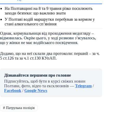
На Полтавщині на 8 та 9 травня різко посилюють
заходи безпеки: що важливо знати
У Полтаві водій маршрутки перебував за кермом у
стані алкогольного сп’яніння
Однак, кермувальниця від проходження медогляду –
відмовилась. Окрім цього, у ході розмови з’ясувалось,
що у жінки не має водійського посвідчення.
Додамо, що на неї склали два протоколи: перший – за ч.
5 ст.126 та за ч.1 ст.130 КУпАП.
Дізнавайтеся першими про головне
Підписуйтесь, щоб бути в курсі свіжих новин
Полтави, фото, відео та ексклюзивів —
Telegram
/
Facebook
/
Google News
#
Патрульна поліція