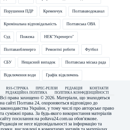
Порушення ПДР
Кременчук
Полтававодоканал
Кримінальна відповідальність
Полтавська ОВА
Суд
Пожежа
НЕК"Укренерго"
Полтаваобленерго
Ремонтні роботи
Футбол
СБУ
Нещасний випадок
Полтавська міська рада
Відключення води
Графік відключень
RSS-СТРІЧКА
ПРЕС-РЕЛІЗИ
РЕДАКЦІЯ
КОНТАКТИ
РЕДАКЦІЙНА ПОЛІТИКА
ПОЛІТИКА КОНФІДЕНЦІЙНОСТІ
Всі права захищено © 2026. Матеріали, що знаходяться
на сайті
Полтава 24
, охороняються відповідно до
законодавства України, у тому числі про авторське право
та суміжні права. За будь-якого використання матеріалів
сайту посилання на
poltava24.com.ua
обов'язкове.
Редакція не несе відповідальності за інформацію та
думки, висловлені в коментарях читачів та матеріалах