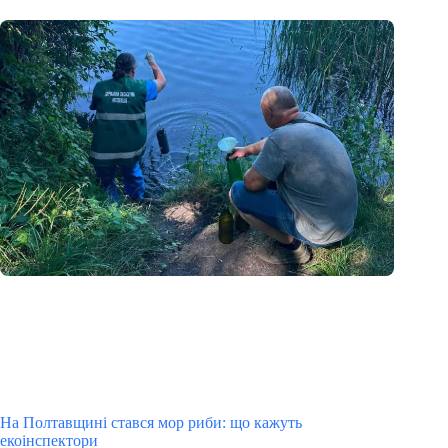
На Полтавщині стався мор риби: що кажуть
екоінспектори