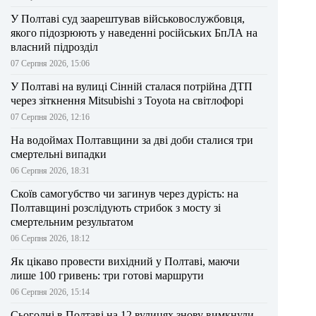
У Полтаві суд заарештував військовослужбовця,
якого підозрюють у наведенні російських БпЛА на
власний підрозділ
07 Серпня 2026, 15:06
У Полтаві на вулиці Сінній сталася потрійна ДТП
через зіткнення Mitsubishi з Toyota на світлофорі
07 Серпня 2026, 12:16
На водоймах Полтавщини за дві доби сталися три
смертельні випадки
06 Серпня 2026, 18:31
Скоїв самогубство чи загинув через дурість: на
Полтавщині розслідують стрибок з мосту зі
смертельним результатом
06 Серпня 2026, 18:12
Як цікаво провести вихідний у Полтаві, маючи
лише 100 гривень: три готові маршрути
06 Серпня 2026, 15:14
Сьогодні в Полтаві на 12 вулицях знову вимкнули