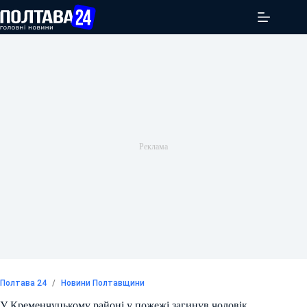
Перейти
до
вмісту
Полтава 24
/
Новини Полтавщини
У Кременчуцькому районі у пожежі загинув чоловік