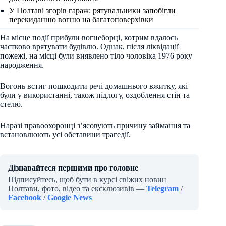
У Полтаві згорів гараж: рятувальники запобігли
перекиданню вогню на багатоповерхівки
На місце події прибули вогнеборці, котрим вдалось
частково врятувати будівлю. Однак, після ліквідації
пожежі, на місці були виявлено тіло чоловіка 1976 року
народження.
Вогонь встиг пошкодити речі домашнього вжитку, які
були у використанні, також підлогу, оздоблення стін та
стелю.
Наразі правоохоронці з’ясовують причину займання та
встановлюють усі обставини трагедії.
Дізнавайтеся першими про головне
Підписуйтесь, щоб бути в курсі свіжих новин
Полтави, фото, відео та ексклюзивів —
Telegram
/
Facebook
/
Google News