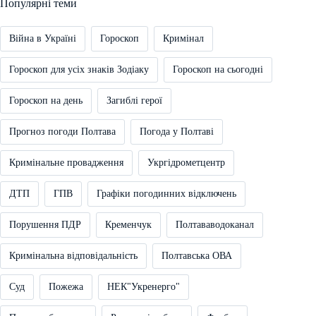
Популярні теми
Війна в Україні
Гороскоп
Кримінал
Гороскоп для усіх знаків Зодіаку
Гороскоп на сьогодні
Гороскоп на день
Загиблі герої
Прогноз погоди Полтава
Погода у Полтаві
Кримінальне провадження
Укргідрометцентр
ДТП
ГПВ
Графіки погодинних відключень
Порушення ПДР
Кременчук
Полтававодоканал
Кримінальна відповідальність
Полтавська ОВА
Суд
Пожежа
НЕК"Укренерго"