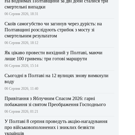
На водоймах Полтавщини за дві доби сталися три
смертельні випадки
06 Серпня 2026, 18:31
Скоїв самогубство чи загинув через дурість: на
Полтавщині розслідують стрибок з мосту зі
смертельним результатом
06 Серпня 2026, 18:12
Як цікаво провести вихідний у Полтаві, маючи
лише 100 гривень: три готові маршрути
06 Серпня 2026, 15:14
Сьогодні в Полтаві на 12 вулицях знову вимкнули
воду
06 Серпня 2026, 11:40
Привітання з Яблучним Спасом 2026: гарні
побажання зі святом Преображення Господнього
06 Серпня 2026, 01:21
У Полтаві 8 серпня проведуть акцію-нагадування
про військовополонених і зниклих безвісти
українців