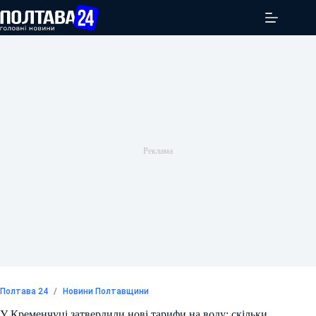
Перейти
до
вмісту
Полтава 24
/
Новини Полтавщини
У Кременчуці затвердили нові тарифи на воду: скільки