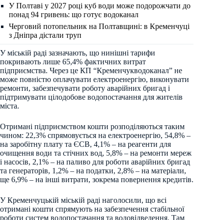
У Полтаві у 2027 році куб води може подорожчати до
понад 94 гривень: що готує водоканал
Черговий потопельник на Полтавщині: в Кременчуці
з Дніпра дістали труп
У міській раді зазначають, що нинішні тарифи
покривають лише 65,4% фактичних витрат
підприємства. Через це КП “Кременчукводоканал” не
може повністю оплачувати електроенергію, виконувати
ремонти, забезпечувати роботу аварійних бригад і
підтримувати цілодобове водопостачання для жителів
міста.
Отримані підприємством кошти розподіляються таким
чином: 22,3% спрямовується на електроенергію, 54,8% –
на заробітну плату та ЄСВ, 4,1% – на реагенти для
очищення води та стічних вод, 5,8% – на ремонти мереж
і насосів, 2,1% – на паливо для роботи аварійних бригад
та генераторів, 1,2% – на податки, 2,8% – на матеріали,
ще 6,9% – на інші витрати, зокрема повернення кредитів.
У Кременчуцькій міській раді наголосили, що всі
отримані кошти спрямують на забезпечення стабільної
роботи систем водопостачання та водовідведення. Там