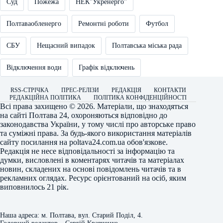
Суд
Пожежа
НЕК"Укренерго"
Полтаваобленерго
Ремонтні роботи
Футбол
СБУ
Нещасний випадок
Полтавська міська рада
Відключення води
Графік відключень
RSS-СТРІЧКА
ПРЕС-РЕЛІЗИ
РЕДАКЦІЯ
КОНТАКТИ
РЕДАКЦІЙНА ПОЛІТИКА
ПОЛІТИКА КОНФІДЕНЦІЙНОСТІ
Всі права захищено © 2026. Матеріали, що знаходяться
на сайті
Полтава 24
, охороняються відповідно до
законодавства України, у тому числі про авторське право
та суміжні права. За будь-якого використання матеріалів
сайту посилання на
poltava24.com.ua
обов'язкове.
Редакція не несе відповідальності за інформацію та
думки, висловлені в коментарях читачів та матеріалах
новин, складених на основі повідомлень читачів та в
рекламних оглядах. Ресурс орієнтований на осіб, яким
виповнилось 21 рік.
Наша адреса: м. Полтава, вул. Старий Поділ, 4.