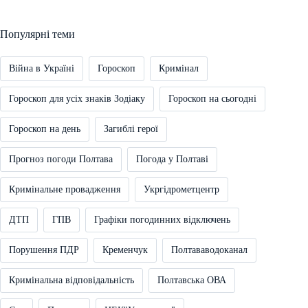
Популярні теми
Війна в Україні
Гороскоп
Кримінал
Гороскоп для усіх знаків Зодіаку
Гороскоп на сьогодні
Гороскоп на день
Загиблі герої
Прогноз погоди Полтава
Погода у Полтаві
Кримінальне провадження
Укргідрометцентр
ДТП
ГПВ
Графіки погодинних відключень
Порушення ПДР
Кременчук
Полтававодоканал
Кримінальна відповідальність
Полтавська ОВА