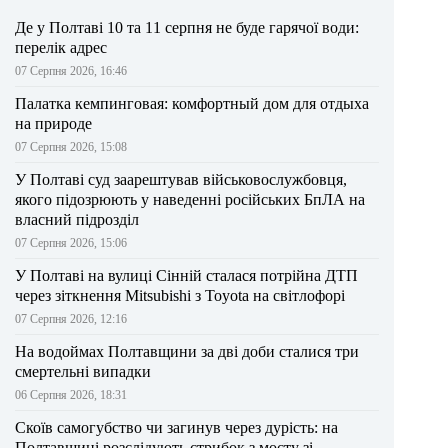
Де у Полтаві 10 та 11 серпня не буде гарячої води:
перелік адрес
07 Серпня 2026, 16:46
Палатка кемпинговая: комфортный дом для отдыха
на природе
07 Серпня 2026, 15:08
У Полтаві суд заарештував військовослужбовця,
якого підозрюють у наведенні російських БпЛА на
власний підрозділ
07 Серпня 2026, 15:06
У Полтаві на вулиці Сінній сталася потрійна ДТП
через зіткнення Mitsubishi з Toyota на світлофорі
07 Серпня 2026, 12:16
На водоймах Полтавщини за дві доби сталися три
смертельні випадки
06 Серпня 2026, 18:31
Скоїв самогубство чи загинув через дурість: на
Полтавщині розслідують стрибок з мосту зі