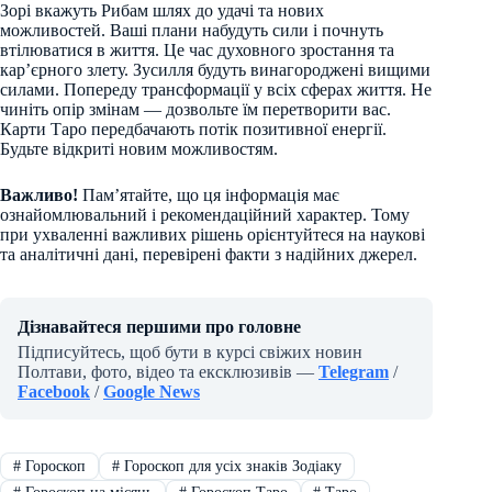
Зорі вкажуть Рибам шлях до удачі та нових
можливостей. Ваші плани набудуть сили і почнуть
втілюватися в життя. Це час духовного зростання та
кар’єрного злету. Зусилля будуть винагороджені вищими
силами. Попереду трансформації у всіх сферах життя. Не
чиніть опір змінам — дозвольте їм перетворити вас.
Карти Таро передбачають потік позитивної енергії.
Будьте відкриті новим можливостям.
Важливо!
Пам’ятайте, що ця інформація має
ознайомлювальний і рекомендаційний характер. Тому
при ухваленні важливих рішень орієнтуйтеся на наукові
та аналітичні дані, перевірені факти з надійних джерел.
Дізнавайтеся першими про головне
Підписуйтесь, щоб бути в курсі свіжих новин
Полтави, фото, відео та ексклюзивів —
Telegram
/
Facebook
/
Google News
#
Гороскоп
#
Гороскоп для усіх знаків Зодіаку