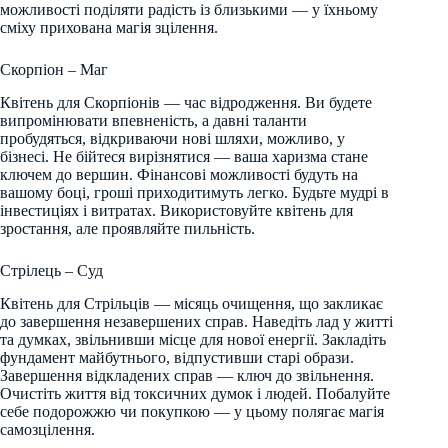
можливості поділяти радість із близькими — у їхньому
сміху прихована магія зцілення.
Скорпіон – Маг
Квітень для Скорпіонів — час відродження. Ви будете
випромінювати впевненість, а давні таланти
пробудяться, відкриваючи нові шляхи, можливо, у
бізнесі. Не бійтеся вирізнятися — ваша харизма стане
ключем до вершин. Фінансові можливості будуть на
вашому боці, гроші приходитимуть легко. Будьте мудрі в
інвестиціях і витратах. Використовуйте квітень для
зростання, але проявляйте пильність.
Стрілець – Суд
Квітень для Стрільців — місяць очищення, що закликає
до завершення незавершених справ. Наведіть лад у житті
та думках, звільнивши місце для нової енергії. Закладіть
фундамент майбутнього, відпустивши старі образи.
Завершення відкладених справ — ключ до звільнення.
Очистіть життя від токсичних думок і людей. Побалуйте
себе подорожжю чи покупкою — у цьому полягає магія
самозцілення.