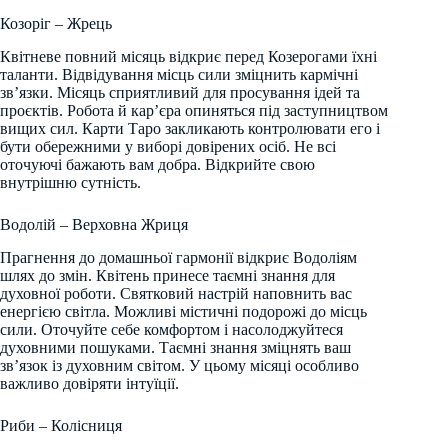
Козоріг – Жрець
Квітневе повний місяць відкриє перед Козерогами їхні
таланти. Відвідування місць сили зміцнить кармічні
зв’язки. Місяць сприятливий для просування ідей та
проєктів. Робота й кар’єра опиняться під заступництвом
вищих сил. Карти Таро закликають контролювати его і
бути обережними у виборі довірених осіб. Не всі
оточуючі бажають вам добра. Відкрийте свою
внутрішню сутність.
Водолій – Верховна Жриця
Прагнення до домашньої гармонії відкриє Водоліям
шлях до змін. Квітень принесе таємні знання для
духовної роботи. Святковий настрій наповнить вас
енергією світла. Можливі містичні подорожі до місць
сили. Оточуйте себе комфортом і насолоджуйтеся
духовними пошуками. Таємні знання зміцнять ваш
зв’язок із духовним світом. У цьому місяці особливо
важливо довіряти інтуїції.
Риби – Колісниця