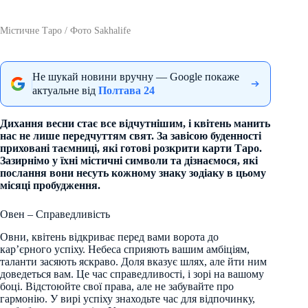
Містичне Таро / Фото Sakhalife
Не шукай новини вручну — Google покаже
актуальне від
Полтава 24
Дихання весни стає все відчутнішим, і квітень манить
нас не лише передчуттям свят. За завісою буденності
приховані таємниці, які готові розкрити карти Таро.
Зазирнімо у їхні містичні символи та дізнаємося, які
послання вони несуть кожному знаку зодіаку в цьому
місяці пробудження.
Овен – Справедливість
Овни, квітень відкриває перед вами ворота до
кар’єрного успіху. Небеса сприяють вашим амбіціям,
таланти засяють яскраво. Доля вказує шлях, але йти ним
доведеться вам. Це час справедливості, і зорі на вашому
боці. Відстоюйте свої права, але не забувайте про
гармонію. У вирі успіху знаходьте час для відпочинку,