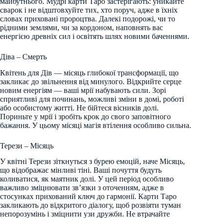
майбутнього. Мудрі карти Таро застерігають: уникайте
сварок і не відштовхуйте тих, хто поруч, адже в їхніх
словах приховані пророцтва. Далекі подорожі, чи то
рідними землями, чи за кордоном, наповнять вас
енергією древніх сил і освітять шлях новими баченнями.
Діва – Смерть
Квітень для Дів — місяць глибокої трансформації, що
закликає до звільнення від минулого. Відкрийте серце
новим енергіям — ваші мрії набувають сили. Зорі
сприятливі для починань, можливі зміни в домі, роботі
або особистому житті. Не бійтеся вісників долі.
Пориньте у мрії і зробіть крок до свого заповітного
бажання. У цьому місяці магія втілення особливо сильна.
Терези – Місяць
У квітні Терези зіткнуться з бурею емоцій, наче Місяць,
що відображає мінливі тіні. Ваші почуття будуть
коливатися, як маятник долі. У цей період особливо
важливо зміцнювати зв’язки з оточенням, адже в
стосунках прихований ключ до гармонії. Карти Таро
закликають до відкритого діалогу, щоб розвіяти туман
непорозумінь і зміцнити узи дружби. Не втрачайте