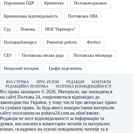
Порушення ПДР
Кременчук
Полтававодоканал
Кримінальна відповідальність
Полтавська ОВА
Суд
Пожежа
НЕК"Укренерго"
Полтаваобленерго
Ремонтні роботи
Футбол
СБУ
Полтавська міська рада
Полтавська міськрада
Нещасний випадок
Графік відключень
RSS-СТРІЧКА
ПРЕС-РЕЛІЗИ
РЕДАКЦІЯ
КОНТАКТИ
РЕДАКЦІЙНА ПОЛІТИКА
ПОЛІТИКА КОНФІДЕНЦІЙНОСТІ
Всі права захищено © 2026. Матеріали, що знаходяться
на сайті
Полтава 24
, охороняються відповідно до
законодавства України, у тому числі про авторське право
та суміжні права. За будь-якого використання матеріалів
сайту посилання на
poltava24.com.ua
обов'язкове.
Редакція не несе відповідальності за інформацію та
думки, висловлені в коментарях читачів та матеріалах
новин, складених на основі повідомлень читачів та в