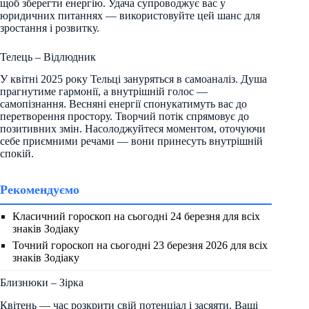
щоб зберегти енергію. Удача супроводжує вас у
юридичних питаннях — використовуйте цей шанс для
зростання і розвитку.
Телець – Відлюдник
У квітні 2025 року Тельці зануряться в самоаналіз. Душа
прагнутиме гармонії, а внутрішній голос —
самопізнання. Весняні енергії спонукатимуть вас до
перетворення простору. Творчий потік спрямовує до
позитивних змін. Насолоджуйтеся моментом, оточуючи
себе приємними речами — вони принесуть внутрішній
спокій.
Рекомендуємо
Класичний гороскоп на сьогодні 24 березня для всіх
знаків Зодіаку
Точний гороскоп на сьогодні 23 березня 2026 для всіх
знаків Зодіаку
Близнюки – Зірка
Квітень — час розкрити свій потенціал і засяяти. Ваші