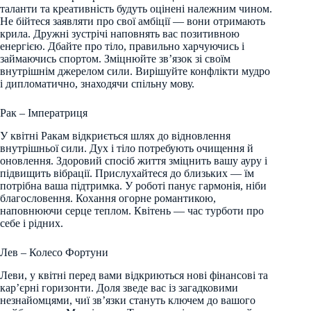
таланти та креативність будуть оцінені належним чином.
Не бійтеся заявляти про свої амбіції — вони отримають
крила. Дружні зустрічі наповнять вас позитивною
енергією. Дбайте про тіло, правильно харчуючись і
займаючись спортом. Зміцнюйте зв’язок зі своїм
внутрішнім джерелом сили. Вирішуйте конфлікти мудро
і дипломатично, знаходячи спільну мову.
Рак – Імператриця
У квітні Ракам відкриється шлях до відновлення
внутрішньої сили. Дух і тіло потребують очищення й
оновлення. Здоровий спосіб життя зміцнить вашу ауру і
підвищить вібрації. Прислухайтеся до близьких — їм
потрібна ваша підтримка. У роботі панує гармонія, ніби
благословення. Кохання огорне романтикою,
наповнюючи серце теплом. Квітень — час турботи про
себе і рідних.
Лев – Колесо Фортуни
Леви, у квітні перед вами відкриються нові фінансові та
кар’єрні горизонти. Доля зведе вас із загадковими
незнайомцями, чиї зв’язки стануть ключем до вашого