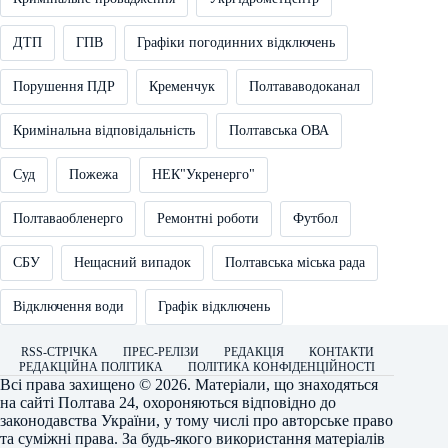
ДТП
ГПВ
Графіки погодинних відключень
Порушення ПДР
Кременчук
Полтававодоканал
Кримінальна відповідальність
Полтавська ОВА
Суд
Пожежа
НЕК"Укренерго"
Полтаваобленерго
Ремонтні роботи
Футбол
СБУ
Нещасний випадок
Полтавська міська рада
Відключення води
Графік відключень
RSS-СТРІЧКА
ПРЕС-РЕЛІЗИ
РЕДАКЦІЯ
КОНТАКТИ
РЕДАКЦІЙНА ПОЛІТИКА
ПОЛІТИКА КОНФІДЕНЦІЙНОСТІ
Всі права захищено © 2026. Матеріали, що знаходяться
на сайті
Полтава 24
, охороняються відповідно до
законодавства України, у тому числі про авторське право
та суміжні права. За будь-якого використання матеріалів