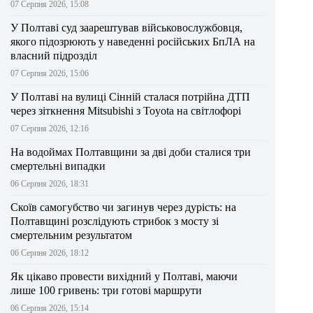
07 Серпня 2026, 15:08
У Полтаві суд заарештував військовослужбовця,
якого підозрюють у наведенні російських БпЛА на
власний підрозділ
07 Серпня 2026, 15:06
У Полтаві на вулиці Сінній сталася потрійна ДТП
через зіткнення Mitsubishi з Toyota на світлофорі
07 Серпня 2026, 12:16
На водоймах Полтавщини за дві доби сталися три
смертельні випадки
06 Серпня 2026, 18:31
Скоїв самогубство чи загинув через дурість: на
Полтавщині розслідують стрибок з мосту зі
смертельним результатом
06 Серпня 2026, 18:12
Як цікаво провести вихідний у Полтаві, маючи
лише 100 гривень: три готові маршрути
06 Серпня 2026, 15:14