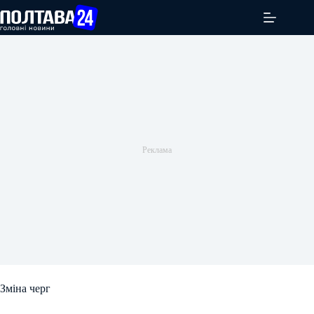
Перейти
до
вмісту
Зміна черг