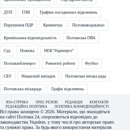
ДТП
ГПВ
Графіки погодинних відключень
Порушення ПДР
Кременчук
Полтававодоканал
Кримінальна відповідальність
Полтавська ОВА
Суд
Пожежа
НЕК"Укренерго"
Полтаваобленерго
Ремонтні роботи
Футбол
СБУ
Нещасний випадок
Полтавська міська рада
Полтавська міськрада
Графік відключень
RSS-СТРІЧКА
ПРЕС-РЕЛІЗИ
РЕДАКЦІЯ
КОНТАКТИ
РЕДАКЦІЙНА ПОЛІТИКА
ПОЛІТИКА КОНФІДЕНЦІЙНОСТІ
Всі права захищено © 2026. Матеріали, що знаходяться
на сайті
Полтава 24
, охороняються відповідно до
законодавства України, у тому числі про авторське право
та суміжні права. За будь-якого використання матеріалів