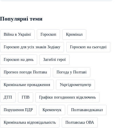
Популярні теми
Війна в Україні
Гороскоп
Кримінал
Гороскоп для усіх знаків Зодіаку
Гороскоп на сьогодні
Гороскоп на день
Загиблі герої
Прогноз погоди Полтава
Погода у Полтаві
Кримінальне провадження
Укргідрометцентр
ДТП
ГПВ
Графіки погодинних відключень
Порушення ПДР
Кременчук
Полтававодоканал
Кримінальна відповідальність
Полтавська ОВА