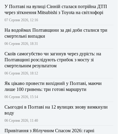
У Полтаві на вулиці Сінній сталася потрійна ДТП
через зіткнення Mitsubishi з Toyota на світлофорі
07 Серпня 2026, 12:16
На водоймах Полтавщини за дві доби сталися три
смертельні випадки
06 Серпня 2026, 18:31
Скоїв самогубство чи загинув через дурість: на
Полтавщині розслідують стрибок з мосту зі
смертельним результатом
06 Серпня 2026, 18:12
Як цікаво провести вихідний у Полтаві, маючи
лише 100 гривень: три готові маршрути
06 Серпня 2026, 15:14
Сьогодні в Полтаві на 12 вулицях знову вимкнули
воду
06 Серпня 2026, 11:40
Привітання з Яблучним Спасом 2026: гарні