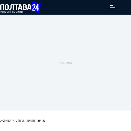
Перейти
до
вмісту
Жіноча Ліга чемпіонів