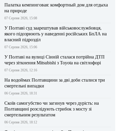
Палатка кемпинговая: комфортный дом для отдыха
на природе
07 Серпня 2026, 15:08
У Полтаві суд заарештував військовослужбовця,
якого підозрюють у наведенні російських БпЛА на
власний підрозділ
07 Серпня 2026, 15:06
У Полтаві на вулиці Сінній сталася потрійна ДТП
через зіткнення Mitsubishi з Toyota на світлофорі
07 Серпня 2026, 12:16
На водоймах Полтавщини за дві доби сталися три
смертельні випадки
06 Серпня 2026, 18:31
Скоїв самогубство чи загинув через дурість: на
Полтавщині розслідують стрибок з мосту зі
смертельним результатом
06 Серпня 2026, 18:12