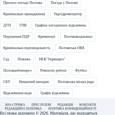
Прогноз погоди Полтава
Погода у Полтаві
Кримінальне провадження
Укргідрометцентр
ДТП
ГПВ
Графіки погодинних відключень
Порушення ПДР
Кременчук
Полтававодоканал
Кримінальна відповідальність
Полтавська ОВА
Суд
Пожежа
НЕК"Укренерго"
Полтаваобленерго
Ремонтні роботи
Футбол
СБУ
Нещасний випадок
Полтавська міська рада
Відключення води
Графік відключень
RSS-СТРІЧКА
ПРЕС-РЕЛІЗИ
РЕДАКЦІЯ
КОНТАКТИ
РЕДАКЦІЙНА ПОЛІТИКА
ПОЛІТИКА КОНФІДЕНЦІЙНОСТІ
Всі права захищено © 2026. Матеріали, що знаходяться